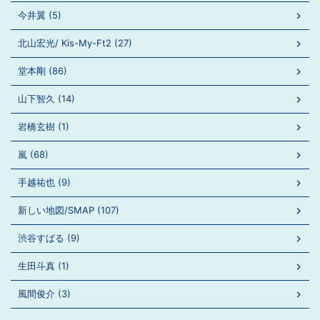
今井翼 (5)
北山宏光/ Kis-My-Ft2 (27)
堂本剛 (86)
山下智久 (14)
岩橋玄樹 (1)
嵐 (68)
手越祐也 (9)
新しい地図/SMAP (107)
渋谷すばる (9)
生田斗真 (1)
風間俊介 (3)