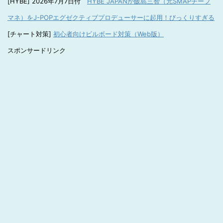
[HYBE] 2026年7月7日付
HYBE JAPANが飯島三智（元SMAPチーフ
マネ）をJ-POPエグゼクティブプロデューサーに起用！びっくりすぎる
[チャート対策]
初心者向けビルボード対策（Web版）
スポンサードリンク