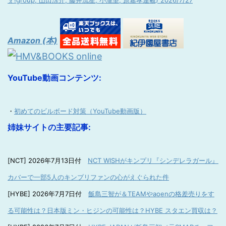
ぇ!group, 山田涼介, 藤井流星, 小瀧望, 原嘉孝連載) 2026/7/27
Amazon (本)
YouTube動画コンテンツ:
・
初めてのビルボード対策（YouTube動画版）
姉妹サイトの主要記事:
[NCT] 2026年7月13日付
NCT WISHがキンプリ『シンデレラガール』
カバーで一部5人のキンプリファンの心がえぐられた件
[HYBE] 2026年7月7日付
飯島三智が＆TEAMやaoenの格差売りをす
る可能性は？日本版ミン・ヒジンの可能性は？HYBE スタエン買収は？