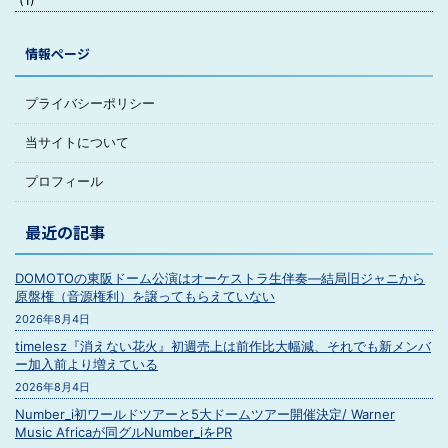
(1)
情報ページ
プライバシーポリシー
当サイトについて
プロフィール
最近の記事
DOMOTOの東阪ドーム公演はオーケストラ生伴奏―結局旧ジャニから
原盤権（音源権利）を譲ってもらえていない
2026年8月4日
timelesz『消えない花火』初週売上は前作比大幅減、それでも新メンバ
ー加入前より増えている
2026年8月4日
Number_i初ワールドツアーと5大ドームツアー開催決定/ Warner
Music Africaが同グルNumber_iをPR