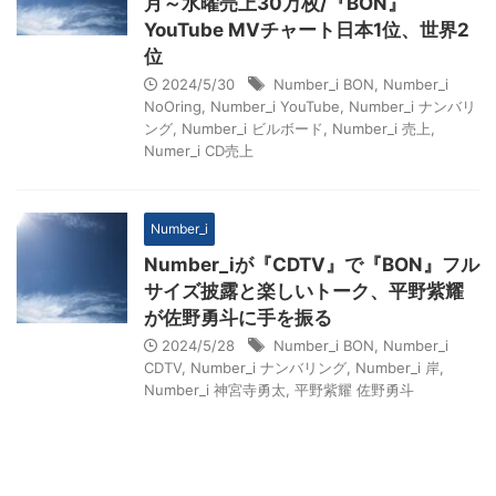
月～水曜売上30万枚/『BON』
YouTube MVチャート日本1位、世界2
位
2024/5/30
Number_i BON
,
Number_i
NoOring
,
Number_i YouTube
,
Number_i ナンバリ
ング
,
Number_i ビルボード
,
Number_i 売上
,
Numer_i CD売上
Number_i
Number_iが『CDTV』で『BON』フル
サイズ披露と楽しいトーク、平野紫耀
が佐野勇斗に手を振る
2024/5/28
Number_i BON
,
Number_i
CDTV
,
Number_i ナンバリング
,
Number_i 岸
,
Number_i 神宮寺勇太
,
平野紫耀 佐野勇斗