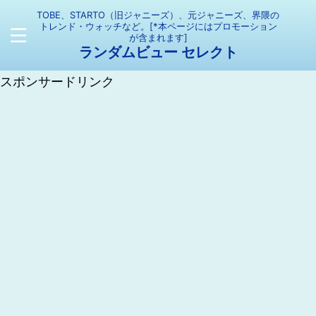
TOBE、STARTO（旧ジャニーズ）、元ジャニーズ、界隈の
トレンド・ウォッチなど。[*本ページにはプロモーション
が含まれます]
ランダムビュー セレクト
スポンサードリンク