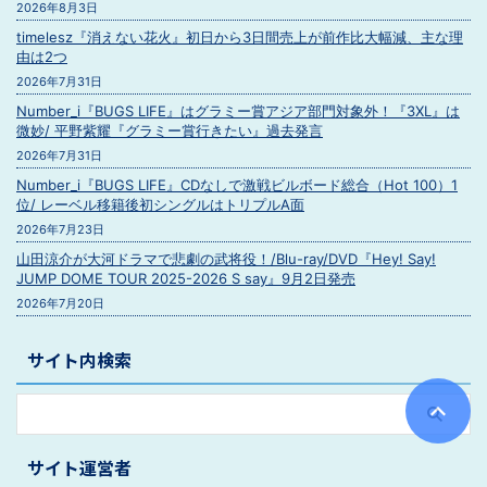
2026年8月3日
timelesz『消えない花火』初日から3日間売上が前作比大幅減、主な理
由は2つ
2026年7月31日
Number_i『BUGS LIFE』はグラミー賞アジア部門対象外！『3XL』は
微妙/ 平野紫耀『グラミー賞行きたい』過去発言
2026年7月31日
Number_i『BUGS LIFE』CDなしで激戦ビルボード総合（Hot 100）1
位/ レーベル移籍後初シングルはトリプルA面
2026年7月23日
山田涼介が大河ドラマで悲劇の武将役！/Blu-ray/DVD『Hey! Say!
JUMP DOME TOUR 2025-2026 S say』9月2日発売
2026年7月20日
サイト内検索
サイト運営者