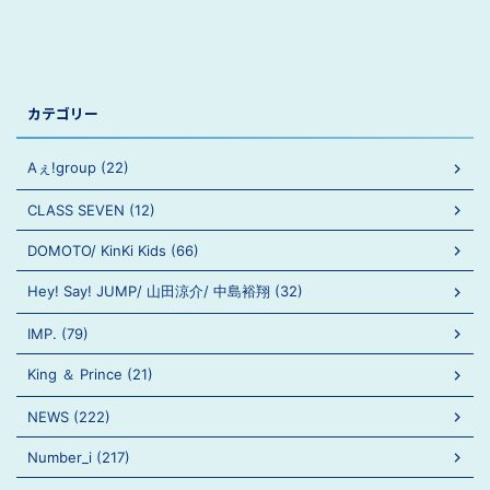
カテゴリー
Aぇ!group (22)
CLASS SEVEN (12)
DOMOTO/ KinKi Kids (66)
Hey! Say! JUMP/ 山田涼介/ 中島裕翔 (32)
IMP. (79)
King ＆ Prince (21)
NEWS (222)
Number_i (217)