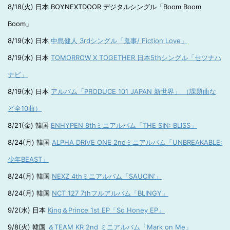
8/18(火) 日本 BOYNEXTDOOR デジタルシングル「Boom Boom
Boom」
8/19(水) 日本
中島健人 3rdシングル「鬼事/ Fiction Love」
8/19(水) 日本
TOMORROW X TOGETHER 日本5thシングル「セツナハ
ナビ」
8/19(水) 日本
アルバム「PRODUCE 101 JAPAN 新世界」 （課題曲な
ど全10曲）
8/21(金) 韓国
ENHYPEN 8thミニアルバム「THE SIN: BLISS」
8/24(月) 韓国
ALPHA DRIVE ONE 2ndミニアルバム「UNBREAKABLE:
少年BEAST」
8/24(月) 韓国
NEXZ 4thミニアルバム「SAUCIN’」
8/24(月) 韓国
NCT 127 7thフルアルバム「BLINGY」
9/2(水) 日本
King＆Prince 1st EP「So Honey EP」
9/8(火) 韓国
＆TEAM KR 2nd ミニアルバム「Mark on Me」