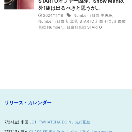
STARTOオファー固辞、Snow Man以
外1組は出るべきと思うが…
2024/11/18
Number_i 紅白 主役級
,
Number_i 紅白 初出場
,
STARTO 紅白 ゼロ
,
紅白歌
合戦 Number_i
,
紅白歌合戦 STARTO
リリース・カレンダー
7/24(金) 米国
JO1 「WHATCHA DOIN」先行配信
7/27(月) 日本
CLASS SEVEN 3rdシングル「アイノーヒーロー」