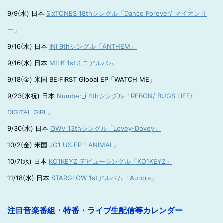
9/9(水) 日本
SixTONES 18thシングル「Dance Forever/ マイオンリ
ー」
9/16(水) 日本
INI 9thシングル「ANTHEM」
9/16(水) 日本
M!LK 1stミニアルバム
9/18(金) 米国 BE:FIRST Global EP「WATCH ME」
9/23(水祝) 日本
Number_i 4thシングル「REBON/ BUGS LIFE/
DIGITAL GIRL」
9/30(水) 日本
OWV 13thシングル「Lovey-Dovey」
10/2(金) 米国
JO1 US EP「ANIMAL」
10/7(水) 日本
KO1KEYZ デビューシングル「KO1KEYZ」
11/18(水) 日本
STARGLOW 1stアルバム「Aurora」
注目音楽番組・特番・ライブ生配信等カレンダー