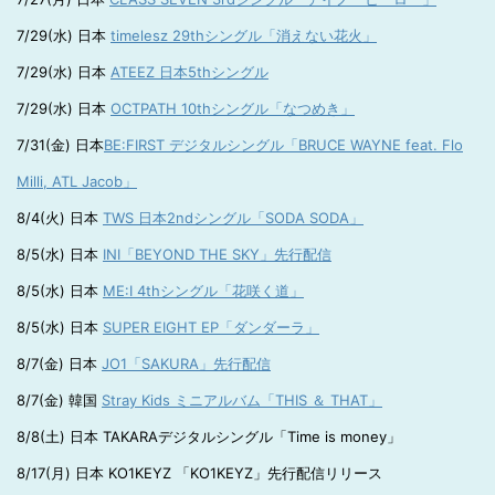
7/29(水) 日本
timelesz 29thシングル「消えない花火」
7/29(水) 日本
ATEEZ 日本5thシングル
7/29(水) 日本
OCTPATH 10thシングル「なつめき」
7/31(金) 日本
BE:FIRST デジタルシングル「BRUCE WAYNE feat. Flo
Milli, ATL Jacob」
8/4(火) 日本
TWS 日本2ndシングル「SODA SODA」
8/5(水) 日本
INI「BEYOND THE SKY」先行配信
8/5(水) 日本
ME:I 4thシングル「花咲く道」
8/5(水) 日本
SUPER EIGHT EP「ダンダーラ」
8/7(金) 日本
JO1「SAKURA」先行配信
8/7(金) 韓国
Stray Kids ミニアルバム「THIS ＆ THAT」
8/8(土) 日本 TAKARAデジタルシングル「Time is money」
8/17(月) 日本 KO1KEYZ 「KO1KEYZ」先行配信リリース