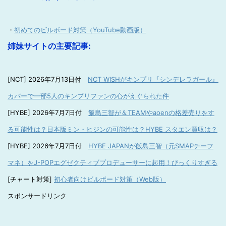
・
初めてのビルボード対策（YouTube動画版）
姉妹サイトの主要記事:
[NCT] 2026年7月13日付
NCT WISHがキンプリ『シンデレラガール』
カバーで一部5人のキンプリファンの心がえぐられた件
[HYBE] 2026年7月7日付
飯島三智が＆TEAMやaoenの格差売りをす
る可能性は？日本版ミン・ヒジンの可能性は？HYBE スタエン買収は？
[HYBE] 2026年7月7日付
HYBE JAPANが飯島三智（元SMAPチーフ
マネ）をJ-POPエグゼクティブプロデューサーに起用！びっくりすぎる
[チャート対策]
初心者向けビルボード対策（Web版）
スポンサードリンク