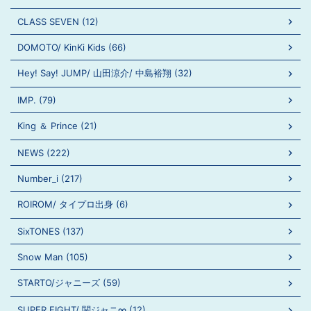
CLASS SEVEN (12)
DOMOTO/ KinKi Kids (66)
Hey! Say! JUMP/ 山田涼介/ 中島裕翔 (32)
IMP. (79)
King ＆ Prince (21)
NEWS (222)
Number_i (217)
ROIROM/ タイプロ出身 (6)
SixTONES (137)
Snow Man (105)
STARTO/ジャニーズ (59)
SUPER EIGHT/ 関ジャニ∞ (12)