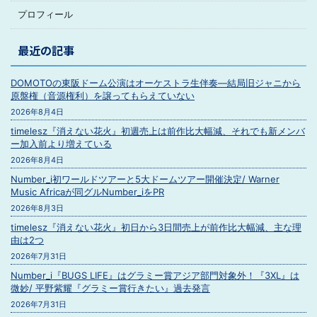
プロフィール
最近の記事
DOMOTOの東阪ドーム公演はオーケストラ生伴奏―結局旧ジャニから
原盤権（音源権利）を譲ってもらえていない
2026年8月4日
timelesz『消えない花火』初週売上は前作比大幅減、それでも新メンバ
ー加入前より増えている
2026年8月4日
Number_i初ワールドツアーと5大ドームツアー開催決定/ Warner
Music Africaが同グルNumber_iをPR
2026年8月3日
timelesz『消えない花火』初日から3日間売上が前作比大幅減、主な理
由は2つ
2026年7月31日
Number_i『BUGS LIFE』はグラミー賞アジア部門対象外！『3XL』は
微妙/ 平野紫耀『グラミー賞行きたい』過去発言
2026年7月31日