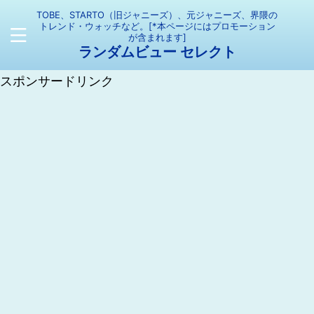
TOBE、STARTO（旧ジャニーズ）、元ジャニーズ、界隈の
トレンド・ウォッチなど。[*本ページにはプロモーション
が含まれます]
ランダムビュー セレクト
スポンサードリンク