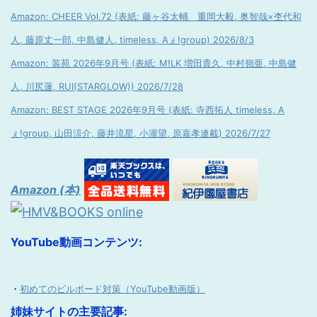
Amazon: CHEER Vol.72 (表紙: 藤ヶ谷太輔 重岡大毅, 奥智哉×杢代和
人, 藤原丈一郎, 中島健人, timeless, Aぇ!group) 2026/8/3
Amazon: 装苑 2026年9月号 (表紙: M!LK 増田貴久, 中村嶺亜, 中島健
人, 川尻蓮, RUI(STARGLOW)) 2026/7/28
Amazon: BEST STAGE 2026年9月号 (表紙: 寺西拓人 timeless, A
ぇ!group, 山田涼介, 藤井流星, 小瀧望, 原嘉孝連載) 2026/7/27
Amazon (本)
YouTube動画コンテンツ:
・
初めてのビルボード対策（YouTube動画版）
姉妹サイトの主要記事: