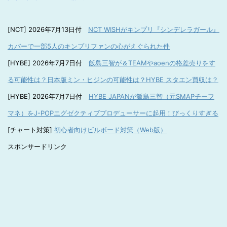
[NCT] 2026年7月13日付
NCT WISHがキンプリ『シンデレラガール』
カバーで一部5人のキンプリファンの心がえぐられた件
[HYBE] 2026年7月7日付
飯島三智が＆TEAMやaoenの格差売りをす
る可能性は？日本版ミン・ヒジンの可能性は？HYBE スタエン買収は？
[HYBE] 2026年7月7日付
HYBE JAPANが飯島三智（元SMAPチーフ
マネ）をJ-POPエグゼクティブプロデューサーに起用！びっくりすぎる
[チャート対策]
初心者向けビルボード対策（Web版）
スポンサードリンク