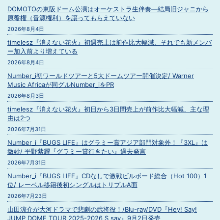
DOMOTOの東阪ドーム公演はオーケストラ生伴奏―結局旧ジャニから
原盤権（音源権利）を譲ってもらえていない
2026年8月4日
timelesz『消えない花火』初週売上は前作比大幅減、それでも新メンバ
ー加入前より増えている
2026年8月4日
Number_i初ワールドツアーと5大ドームツアー開催決定/ Warner
Music Africaが同グルNumber_iをPR
2026年8月3日
timelesz『消えない花火』初日から3日間売上が前作比大幅減、主な理
由は2つ
2026年7月31日
Number_i『BUGS LIFE』はグラミー賞アジア部門対象外！『3XL』は
微妙/ 平野紫耀『グラミー賞行きたい』過去発言
2026年7月31日
Number_i『BUGS LIFE』CDなしで激戦ビルボード総合（Hot 100）1
位/ レーベル移籍後初シングルはトリプルA面
2026年7月23日
山田涼介が大河ドラマで悲劇の武将役！/Blu-ray/DVD『Hey! Say!
JUMP DOME TOUR 2025-2026 S say』9月2日発売