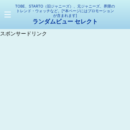
TOBE、STARTO（旧ジャニーズ）、元ジャニーズ、界隈の
トレンド・ウォッチなど。[*本ページにはプロモーション
が含まれます]
ランダムビュー セレクト
スポンサードリンク