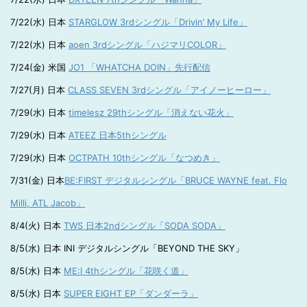
7/22(水) 日本
STARGLOW 3rdシングル「Drivin’ My Life」
7/22(水) 日本
aoen 3rdシングル「ハジマリCOLOR」
7/24(金) 米国
JO1 「WHATCHA DOIN」先行配信
7/27(月) 日本
CLASS SEVEN 3rdシングル「アイノーヒーロー」
7/29(水) 日本
timelesz 29thシングル「消えない花火」
7/29(水) 日本
ATEEZ 日本5thシングル
7/29(水) 日本
OCTPATH 10thシングル「なつめき」
7/31(金) 日本
BE:FIRST デジタルシングル「BRUCE WAYNE feat. Flo
Milli, ATL Jacob」
8/4(火) 日本
TWS 日本2ndシングル「SODA SODA」
8/5(水) 日本 INI デジタルシングル「BEYOND THE SKY」
8/5(水) 日本
ME:I 4thシングル「花咲く道」
8/5(水) 日本
SUPER EIGHT EP「ダンダーラ」