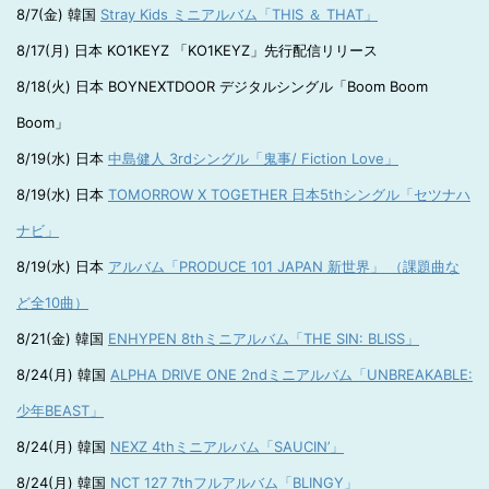
8/7(金) 韓国
Stray Kids ミニアルバム「THIS ＆ THAT」
8/17(月) 日本 KO1KEYZ 「KO1KEYZ」先行配信リリース
8/18(火) 日本 BOYNEXTDOOR デジタルシングル「Boom Boom
Boom」
8/19(水) 日本
中島健人 3rdシングル「鬼事/ Fiction Love」
8/19(水) 日本
TOMORROW X TOGETHER 日本5thシングル「セツナハ
ナビ」
8/19(水) 日本
アルバム「PRODUCE 101 JAPAN 新世界」 （課題曲な
ど全10曲）
8/21(金) 韓国
ENHYPEN 8thミニアルバム「THE SIN: BLISS」
8/24(月) 韓国
ALPHA DRIVE ONE 2ndミニアルバム「UNBREAKABLE:
少年BEAST」
8/24(月) 韓国
NEXZ 4thミニアルバム「SAUCIN’」
8/24(月) 韓国
NCT 127 7thフルアルバム「BLINGY」