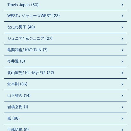
Travis Japan (50)
WEST./ ジャニーズWEST (23)
なにわ男子 (40)
ジュニア/ 元ジュニア (27)
亀梨和也/ KAT-TUN (7)
今井翼 (5)
北山宏光/ Kis-My-Ft2 (27)
堂本剛 (86)
山下智久 (14)
岩橋玄樹 (1)
嵐 (68)
手越祐也 (9)