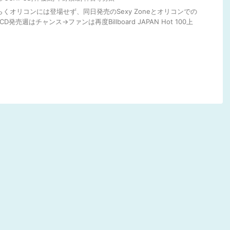
らくオリコンには登場せず、同日発売のSexy Zoneとオリコンでの
発売週はチャンス→ファンは再度Billboard JAPAN Hot 100上