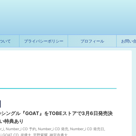
ついて
プライバシーポリシー
プロフィール
お問い
t CDシングル『GOAT』をTOBEストアで3月6日発売決
い特典あり
_i
,
Number_i CD 予約
,
Number_i CD 発売
,
Number_i CD 発売日
,
_i GOAT CD
,
岸優太
,
平野紫耀
,
神宮寺勇太