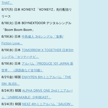
THAT」
8/17(月) 日本 KO1KEYZ 「KO1KEYZ」先行配信リ
リース
8/18(火) 日本 BOYNEXTDOOR デジタルシングル
「Boom Boom Boom」
8/19(水) 日本
中島健人 3rdシングル「鬼事/
Fiction Love」
8/19(水) 日本
TOMORROW X TOGETHER 日本5th
シングル「セツナハナビ」
8/19(水) 日本
アルバム「PRODUCE 101 JAPAN 新
世界」 （課題曲など全10曲）
8/21(金) 韓国
ENHYPEN 8thミニアルバム「THE
SIN: BLISS」
8/24(月) 韓国
ALPHA DRIVE ONE 2ndミニアルバ
ム「UNBREAKABLE: 少年BEAST」
8/24(月) 韓国
NEXZ 4thミニアルバム「SAUCIN’」