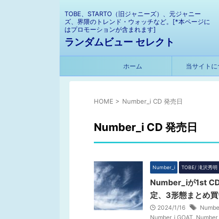
TOBE、STARTO（旧ジャニーズ）、元ジャニー
ズ、界隈のトレンド・ウォッチなど。[*本ページに
はプロモーションが含まれます]
ランダムビュー セレクト
ホーム
当サイトに
HOME
>
Number_i CD 発売日
Number_i CD 発売日
Number_i
TOBE/ 滝沢秀明
Number_iが1s
定、3形態まとめ買
2024/1/16
Number
Number_i GOAT
,
Number