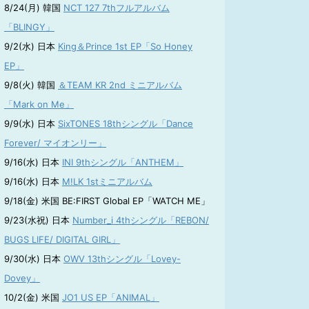
8/24(月) 韓国
NCT 127 7thフルアルバム
「BLINGY」
9/2(水) 日本
King＆Prince 1st EP「So Honey
EP」
9/8(火) 韓国
＆TEAM KR 2nd ミニアルバム
「Mark on Me」
9/9(水) 日本
SixTONES 18thシングル「Dance
Forever/ マイオンリー」
9/16(水) 日本
INI 9thシングル「ANTHEM」
9/16(水) 日本
M!LK 1stミニアルバム
9/18(金) 米国 BE:FIRST Global EP「WATCH ME」
9/23(水祝) 日本
Number_i 4thシングル「REBON/
BUGS LIFE/ DIGITAL GIRL」
9/30(水) 日本
OWV 13thシングル「Lovey-
Dovey」
10/2(金) 米国
JO1 US EP「ANIMAL」