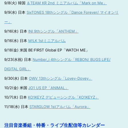
9/8(火) 韓国
＆TEAM KR 2nd ミニアルバム「Mark on Me」
9/9(水) 日本
SixTONES 18thシングル「Dance Forever/ マイオンリ
ー」
9/16(水) 日本
INI 9thシングル「ANTHEM」
9/16(水) 日本
M!LK 1stミニアルバム
9/18(金) 米国 BE:FIRST Global EP「WATCH ME」
9/23(水祝) 日本
Number_i 4thシングル「REBON/ BUGS LIFE/
DIGITAL GIRL」
9/30(水) 日本
OWV 13thシングル「Lovey-Dovey」
10/2(金) 米国
JO1 US EP「ANIMAL」
10/7(水) 日本
KO1KEYZ デビューシングル「KO1KEYZ」
11/18(水) 日本
STARGLOW 1stアルバム「Aurora」
注目音楽番組・特番・ライブ生配信等カレンダー