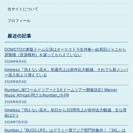
当サイトについて
プロフィール
最近の記事
DOMOTOの東阪ドーム公演はオーケストラ生伴奏―結局旧ジャニから
原盤権（音源権利）を譲ってもらえていない
2026年8月4日
timelesz『消えない花火』初週売上は前作比大幅減、それでも新メンバ
ー加入前より増えている
2026年8月4日
Number_i初ワールドツアーと5大ドームツアー開催決定/ Warner
Music Africaが同グルNumber_iをPR
2026年8月3日
timelesz『消えない花火』初日から3日間売上が前作比大幅減、主な理
由は2つ
2026年7月31日
Number_i『BUGS LIFE』はグラミー賞アジア部門対象外！『3XL』は