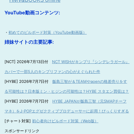
YouTube動画コンテンツ:
・
初めてのビルボード対策（YouTube動画版）
姉妹サイトの主要記事:
[NCT] 2026年7月13日付
NCT WISHがキンプリ『シンデレラガール』
カバーで一部5人のキンプリファンの心がえぐられた件
[HYBE] 2026年7月7日付
飯島三智が＆TEAMやaoenの格差売りをす
る可能性は？日本版ミン・ヒジンの可能性は？HYBE スタエン買収は？
[HYBE] 2026年7月7日付
HYBE JAPANが飯島三智（元SMAPチーフ
マネ）をJ-POPエグゼクティブプロデューサーに起用！びっくりすぎる
[チャート対策]
初心者向けビルボード対策（Web版）
スポンサードリンク