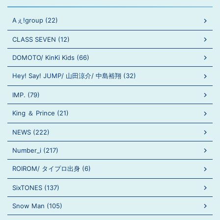
Aぇ!group (22)
CLASS SEVEN (12)
DOMOTO/ KinKi Kids (66)
Hey! Say! JUMP/ 山田涼介/ 中島裕翔 (32)
IMP. (79)
King ＆ Prince (21)
NEWS (222)
Number_i (217)
ROIROM/ タイプロ出身 (6)
SixTONES (137)
Snow Man (105)