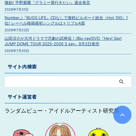
微妙/ 平野紫耀『グラミー賞行きたい』過去発言
2026年7月31日
Number_i『BUGS LIFE』CDなしで激戦ビルボード総合（Hot 100）1
位/ レーベル移籍後初シングルはトリプルA面
2026年7月23日
山田涼介が大河ドラマで悲劇の武将役！/Blu-ray/DVD『Hey! Say!
JUMP DOME TOUR 2025-2026 S say』9月2日発売
2026年7月20日
サイト内検索
サイト運営者
ランダムビュー・アイドルアーティスト研究所