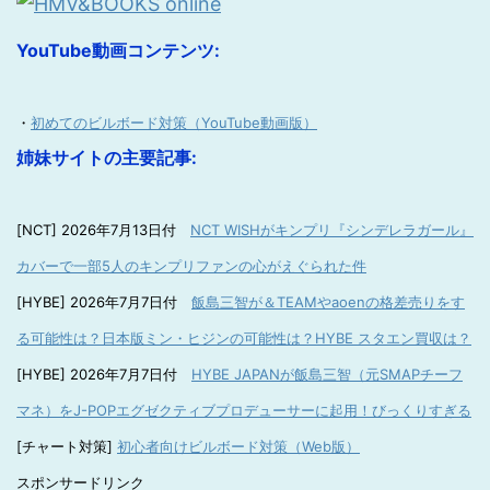
YouTube動画コンテンツ:
・
初めてのビルボード対策（YouTube動画版）
姉妹サイトの主要記事:
[NCT] 2026年7月13日付
NCT WISHがキンプリ『シンデレラガール』
カバーで一部5人のキンプリファンの心がえぐられた件
[HYBE] 2026年7月7日付
飯島三智が＆TEAMやaoenの格差売りをす
る可能性は？日本版ミン・ヒジンの可能性は？HYBE スタエン買収は？
[HYBE] 2026年7月7日付
HYBE JAPANが飯島三智（元SMAPチーフ
マネ）をJ-POPエグゼクティブプロデューサーに起用！びっくりすぎる
[チャート対策]
初心者向けビルボード対策（Web版）
スポンサードリンク