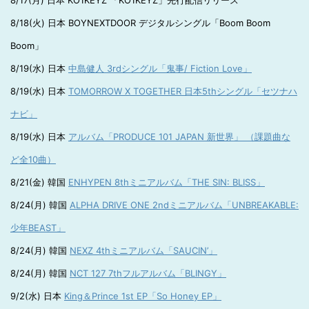
8/17(月) 日本 KO1KEYZ 「KO1KEYZ」先行配信リリース
8/18(火) 日本 BOYNEXTDOOR デジタルシングル「Boom Boom
Boom」
8/19(水) 日本
中島健人 3rdシングル「鬼事/ Fiction Love」
8/19(水) 日本
TOMORROW X TOGETHER 日本5thシングル「セツナハ
ナビ」
8/19(水) 日本
アルバム「PRODUCE 101 JAPAN 新世界」 （課題曲な
ど全10曲）
8/21(金) 韓国
ENHYPEN 8thミニアルバム「THE SIN: BLISS」
8/24(月) 韓国
ALPHA DRIVE ONE 2ndミニアルバム「UNBREAKABLE:
少年BEAST」
8/24(月) 韓国
NEXZ 4thミニアルバム「SAUCIN’」
8/24(月) 韓国
NCT 127 7thフルアルバム「BLINGY」
9/2(水) 日本
King＆Prince 1st EP「So Honey EP」