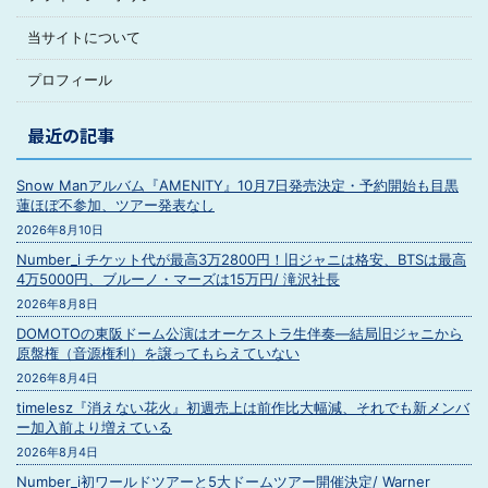
当サイトについて
プロフィール
最近の記事
Snow Manアルバム『AMENITY』10月7日発売決定・予約開始も目黒
蓮ほぼ不参加、ツアー発表なし
2026年8月10日
Number_i チケット代が最高3万2800円！旧ジャニは格安、BTSは最高
4万5000円、ブルーノ・マーズは15万円/ 滝沢社長
2026年8月8日
DOMOTOの東阪ドーム公演はオーケストラ生伴奏―結局旧ジャニから
原盤権（音源権利）を譲ってもらえていない
2026年8月4日
timelesz『消えない花火』初週売上は前作比大幅減、それでも新メンバ
ー加入前より増えている
2026年8月4日
Number_i初ワールドツアーと5大ドームツアー開催決定/ Warner