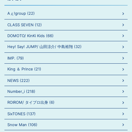
Aぇ!group (22)
CLASS SEVEN (12)
DOMOTO/ KinKi Kids (66)
Hey! Say! JUMP/ 山田涼介/ 中島裕翔 (32)
IMP. (79)
King ＆ Prince (21)
NEWS (222)
Number_i (218)
ROIROM/ タイプロ出身 (6)
SixTONES (137)
Snow Man (106)