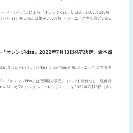
ボード・ジャパンによる『オレンジkiss』初日売上は63万246枚
ジkiss』初日売上は推定61.6万枚 ・ジャニーズ内で最近Snow
グル『オレンジkiss』2022年7月13日発売決定、岩本照
Man
,
Snow Man オレンジkiss
,
Snow Man 新曲
,
ジャニーズ
,
岩本照 モ
グル『オレンジkiss』は3形態で販売、イベント特典なし、映像特
ow Manが7thシングル「オレンジkiss」を2022年7月13日（水）