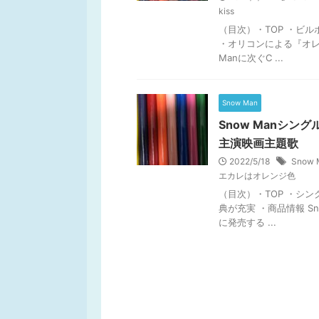
kiss
（目次）・TOP ・ビル
・オリコンによる『オレン
Manに次ぐC ...
Snow Man
Snow Manシン
主演映画主題歌
2022/5/18
Snow 
エカレはオレンジ色
（目次）・TOP ・シン
典が充実 ・商品情報 Sn
に発売する ...