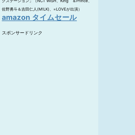
クステーション」（NCT WISH、King ＆Prince、
佐野勇斗＆吉田仁人(M!LK)、=LOVEが出演）
amazon タイムセール
スポンサードリンク