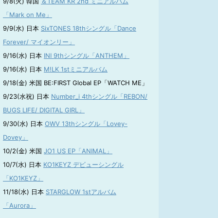
9/8(火) 韓国
＆TEAM KR 2nd ミニアルバム
「Mark on Me」
9/9(水) 日本
SixTONES 18thシングル「Dance
Forever/ マイオンリー」
9/16(水) 日本
INI 9thシングル「ANTHEM」
9/16(水) 日本
M!LK 1stミニアルバム
9/18(金) 米国 BE:FIRST Global EP「WATCH ME」
9/23(水祝) 日本
Number_i 4thシングル「REBON/
BUGS LIFE/ DIGITAL GIRL」
9/30(水) 日本
OWV 13thシングル「Lovey-
Dovey」
10/2(金) 米国
JO1 US EP「ANIMAL」
10/7(水) 日本
KO1KEYZ デビューシングル
「KO1KEYZ」
11/18(水) 日本
STARGLOW 1stアルバム
「Aurora」