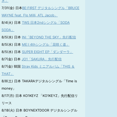
き」
7/31(金) 日本
BE:FIRST デジタルシングル「BRUCE
WAYNE feat. Flo Milli, ATL Jacob」
8/4(火) 日本
TWS 日本2ndシングル「SODA
SODA」
8/5(水) 日本
INI「BEYOND THE SKY」先行配信
8/5(水) 日本
ME:I 4thシングル「花咲く道」
8/5(水) 日本
SUPER EIGHT EP「ダンダーラ」
8/7(金) 日本
JO1「SAKURA」先行配信
8/7(金) 韓国
Stray Kids ミニアルバム「THIS ＆
THAT」
8/8(土) 日本 TAKARAデジタルシングル「Time is
money」
8/17(月) 日本 KO1KEYZ 「KO1KEYZ」先行配信リ
リース
8/18(火) 日本 BOYNEXTDOOR デジタルシングル