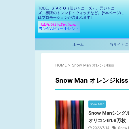
TOBE、STARTO（旧ジャニーズ）、元ジャニー
ズ、界隈のトレンド・ウォッチなど。[*本ページに
はプロモーションが含まれます]
ホーム
当サイトに
HOME
>
Snow Man オレンジkiss
Snow Man オレンジkiss
Snow Man
Snow Manシン
オリコン61.6万枚
2022/7/14
Snow 