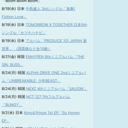
「Boom Boom Boom」
8/19(水) 日本
中島健人 3rdシングル「鬼事/
Fiction Love」
8/19(水) 日本
TOMORROW X TOGETHER 日本5th
シングル「セツナハナビ」
8/19(水) 日本
アルバム「PRODUCE 101 JAPAN 新
世界」 （課題曲など全10曲）
8/21(金) 韓国
ENHYPEN 8thミニアルバム「THE
SIN: BLISS」
8/24(月) 韓国
ALPHA DRIVE ONE 2ndミニアルバ
ム「UNBREAKABLE: 少年BEAST」
8/24(月) 韓国
NEXZ 4thミニアルバム「SAUCIN’」
8/24(月) 韓国
NCT 127 7thフルアルバム
「BLINGY」
9/2(水) 日本
King＆Prince 1st EP「So Honey
EP」