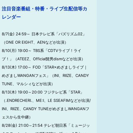
注目音楽番組・特番・ライブ生配信等カ
レンダー
8/7(金) 24:59～ 日本テレビ系「バズリズム02」
（ONE OR EIGHT、AENなどが出演）
8/10(月) 19:00～ TBS系「CDTVライブ！ライ
ブ！」（ATEEZ、Official髭男dismなどが出演）
8/13(木) 17:00～ FOD「STAR×めざましライブ｜
めざましWANGANフェス」（INI、RIIZE、CANDY
TUNE、マルシィなどが出演）
8/13(木) 19:00～20:00 フジテレビ系「STAR」
（.ENDRECHERI.、ME:I、LE SSEAFIMなどが出演/
INI、RIIZE、CANDY TUNEがめざましWANGANフ
ェスから生中継）
8/28(金) 21:00～21:54 テレビ朝日系「ミュージッ