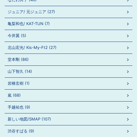
ジュニア/ 元ジュニア (27)
亀梨和也/ KAT-TUN (7)
今井翼 (5)
北山宏光/ Kis-My-Ft2 (27)
堂本剛 (86)
山下智久 (14)
岩橋玄樹 (1)
嵐 (68)
手越祐也 (9)
新しい地図/SMAP (107)
渋谷すばる (9)