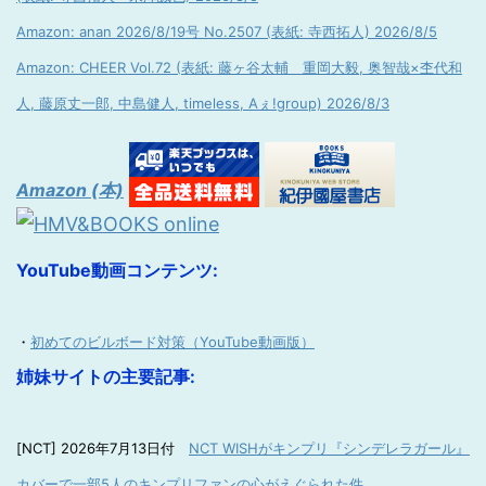
Amazon: anan 2026/8/19号 No.2507 (表紙: 寺西拓人) 2026/8/5
Amazon: CHEER Vol.72 (表紙: 藤ヶ谷太輔 重岡大毅, 奥智哉×杢代和
人, 藤原丈一郎, 中島健人, timeless, Aぇ!group) 2026/8/3
Amazon (本)
YouTube動画コンテンツ:
・
初めてのビルボード対策（YouTube動画版）
姉妹サイトの主要記事:
[NCT] 2026年7月13日付
NCT WISHがキンプリ『シンデレラガール』
カバーで一部5人のキンプリファンの心がえぐられた件