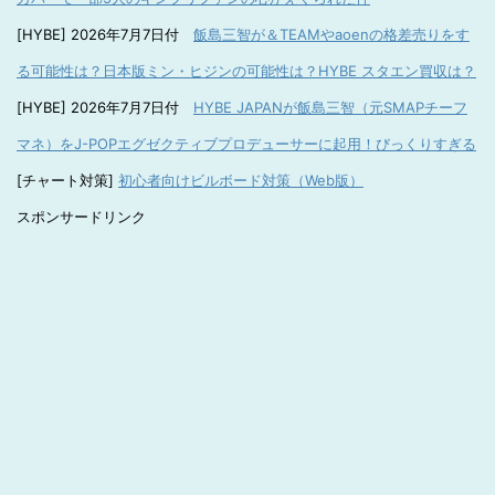
[HYBE] 2026年7月7日付
飯島三智が＆TEAMやaoenの格差売りをす
る可能性は？日本版ミン・ヒジンの可能性は？HYBE スタエン買収は？
[HYBE] 2026年7月7日付
HYBE JAPANが飯島三智（元SMAPチーフ
マネ）をJ-POPエグゼクティブプロデューサーに起用！びっくりすぎる
[チャート対策]
初心者向けビルボード対策（Web版）
スポンサードリンク