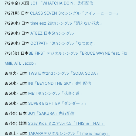
7/24(金) 米国
JO1 「WHATCHA DOIN」先行配信
7/27(月) 日本
CLASS SEVEN 3rdシングル「アイノーヒーロー」
7/29(水) 日本
timelesz 29thシングル「消えない花火」
7/29(水) 日本
ATEEZ 日本5thシングル
7/29(水) 日本
OCTPATH 10thシングル「なつめき」
7/31(金) 日本
BE:FIRST デジタルシングル「BRUCE WAYNE feat. Flo
Milli, ATL Jacob」
8/4(火) 日本
TWS 日本2ndシングル「SODA SODA」
8/5(水) 日本
INI「BEYOND THE SKY」先行配信
8/5(水) 日本
ME:I 4thシングル「花咲く道」
8/5(水) 日本
SUPER EIGHT EP「ダンダーラ」
8/7(金) 日本
JO1「SAKURA」先行配信
8/7(金) 韓国
Stray Kids ミニアルバム「THIS ＆ THAT」
8/8(土) 日本
TAKARAデジタルシングル「Time is money」