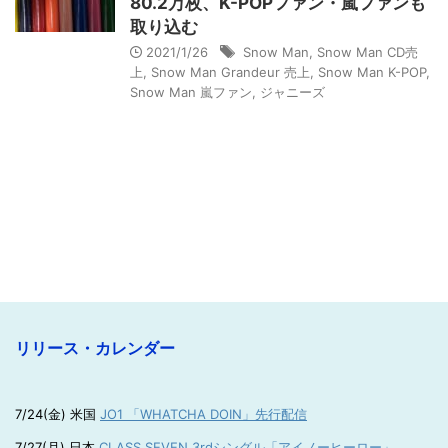
80.2万枚、K-POPファン・嵐ファンも
取り込む
2021/1/26
Snow Man
,
Snow Man CD売
上
,
Snow Man Grandeur 売上
,
Snow Man K-POP
,
Snow Man 嵐ファン
,
ジャニーズ
リリース・カレンダー
7/24(金) 米国
JO1 「WHATCHA DOIN」先行配信
7/27(月) 日本
CLASS SEVEN 3rdシングル「アイノーヒーロー」