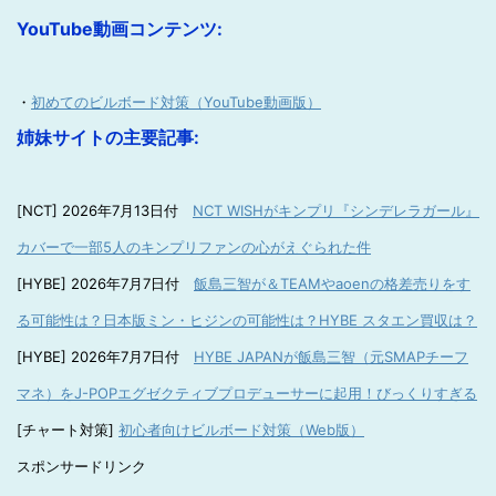
YouTube動画コンテンツ:
・
初めてのビルボード対策（YouTube動画版）
姉妹サイトの主要記事:
[NCT] 2026年7月13日付
NCT WISHがキンプリ『シンデレラガール』
カバーで一部5人のキンプリファンの心がえぐられた件
[HYBE] 2026年7月7日付
飯島三智が＆TEAMやaoenの格差売りをす
る可能性は？日本版ミン・ヒジンの可能性は？HYBE スタエン買収は？
[HYBE] 2026年7月7日付
HYBE JAPANが飯島三智（元SMAPチーフ
マネ）をJ-POPエグゼクティブプロデューサーに起用！びっくりすぎる
[チャート対策]
初心者向けビルボード対策（Web版）
スポンサードリンク