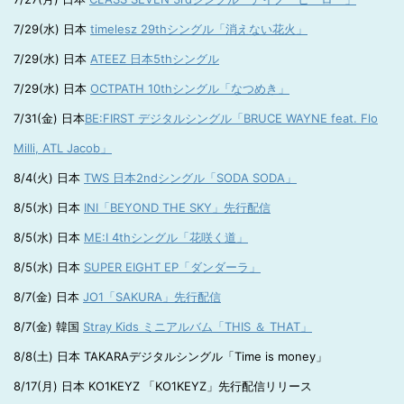
7/29(水) 日本
timelesz 29thシングル「消えない花火」
7/29(水) 日本
ATEEZ 日本5thシングル
7/29(水) 日本
OCTPATH 10thシングル「なつめき」
7/31(金) 日本
BE:FIRST デジタルシングル「BRUCE WAYNE feat. Flo
Milli, ATL Jacob」
8/4(火) 日本
TWS 日本2ndシングル「SODA SODA」
8/5(水) 日本
INI「BEYOND THE SKY」先行配信
8/5(水) 日本
ME:I 4thシングル「花咲く道」
8/5(水) 日本
SUPER EIGHT EP「ダンダーラ」
8/7(金) 日本
JO1「SAKURA」先行配信
8/7(金) 韓国
Stray Kids ミニアルバム「THIS ＆ THAT」
8/8(土) 日本 TAKARAデジタルシングル「Time is money」
8/17(月) 日本 KO1KEYZ 「KO1KEYZ」先行配信リリース