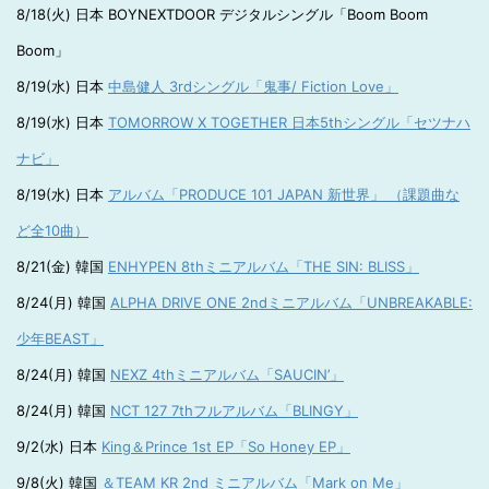
8/18(火) 日本 BOYNEXTDOOR デジタルシングル「Boom Boom
Boom」
8/19(水) 日本
中島健人 3rdシングル「鬼事/ Fiction Love」
8/19(水) 日本
TOMORROW X TOGETHER 日本5thシングル「セツナハ
ナビ」
8/19(水) 日本
アルバム「PRODUCE 101 JAPAN 新世界」 （課題曲な
ど全10曲）
8/21(金) 韓国
ENHYPEN 8thミニアルバム「THE SIN: BLISS」
8/24(月) 韓国
ALPHA DRIVE ONE 2ndミニアルバム「UNBREAKABLE:
少年BEAST」
8/24(月) 韓国
NEXZ 4thミニアルバム「SAUCIN’」
8/24(月) 韓国
NCT 127 7thフルアルバム「BLINGY」
9/2(水) 日本
King＆Prince 1st EP「So Honey EP」
9/8(火) 韓国
＆TEAM KR 2nd ミニアルバム「Mark on Me」