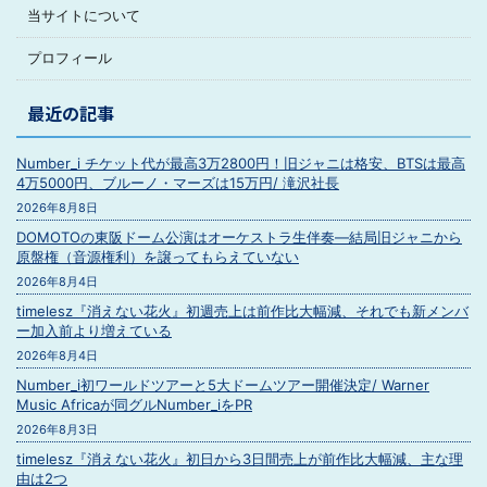
当サイトについて
プロフィール
最近の記事
Number_i チケット代が最高3万2800円！旧ジャニは格安、BTSは最高
4万5000円、ブルーノ・マーズは15万円/ 滝沢社長
2026年8月8日
DOMOTOの東阪ドーム公演はオーケストラ生伴奏―結局旧ジャニから
原盤権（音源権利）を譲ってもらえていない
2026年8月4日
timelesz『消えない花火』初週売上は前作比大幅減、それでも新メンバ
ー加入前より増えている
2026年8月4日
Number_i初ワールドツアーと5大ドームツアー開催決定/ Warner
Music Africaが同グルNumber_iをPR
2026年8月3日
timelesz『消えない花火』初日から3日間売上が前作比大幅減、主な理
由は2つ