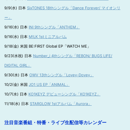
9/9(水) 日本
SixTONES 18thシングル「Dance Forever/ マイオンリ
ー」
9/16(水) 日本
INI 9thシングル「ANTHEM」
9/16(水) 日本
M!LK 1stミニアルバム
9/18(金) 米国 BE:FIRST Global EP「WATCH ME」
9/23(水祝) 日本
Number_i 4thシングル「REBON/ BUGS LIFE/
DIGITAL GIRL」
9/30(水) 日本
OWV 13thシングル「Lovey-Dovey」
10/2(金) 米国
JO1 US EP「ANIMAL」
10/7(水) 日本
KO1KEYZ デビューシングル「KO1KEYZ」
11/18(水) 日本
STARGLOW 1stアルバム「Aurora」
注目音楽番組・特番・ライブ生配信等カレンダー