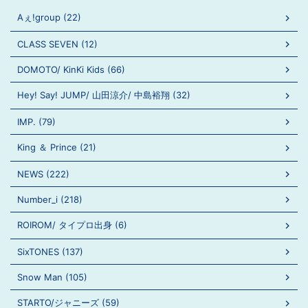
Aぇ!group (22)
CLASS SEVEN (12)
DOMOTO/ KinKi Kids (66)
Hey! Say! JUMP/ 山田涼介/ 中島裕翔 (32)
IMP. (79)
King ＆ Prince (21)
NEWS (222)
Number_i (218)
ROIROM/ タイプロ出身 (6)
SixTONES (137)
Snow Man (105)
STARTO/ジャニーズ (59)