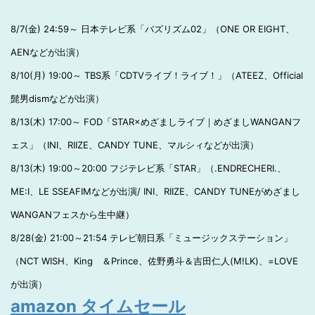
8/7(金) 24:59～ 日本テレビ系「バズリズム02」（ONE OR EIGHT、
AENなどが出演）
8/10(月) 19:00～ TBS系「CDTVライブ！ライブ！」（ATEEZ、Official
髭男dismなどが出演）
8/13(木) 17:00～ FOD「STAR×めざましライブ｜めざましWANGANフ
ェス」（INI、RIIZE、CANDY TUNE、マルシィなどが出演）
8/13(木) 19:00～20:00 フジテレビ系「STAR」（.ENDRECHERI.、
ME:I、LE SSEAFIMなどが出演/ INI、RIIZE、CANDY TUNEがめざまし
WANGANフェスから生中継）
8/28(金) 21:00～21:54 テレビ朝日系「ミュージックステーション」
（NCT WISH、King ＆Prince、佐野勇斗＆吉田仁人(M!LK)、=LOVE
が出演）
amazon タイムセール