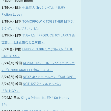
「Boom Boom Boom」
8/19(水) 日本
中島健人 3rdシングル「鬼事/
Fiction Love」
8/19(水) 日本
TOMORROW X TOGETHER 日本5th
シングル「セツナハナビ」
8/19(水) 日本
アルバム「PRODUCE 101 JAPAN 新
世界」 （課題曲など全10曲）
8/21(金) 韓国
ENHYPEN 8thミニアルバム「THE
SIN: BLISS」
8/24(月) 韓国
ALPHA DRIVE ONE 2ndミニアルバ
ム「UNBREAKABLE: 少年BEAST」
8/24(月) 韓国
NEXZ 4thミニアルバム「SAUCIN’」
8/24(月) 韓国
NCT 127 7thフルアルバム
「BLINGY」
9/2(水) 日本
King＆Prince 1st EP「So Honey
EP」