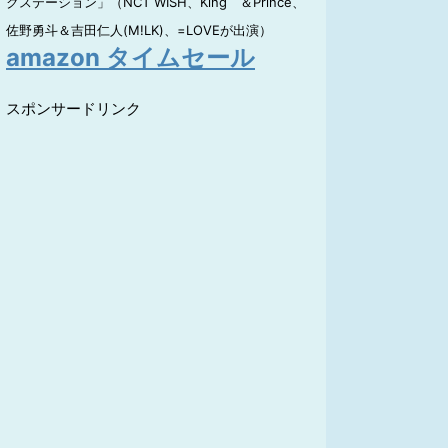
クステーション」（NCT WISH、King ＆Prince、
佐野勇斗＆吉田仁人(M!LK)、=LOVEが出演）
amazon タイムセール
スポンサードリンク