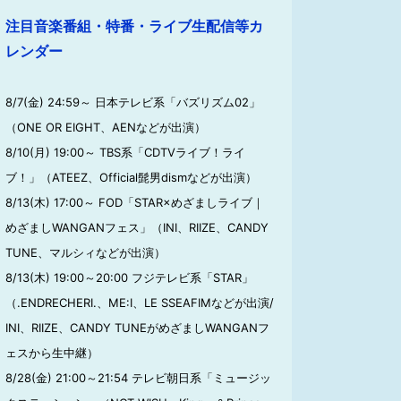
注目音楽番組・特番・ライブ生配信等カ
レンダー
8/7(金) 24:59～ 日本テレビ系「バズリズム02」
（ONE OR EIGHT、AENなどが出演）
8/10(月) 19:00～ TBS系「CDTVライブ！ライ
ブ！」（ATEEZ、Official髭男dismなどが出演）
8/13(木) 17:00～ FOD「STAR×めざましライブ｜
めざましWANGANフェス」（INI、RIIZE、CANDY
TUNE、マルシィなどが出演）
8/13(木) 19:00～20:00 フジテレビ系「STAR」
（.ENDRECHERI.、ME:I、LE SSEAFIMなどが出演/
INI、RIIZE、CANDY TUNEがめざましWANGANフ
ェスから生中継）
8/28(金) 21:00～21:54 テレビ朝日系「ミュージッ