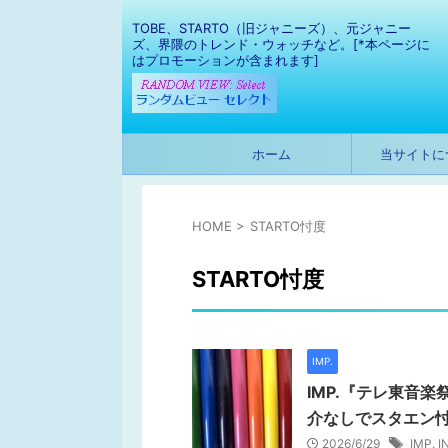
TOBE、STARTO（旧ジャニーズ）、元ジャニー
ズ、界隈のトレンド・ウォッチなど。[*本ページに
はプロモーションが含まれます]
ホーム
当サイトに
HOME
>
STARTO忖度
STARTO忖度
IMP.
IMP.『テレ東音楽
介なしでスタエン
2026/6/29
IMP.