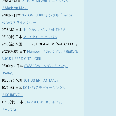
9/8(火) 韓国
＆TEAM KR 2nd ミニアルバム
「Mark on Me」
9/9(水) 日本
SixTONES 18thシングル「Dance
Forever/ マイオンリー」
9/16(水) 日本
INI 9thシングル「ANTHEM」
9/16(水) 日本
M!LK 1stミニアルバム
9/18(金) 米国 BE:FIRST Global EP「WATCH ME」
9/23(水祝) 日本
Number_i 4thシングル「REBON/
BUGS LIFE/ DIGITAL GIRL」
9/30(水) 日本
OWV 13thシングル「Lovey-
Dovey」
10/2(金) 米国
JO1 US EP「ANIMAL」
10/7(水) 日本
KO1KEYZ デビューシングル
「KO1KEYZ」
11/18(水) 日本
STARGLOW 1stアルバム
「Aurora」