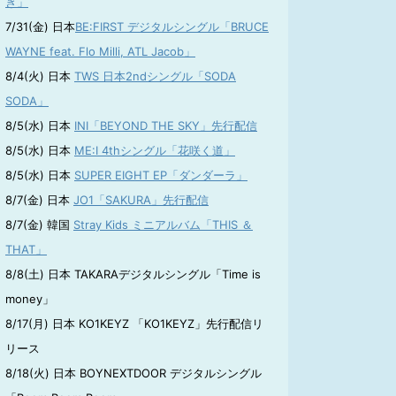
き」
7/31(金) 日本
BE:FIRST デジタルシングル「BRUCE
WAYNE feat. Flo Milli, ATL Jacob」
8/4(火) 日本
TWS 日本2ndシングル「SODA
SODA」
8/5(水) 日本
INI「BEYOND THE SKY」先行配信
8/5(水) 日本
ME:I 4thシングル「花咲く道」
8/5(水) 日本
SUPER EIGHT EP「ダンダーラ」
8/7(金) 日本
JO1「SAKURA」先行配信
8/7(金) 韓国
Stray Kids ミニアルバム「THIS ＆
THAT」
8/8(土) 日本 TAKARAデジタルシングル「Time is
money」
8/17(月) 日本 KO1KEYZ 「KO1KEYZ」先行配信リ
リース
8/18(火) 日本 BOYNEXTDOOR デジタルシングル