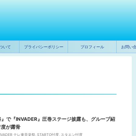
ついて
プライバシーポリシー
プロフィール
お問い
祭』で『INVADER』圧巻ステージ披露も、グループ紹
忖度が露骨
 INVADER テレ東音楽祭
,
STARTO忖度
,
スタエン忖度