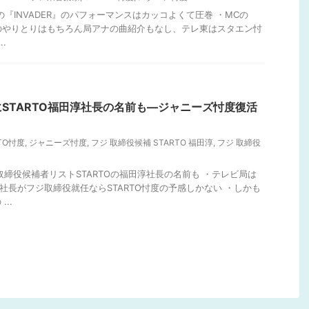
P.の『INVADER』のパフォーマンスはカッコよくて圧巻 ・MCの
哉とのやりとりはもちろん局アナの曲紹介もなし、テレ東はスタエン忖
.
STARTO福田淳社長の名前も―ジャニーズ忖度復活
TO忖度
,
ジャニーズ忖度
,
フジ 取締役候補 STARTO 福田淳
,
フジ 取締役
取締役候補者リストSTARTOの福田淳社長の名前も ・テレビ局は
田社長がフジ取締役就任ならSTARTO忖度の予感しかない ・しかも
..