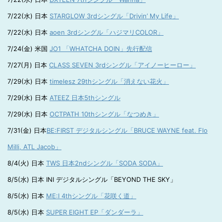
7/22(水) 日本
STARGLOW 3rdシングル「Drivin’ My Life」
7/22(水) 日本
aoen 3rdシングル「ハジマリCOLOR」
7/24(金) 米国
JO1 「WHATCHA DOIN」先行配信
7/27(月) 日本
CLASS SEVEN 3rdシングル「アイノーヒーロー」
7/29(水) 日本
timelesz 29thシングル「消えない花火」
7/29(水) 日本
ATEEZ 日本5thシングル
7/29(水) 日本
OCTPATH 10thシングル「なつめき」
7/31(金) 日本
BE:FIRST デジタルシングル「BRUCE WAYNE feat. Flo
Milli, ATL Jacob」
8/4(火) 日本
TWS 日本2ndシングル「SODA SODA」
8/5(水) 日本 INI デジタルシングル「BEYOND THE SKY」
8/5(水) 日本
ME:I 4thシングル「花咲く道」
8/5(水) 日本
SUPER EIGHT EP「ダンダーラ」