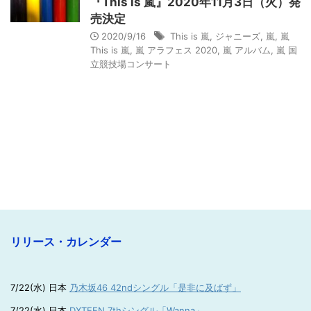
『This is 嵐』2020年11月3日（火）発
売決定
2020/9/16
This is 嵐
,
ジャニーズ
,
嵐
,
嵐
This is 嵐
,
嵐 アラフェス 2020
,
嵐 アルバム
,
嵐 国
立競技場コンサート
リリース・カレンダー
7/22(水) 日本
乃木坂46 42ndシングル「是非に及ばず」
7/22(水) 日本
DXTEEN 7thシングル「Wanna」