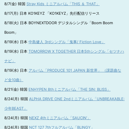
8/7(金) 韓国
Stray Kids ミニアルバム「THIS ＆ THAT」
8/17(月) 日本 KO1KEYZ 「KO1KEYZ」先行配信リリース
8/18(火) 日本 BOYNEXTDOOR デジタルシングル「Boom Boom
Boom」
8/19(水) 日本
中島健人 3rdシングル「鬼事/ Fiction Love」
8/19(水) 日本
TOMORROW X TOGETHER 日本5thシングル「セツナハ
ナビ」
8/19(水) 日本
アルバム「PRODUCE 101 JAPAN 新世界」 （課題曲な
ど全10曲）
8/21(金) 韓国
ENHYPEN 8thミニアルバム「THE SIN: BLISS」
8/24(月) 韓国
ALPHA DRIVE ONE 2ndミニアルバム「UNBREAKABLE:
少年BEAST」
8/24(月) 韓国
NEXZ 4thミニアルバム「SAUCIN’」
8/24(月) 韓国
NCT 127 7thフルアルバム「BLINGY」