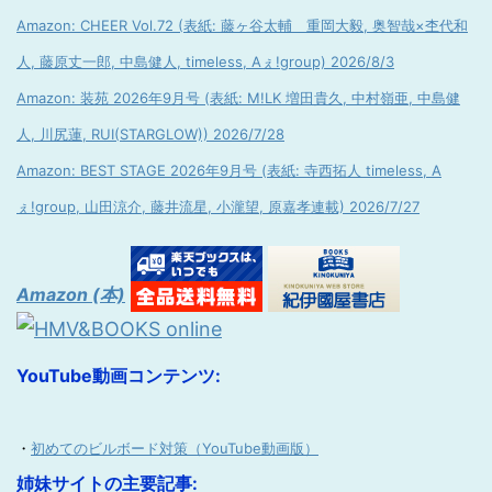
Amazon: CHEER Vol.72 (表紙: 藤ヶ谷太輔 重岡大毅, 奥智哉×杢代和
人, 藤原丈一郎, 中島健人, timeless, Aぇ!group) 2026/8/3
Amazon: 装苑 2026年9月号 (表紙: M!LK 増田貴久, 中村嶺亜, 中島健
人, 川尻蓮, RUI(STARGLOW)) 2026/7/28
Amazon: BEST STAGE 2026年9月号 (表紙: 寺西拓人 timeless, A
ぇ!group, 山田涼介, 藤井流星, 小瀧望, 原嘉孝連載) 2026/7/27
Amazon (本)
YouTube動画コンテンツ:
・
初めてのビルボード対策（YouTube動画版）
姉妹サイトの主要記事: