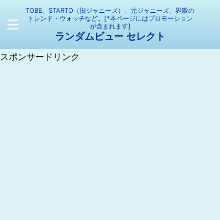
TOBE、STARTO（旧ジャニーズ）、元ジャニーズ、界隈の
トレンド・ウォッチなど。[*本ページにはプロモーション
が含まれます]
ランダムビュー セレクト
スポンサードリンク