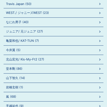
Travis Japan (50)
WEST./ ジャニーズWEST (23)
なにわ男子 (40)
ジュニア/ 元ジュニア (27)
亀梨和也/ KAT-TUN (7)
今井翼 (5)
北山宏光/ Kis-My-Ft2 (27)
堂本剛 (86)
山下智久 (14)
岩橋玄樹 (1)
嵐 (68)
手越祐也 (9)