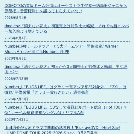
DOMOTOの東阪ドーム公演はオーケストラ生伴奏―結局旧ジャニから
原盤権（音源権利）を譲ってもらえていない
2026年8月4日
timelesz『消えない花火』初週売上は前作比大幅減、それでも新メンバ
ー加入前より増えている
2026年8月4日
Number_i初ワールドツアーと5大ドームツアー開催決定/ Warner
Music Africaが同グルNumber_iをPR
2026年8月3日
timelesz『消えない花火』初日から3日間売上が前作比大幅減、主な理
由は2つ
2026年7月31日
Number_i『BUGS LIFE』はグラミー賞アジア部門対象外！『3XL』は
微妙/ 平野紫耀『グラミー賞行きたい』過去発言
2026年7月31日
Number_i『BUGS LIFE』CDなしで激戦ビルボード総合（Hot 100）1
位/ レーベル移籍後初シングルはトリプルA面
2026年7月23日
山田涼介が大河ドラマで悲劇の武将役！/Blu-ray/DVD『Hey! Say!
JUMP DOME TOUR 2025-2026 S say』9月2日発売