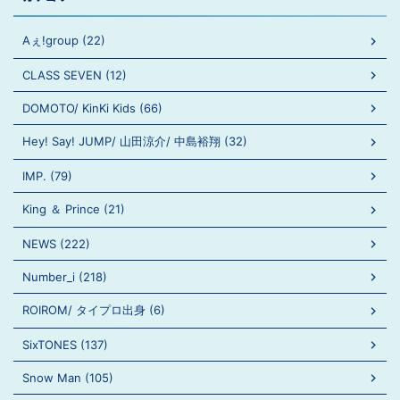
Aぇ!group (22)
CLASS SEVEN (12)
DOMOTO/ KinKi Kids (66)
Hey! Say! JUMP/ 山田涼介/ 中島裕翔 (32)
IMP. (79)
King ＆ Prince (21)
NEWS (222)
Number_i (218)
ROIROM/ タイプロ出身 (6)
SixTONES (137)
Snow Man (105)