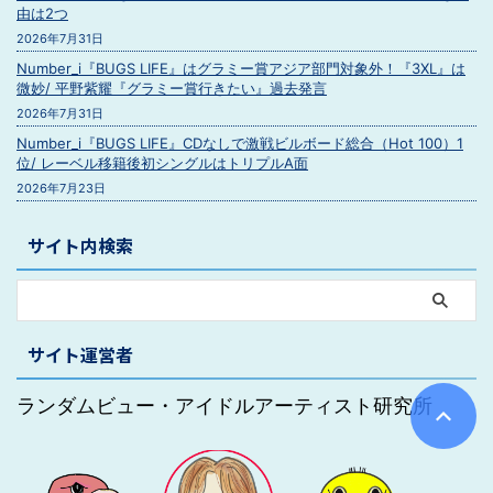
由は2つ
2026年7月31日
Number_i『BUGS LIFE』はグラミー賞アジア部門対象外！『3XL』は
微妙/ 平野紫耀『グラミー賞行きたい』過去発言
2026年7月31日
Number_i『BUGS LIFE』CDなしで激戦ビルボード総合（Hot 100）1
位/ レーベル移籍後初シングルはトリプルA面
2026年7月23日
サイト内検索
サイト運営者
ランダムビュー・アイドルアーティスト研究所