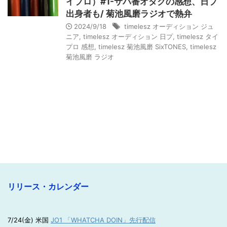
イプロ）#1-サバ番オタクの感想、日プ
出身者も/ 菊池風磨ラジオで熱弁
2024/9/18
timelesz オーディション ジュ
ニア
,
timelesz オーディション 日プ
,
timelesz タイ
プロ 感想
,
timelesz 菊池風磨 SixTONES
,
timelesz
菊池風磨 ラジオ
リリース・カレンダー
7/24(金) 米国
JO1 「WHATCHA DOIN」先行配信