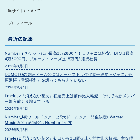
当サイトについて
プロフィール
最近の記事
Number_i チケット代が最高3万2800円！旧ジャニは格安、BTSは最高
4万5000円、ブルーノ・マーズは15万円/ 滝沢社長
2026年8月8日
DOMOTOの東阪ドーム公演はオーケストラ生伴奏―結局旧ジャニから
原盤権（音源権利）を譲ってもらえていない
2026年8月4日
timelesz『消えない花火』初週売上は前作比大幅減、それでも新メンバ
ー加入前より増えている
2026年8月4日
Number_i初ワールドツアーと5大ドームツアー開催決定/ Warner
Music Africaが同グルNumber_iをPR
2026年8月3日
timelesz『消えない花火』初日から3日間売上が前作比大幅減、主な理