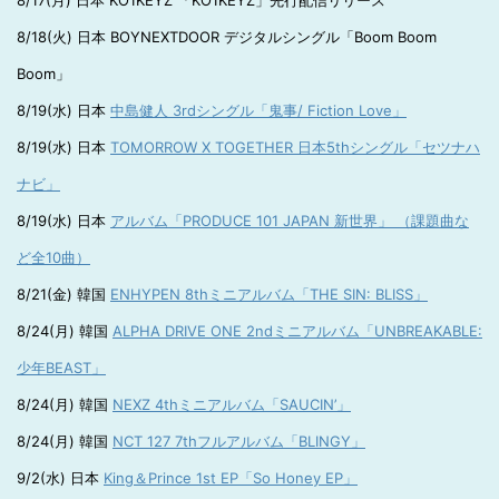
8/17(月) 日本 KO1KEYZ 「KO1KEYZ」先行配信リリース
8/18(火) 日本 BOYNEXTDOOR デジタルシングル「Boom Boom
Boom」
8/19(水) 日本
中島健人 3rdシングル「鬼事/ Fiction Love」
8/19(水) 日本
TOMORROW X TOGETHER 日本5thシングル「セツナハ
ナビ」
8/19(水) 日本
アルバム「PRODUCE 101 JAPAN 新世界」 （課題曲な
ど全10曲）
8/21(金) 韓国
ENHYPEN 8thミニアルバム「THE SIN: BLISS」
8/24(月) 韓国
ALPHA DRIVE ONE 2ndミニアルバム「UNBREAKABLE:
少年BEAST」
8/24(月) 韓国
NEXZ 4thミニアルバム「SAUCIN’」
8/24(月) 韓国
NCT 127 7thフルアルバム「BLINGY」
9/2(水) 日本
King＆Prince 1st EP「So Honey EP」