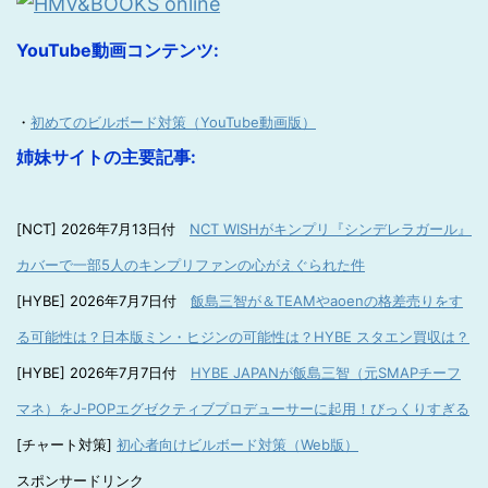
YouTube動画コンテンツ:
・
初めてのビルボード対策（YouTube動画版）
姉妹サイトの主要記事:
[NCT] 2026年7月13日付
NCT WISHがキンプリ『シンデレラガール』
カバーで一部5人のキンプリファンの心がえぐられた件
[HYBE] 2026年7月7日付
飯島三智が＆TEAMやaoenの格差売りをす
る可能性は？日本版ミン・ヒジンの可能性は？HYBE スタエン買収は？
[HYBE] 2026年7月7日付
HYBE JAPANが飯島三智（元SMAPチーフ
マネ）をJ-POPエグゼクティブプロデューサーに起用！びっくりすぎる
[チャート対策]
初心者向けビルボード対策（Web版）
スポンサードリンク