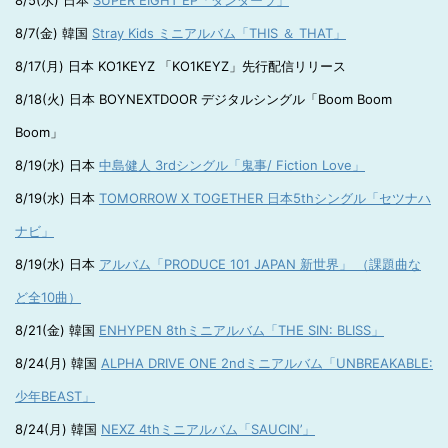
8/5(水) 日本
SUPER EIGHT EP「ダンダーラ」
8/7(金) 韓国
Stray Kids ミニアルバム「THIS ＆ THAT」
8/17(月) 日本 KO1KEYZ 「KO1KEYZ」先行配信リリース
8/18(火) 日本 BOYNEXTDOOR デジタルシングル「Boom Boom
Boom」
8/19(水) 日本
中島健人 3rdシングル「鬼事/ Fiction Love」
8/19(水) 日本
TOMORROW X TOGETHER 日本5thシングル「セツナハ
ナビ」
8/19(水) 日本
アルバム「PRODUCE 101 JAPAN 新世界」 （課題曲な
ど全10曲）
8/21(金) 韓国
ENHYPEN 8thミニアルバム「THE SIN: BLISS」
8/24(月) 韓国
ALPHA DRIVE ONE 2ndミニアルバム「UNBREAKABLE:
少年BEAST」
8/24(月) 韓国
NEXZ 4thミニアルバム「SAUCIN’」