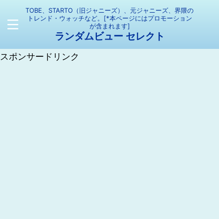
TOBE、STARTO（旧ジャニーズ）、元ジャニーズ、界隈の
トレンド・ウォッチなど。[*本ページにはプロモーション
が含まれます]
ランダムビュー セレクト
スポンサードリンク