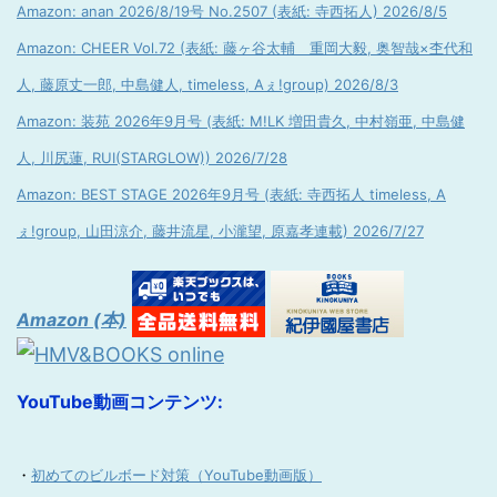
Amazon: anan 2026/8/19号 No.2507 (表紙: 寺西拓人) 2026/8/5
Amazon: CHEER Vol.72 (表紙: 藤ヶ谷太輔 重岡大毅, 奥智哉×杢代和
人, 藤原丈一郎, 中島健人, timeless, Aぇ!group) 2026/8/3
Amazon: 装苑 2026年9月号 (表紙: M!LK 増田貴久, 中村嶺亜, 中島健
人, 川尻蓮, RUI(STARGLOW)) 2026/7/28
Amazon: BEST STAGE 2026年9月号 (表紙: 寺西拓人 timeless, A
ぇ!group, 山田涼介, 藤井流星, 小瀧望, 原嘉孝連載) 2026/7/27
Amazon (本)
YouTube動画コンテンツ:
・
初めてのビルボード対策（YouTube動画版）