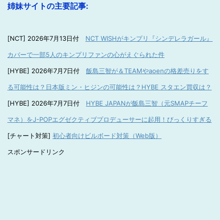
姉妹サイトの主要記事:
[NCT] 2026年7月13日付
NCT WISHがキンプリ『シンデレラガール』
カバーで一部5人のキンプリファンの心がえぐられた件
[HYBE] 2026年7月7日付
飯島三智が＆TEAMやaoenの格差売りをす
る可能性は？日本版ミン・ヒジンの可能性は？HYBE スタエン買収は？
[HYBE] 2026年7月7日付
HYBE JAPANが飯島三智（元SMAPチーフ
マネ）をJ-POPエグゼクティブプロデューサーに起用！びっくりすぎる
[チャート対策]
初心者向けビルボード対策（Web版）
スポンサードリンク