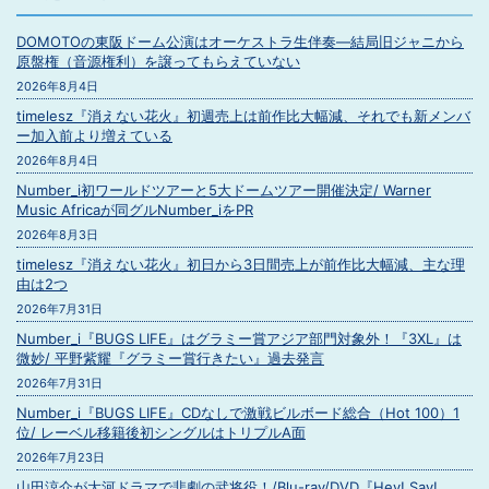
DOMOTOの東阪ドーム公演はオーケストラ生伴奏―結局旧ジャニから
原盤権（音源権利）を譲ってもらえていない
2026年8月4日
timelesz『消えない花火』初週売上は前作比大幅減、それでも新メンバ
ー加入前より増えている
2026年8月4日
Number_i初ワールドツアーと5大ドームツアー開催決定/ Warner
Music Africaが同グルNumber_iをPR
2026年8月3日
timelesz『消えない花火』初日から3日間売上が前作比大幅減、主な理
由は2つ
2026年7月31日
Number_i『BUGS LIFE』はグラミー賞アジア部門対象外！『3XL』は
微妙/ 平野紫耀『グラミー賞行きたい』過去発言
2026年7月31日
Number_i『BUGS LIFE』CDなしで激戦ビルボード総合（Hot 100）1
位/ レーベル移籍後初シングルはトリプルA面
2026年7月23日
山田涼介が大河ドラマで悲劇の武将役！/Blu-ray/DVD『Hey! Say!