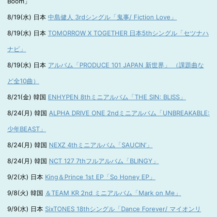
Boom」
8/19(水) 日本
中島健人 3rdシングル「鬼事/ Fiction Love」
8/19(水) 日本
TOMORROW X TOGETHER 日本5thシングル「セツナハ
ナビ」
8/19(水) 日本
アルバム「PRODUCE 101 JAPAN 新世界」 （課題曲な
ど全10曲）
8/21(金) 韓国
ENHYPEN 8thミニアルバム「THE SIN: BLISS」
8/24(月) 韓国
ALPHA DRIVE ONE 2ndミニアルバム「UNBREAKABLE:
少年BEAST」
8/24(月) 韓国
NEXZ 4thミニアルバム「SAUCIN’」
8/24(月) 韓国
NCT 127 7thフルアルバム「BLINGY」
9/2(水) 日本
King＆Prince 1st EP「So Honey EP」
9/8(火) 韓国
＆TEAM KR 2nd ミニアルバム「Mark on Me」
9/9(水) 日本
SixTONES 18thシングル「Dance Forever/ マイオンリ