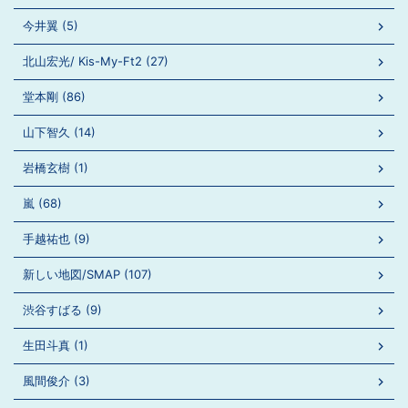
今井翼 (5)
北山宏光/ Kis-My-Ft2 (27)
堂本剛 (86)
山下智久 (14)
岩橋玄樹 (1)
嵐 (68)
手越祐也 (9)
新しい地図/SMAP (107)
渋谷すばる (9)
生田斗真 (1)
風間俊介 (3)