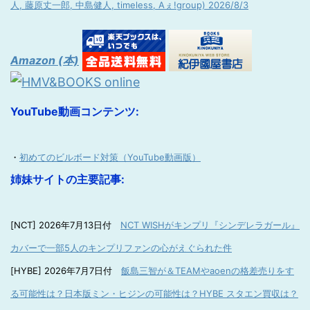
人, 藤原丈一郎, 中島健人, timeless, Aぇ!group) 2026/8/3
Amazon (本)
YouTube動画コンテンツ:
・
初めてのビルボード対策（YouTube動画版）
姉妹サイトの主要記事:
[NCT] 2026年7月13日付
NCT WISHがキンプリ『シンデレラガール』
カバーで一部5人のキンプリファンの心がえぐられた件
[HYBE] 2026年7月7日付
飯島三智が＆TEAMやaoenの格差売りをす
る可能性は？日本版ミン・ヒジンの可能性は？HYBE スタエン買収は？