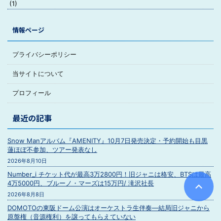
(1)
情報ページ
プライバシーポリシー
当サイトについて
プロフィール
最近の記事
Snow Manアルバム『AMENITY』10月7日発売決定・予約開始も目黒
蓮ほぼ不参加、ツアー発表なし
2026年8月10日
Number_i チケット代が最高3万2800円！旧ジャニは格安、BTSは最高
4万5000円、ブルーノ・マーズは15万円/ 滝沢社長
2026年8月8日
DOMOTOの東阪ドーム公演はオーケストラ生伴奏―結局旧ジャニから
原盤権（音源権利）を譲ってもらえていない