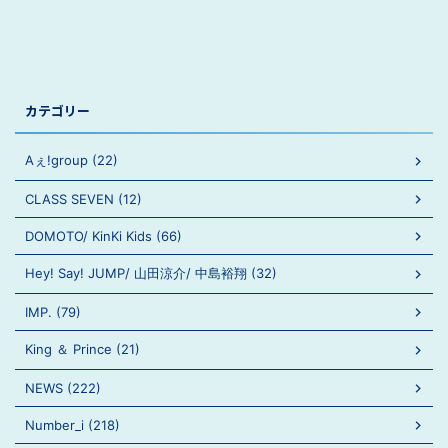
カテゴリー
Aぇ!group (22)
CLASS SEVEN (12)
DOMOTO/ KinKi Kids (66)
Hey! Say! JUMP/ 山田涼介/ 中島裕翔 (32)
IMP. (79)
King ＆ Prince (21)
NEWS (222)
Number_i (218)