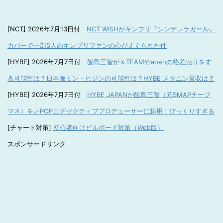
[NCT] 2026年7月13日付
NCT WISHがキンプリ『シンデレラガール』
カバーで一部5人のキンプリファンの心がえぐられた件
[HYBE] 2026年7月7日付
飯島三智が＆TEAMやaoenの格差売りをす
る可能性は？日本版ミン・ヒジンの可能性は？HYBE スタエン買収は？
[HYBE] 2026年7月7日付
HYBE JAPANが飯島三智（元SMAPチーフ
マネ）をJ-POPエグゼクティブプロデューサーに起用！びっくりすぎる
[チャート対策]
初心者向けビルボード対策（Web版）
スポンサードリンク