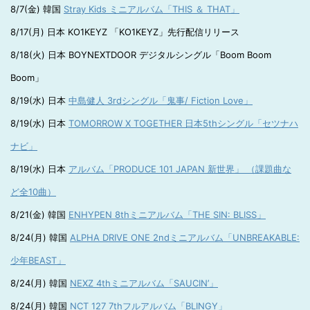
8/7(金) 韓国
Stray Kids ミニアルバム「THIS ＆ THAT」
8/17(月) 日本 KO1KEYZ 「KO1KEYZ」先行配信リリース
8/18(火) 日本 BOYNEXTDOOR デジタルシングル「Boom Boom
Boom」
8/19(水) 日本
中島健人 3rdシングル「鬼事/ Fiction Love」
8/19(水) 日本
TOMORROW X TOGETHER 日本5thシングル「セツナハ
ナビ」
8/19(水) 日本
アルバム「PRODUCE 101 JAPAN 新世界」 （課題曲な
ど全10曲）
8/21(金) 韓国
ENHYPEN 8thミニアルバム「THE SIN: BLISS」
8/24(月) 韓国
ALPHA DRIVE ONE 2ndミニアルバム「UNBREAKABLE:
少年BEAST」
8/24(月) 韓国
NEXZ 4thミニアルバム「SAUCIN’」
8/24(月) 韓国
NCT 127 7thフルアルバム「BLINGY」