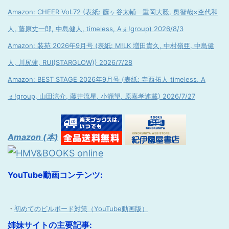
Amazon: CHEER Vol.72 (表紙: 藤ヶ谷太輔 重岡大毅, 奥智哉×杢代和
人, 藤原丈一郎, 中島健人, timeless, Aぇ!group) 2026/8/3
Amazon: 装苑 2026年9月号 (表紙: M!LK 増田貴久, 中村嶺亜, 中島健
人, 川尻蓮, RUI(STARGLOW)) 2026/7/28
Amazon: BEST STAGE 2026年9月号 (表紙: 寺西拓人 timeless, A
ぇ!group, 山田涼介, 藤井流星, 小瀧望, 原嘉孝連載) 2026/7/27
Amazon (本)
YouTube動画コンテンツ:
・
初めてのビルボード対策（YouTube動画版）
姉妹サイトの主要記事: