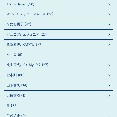
Travis Japan (50)
WEST./ ジャニーズWEST (23)
なにわ男子 (40)
ジュニア/ 元ジュニア (27)
亀梨和也/ KAT-TUN (7)
今井翼 (5)
北山宏光/ Kis-My-Ft2 (27)
堂本剛 (86)
山下智久 (14)
岩橋玄樹 (1)
嵐 (68)
手越祐也 (9)