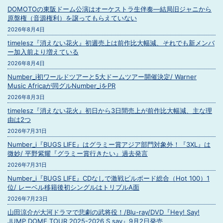
DOMOTOの東阪ドーム公演はオーケストラ生伴奏―結局旧ジャニから
原盤権（音源権利）を譲ってもらえていない
2026年8月4日
timelesz『消えない花火』初週売上は前作比大幅減、それでも新メンバ
ー加入前より増えている
2026年8月4日
Number_i初ワールドツアーと5大ドームツアー開催決定/ Warner
Music Africaが同グルNumber_iをPR
2026年8月3日
timelesz『消えない花火』初日から3日間売上が前作比大幅減、主な理
由は2つ
2026年7月31日
Number_i『BUGS LIFE』はグラミー賞アジア部門対象外！『3XL』は
微妙/ 平野紫耀『グラミー賞行きたい』過去発言
2026年7月31日
Number_i『BUGS LIFE』CDなしで激戦ビルボード総合（Hot 100）1
位/ レーベル移籍後初シングルはトリプルA面
2026年7月23日
山田涼介が大河ドラマで悲劇の武将役！/Blu-ray/DVD『Hey! Say!
JUMP DOME TOUR 2025-2026 S say』9月2日発売