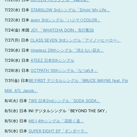
7/22(水) 日本
STARGLOW 3rdシングル「Drivin’ My Life」
7/22(水) 日本
aoen 3rdシングル「ハジマリCOLOR」
7/24(金) 米国
JO1 「WHATCHA DOIN」先行配信
7/27(月) 日本
CLASS SEVEN 3rdシングル「アイノーヒーロー」
7/29(水) 日本
timelesz 29thシングル「消えない花火」
7/29(水) 日本
ATEEZ 日本5thシングル
7/29(水) 日本
OCTPATH 10thシングル「なつめき」
7/31(金) 日本
BE:FIRST デジタルシングル「BRUCE WAYNE feat. Flo
Milli, ATL Jacob」
8/4(火) 日本
TWS 日本2ndシングル「SODA SODA」
8/5(水) 日本 INI デジタルシングル「BEYOND THE SKY」
8/5(水) 日本
ME:I 4thシングル「花咲く道」
8/5(水) 日本
SUPER EIGHT EP「ダンダーラ」