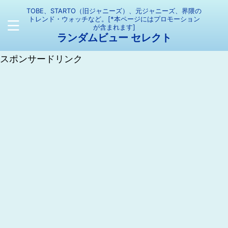
TOBE、STARTO（旧ジャニーズ）、元ジャニーズ、界隈の
トレンド・ウォッチなど。[*本ページにはプロモーション
が含まれます]
ランダムビュー セレクト
スポンサードリンク