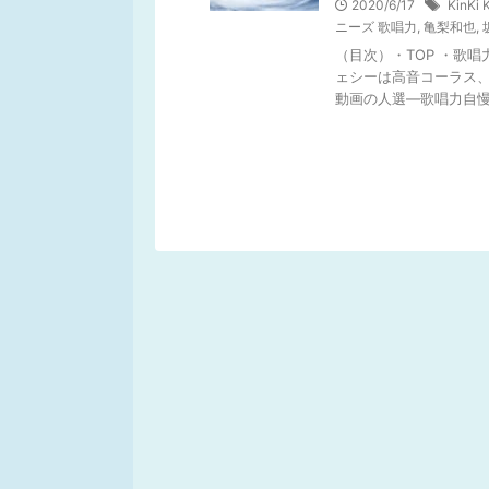
2020/6/17
KinKi 
ニーズ 歌唱力
,
亀梨和也
,
（目次）・TOP ・歌唱力
ェシーは高音コーラス、
動画の人選―歌唱力自慢 .