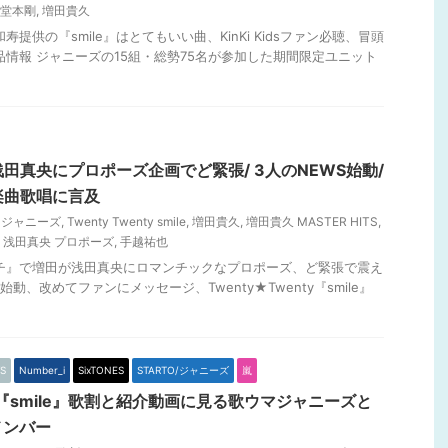
堂本剛
,
増田貴久
寿提供の『smile』はとてもいい曲、KinKi Kidsファン必聴、冒頭
品情報 ジャニーズの15組・総勢75名が参加した期間限定ユニット
浅田真央にプロポーズ企画でど緊張/ 3人のNEWS始動/
楽曲歌唱に言及
S ジャニーズ
,
Twenty Twenty smile
,
増田貴久
,
増田貴久 MASTER HITS
,
 浅田真央 プロポーズ
,
手越祐也
ゴチ』で増田が浅田真央にロマンチックなプロポーズ、ど緊張で震え
始動、改めてファンにメッセージ、Twenty★Twenty『smile』
S
Number_i
SixTONES
STARTO/ジャニーズ
嵐
nty『smile』歌割と紹介動画に見る歌ウマジャニーズと
メンバー