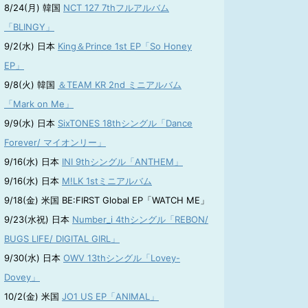
8/24(月) 韓国
NCT 127 7thフルアルバム
「BLINGY」
9/2(水) 日本
King＆Prince 1st EP「So Honey
EP」
9/8(火) 韓国
＆TEAM KR 2nd ミニアルバム
「Mark on Me」
9/9(水) 日本
SixTONES 18thシングル「Dance
Forever/ マイオンリー」
9/16(水) 日本
INI 9thシングル「ANTHEM」
9/16(水) 日本
M!LK 1stミニアルバム
9/18(金) 米国 BE:FIRST Global EP「WATCH ME」
9/23(水祝) 日本
Number_i 4thシングル「REBON/
BUGS LIFE/ DIGITAL GIRL」
9/30(水) 日本
OWV 13thシングル「Lovey-
Dovey」
10/2(金) 米国
JO1 US EP「ANIMAL」