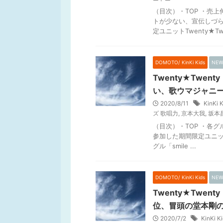
（目次）・TOP ・売
トが少ない、宣伝しづら
定ユニットTwenty★Twe 
DOMOTO/ KinKi Kids
NEW
Twenty★Twe
い、歌ウマジャニ
2020/8/11
KinKi 
ズ 歌唱力
,
京本大我
,
坂本
（目次）・TOP ・各
参加した期間限定ユニットT
グル「smile ...
DOMOTO/ KinKi Kids
NEW
Twenty★Twe
位、冒頭の堂本剛
2020/7/2
KinKi K