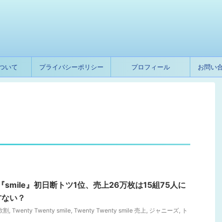
ついて
プライバシーポリシー
プロフィール
お問い
ty『smile』初日断トツ1位、売上26万枚は15組75人に
方ない？
 歌割
,
Twenty Twenty smile
,
Twenty Twenty smile 売上
,
ジャニーズ
,
ト