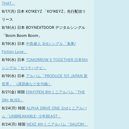
THAT」
8/17(月) 日本 KO1KEYZ 「KO1KEYZ」先行配信リ
リース
8/18(火) 日本 BOYNEXTDOOR デジタルシングル
「Boom Boom Boom」
8/19(水) 日本
中島健人 3rdシングル「鬼事/
Fiction Love」
8/19(水) 日本
TOMORROW X TOGETHER 日本5th
シングル「セツナハナビ」
8/19(水) 日本
アルバム「PRODUCE 101 JAPAN 新
世界」 （課題曲など全10曲）
8/21(金) 韓国
ENHYPEN 8thミニアルバム「THE
SIN: BLISS」
8/24(月) 韓国
ALPHA DRIVE ONE 2ndミニアルバ
ム「UNBREAKABLE: 少年BEAST」
8/24(月) 韓国
NEXZ 4thミニアルバム「SAUCIN’」