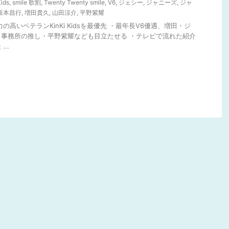
Kids
,
smile 歌割
,
Twenty Twenty smile
,
V6
,
ジェシー
,
ジャニーズ
,
ジャ
坂本昌行
,
増田貴久
,
山田涼介
,
平野紫耀
の高いベテランKinKi Kidsを最優先 ・最年長V6優遇、増田・ジ
事務所の推し・平野紫耀なども目立たせる ・テレビで流れた紹介
..