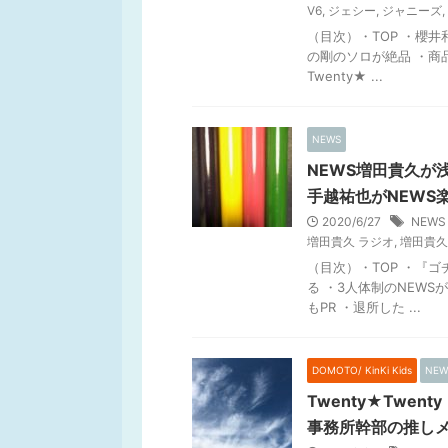
V6
,
ジェシー
,
ジャニーズ
,
（目次）・TOP ・櫻井和
の剛のソロが絶品 ・商
Twenty★ ...
NEWS
NEWS増田貴久が
手越祐也がNEWS
2020/6/27
NEW
増田貴久 ラジオ
,
増田貴久
（目次）・TOP ・『
る ・3人体制のNEWSが
もPR ・退所した ...
DOMOTO/ KinKi Kids
NEW
Twenty★Twe
事務所幹部の推し