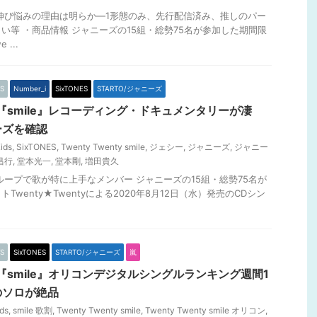
上伸び悩みの理由は明らか―1形態のみ、先行配信済み、推しのパー
い等 ・商品情報 ジャニーズの15組・総勢75名が参加した期間限
...
S
Number_i
SixTONES
STARTO/ジャニーズ
nty『smile』レコーディング・ドキュメンタリーが凄
ーズを確認
Kids
,
SixTONES
,
Twenty Twenty smile
,
ジェシー
,
ジャニーズ
,
ジャニー
昌行
,
堂本光一
,
堂本剛
,
増田貴久
グループで歌が特に上手なメンバー ジャニーズの15組・総勢75名が
wenty★Twentyによる2020年8月12日（水）発売のCDシン
S
SixTONES
STARTO/ジャニーズ
嵐
nty『smile』オリコンデジタルシングルランキング週間1
のソロが絶品
ids
,
smile 歌割
,
Twenty Twenty smile
,
Twenty Twenty smile オリコン
,