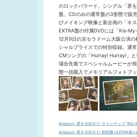
のロックバラード。シングル「君を大
盤、CDのみの通常盤の3形態で販
びメイキング映像と新企画の「キス
EXTRA盤の付属DVDには「Kis-My-Ft2
12月9日の京セラドーム大阪公演
シャルプライスでの特別収録。通常
CMソングの「Hurray! Hurr
場合先着でスペシャルムービーが視
態一括購入でメモリアルフォトブッ
Amazon: 君を大好きだ ラインナップ (Kis-My
Amazon: 君を大好きだ 初回盤+EXTR