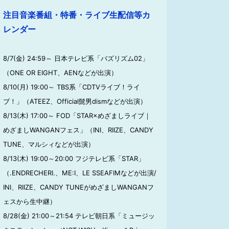
注目音楽番組・特番・ライブ生配信等カ
レンダー
8/7(金) 24:59～ 日本テレビ系「バズリズム02」
（ONE OR EIGHT、AENなどが出演）
8/10(月) 19:00～ TBS系「CDTVライブ！ライ
ブ！」（ATEEZ、Official髭男dismなどが出演）
8/13(木) 17:00～ FOD「STAR×めざましライブ｜
めざましWANGANフェス」（INI、RIIZE、CANDY
TUNE、マルシィなどが出演）
8/13(木) 19:00～20:00 フジテレビ系「STAR」
（.ENDRECHERI.、ME:I、LE SSEAFIMなどが出演/
INI、RIIZE、CANDY TUNEがめざましWANGANフ
ェスから生中継）
8/28(金) 21:00～21:54 テレビ朝日系「ミュージッ