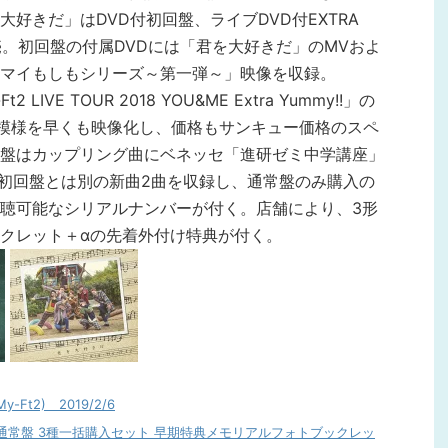
好きだ」はDVD付初回盤、ライブDVD付EXTRA
売。初回盤の付属DVDには「君を大好きだ」のMVおよ
マイもしもシリーズ～第一弾～」映像を収録。
 LIVE TOUR 2018 YOU&ME Extra Yummy!!」の
の模様を早くも映像化し、価格もサンキュー価格のスペ
盤はカップリング曲にベネッセ「進研ゼミ中学講座」
ay!」と初回盤とは別の新曲2曲を収録し、通常盤のみ購入の
聴可能なシリアルナンバーが付く。店舗により、3形
クレット＋αの先着外付け特典が付く。
-Ft2) 2019/2/6
A盤+通常盤 3種一括購入セット 早期特典メモリアルフォトブックレッ