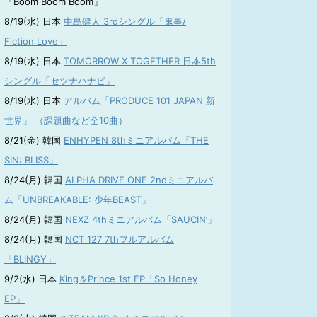
「Boom Boom Boom」
8/19(水) 日本
中島健人 3rdシングル「鬼事/
Fiction Love」
8/19(水) 日本
TOMORROW X TOGETHER 日本5th
シングル「セツナハナビ」
8/19(水) 日本
アルバム「PRODUCE 101 JAPAN 新
世界」 （課題曲など全10曲）
8/21(金) 韓国
ENHYPEN 8thミニアルバム「THE
SIN: BLISS」
8/24(月) 韓国
ALPHA DRIVE ONE 2ndミニアルバ
ム「UNBREAKABLE: 少年BEAST」
8/24(月) 韓国
NEXZ 4thミニアルバム「SAUCIN’」
8/24(月) 韓国
NCT 127 7thフルアルバム
「BLINGY」
9/2(水) 日本
King＆Prince 1st EP「So Honey
EP」