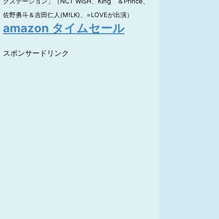
クステーション」（NCT WISH、King ＆Prince、
佐野勇斗＆吉田仁人(M!LK)、=LOVEが出演）
amazon タイムセール
スポンサードリンク