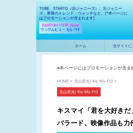
TOBE、STARTO（旧ジャニーズ）、元ジャニー
ズ、界隈のトレンド・ウォッチなど。[*本ページに
はプロモーションが含まれます]
ホーム
当サイトに
※本ページにはプロモーションが含ま
HOME
>
北山宏光/ Kis-My-Ft2
>
北山宏光/ Kis-My-Ft2
キスマイ「君を大好きだ
バラード、映像作品も力