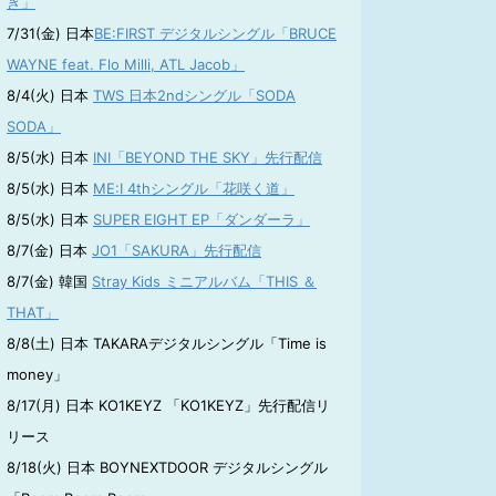
き」
7/31(金) 日本
BE:FIRST デジタルシングル「BRUCE
WAYNE feat. Flo Milli, ATL Jacob」
8/4(火) 日本
TWS 日本2ndシングル「SODA
SODA」
8/5(水) 日本
INI「BEYOND THE SKY」先行配信
8/5(水) 日本
ME:I 4thシングル「花咲く道」
8/5(水) 日本
SUPER EIGHT EP「ダンダーラ」
8/7(金) 日本
JO1「SAKURA」先行配信
8/7(金) 韓国
Stray Kids ミニアルバム「THIS ＆
THAT」
8/8(土) 日本 TAKARAデジタルシングル「Time is
money」
8/17(月) 日本 KO1KEYZ 「KO1KEYZ」先行配信リ
リース
8/18(火) 日本 BOYNEXTDOOR デジタルシングル