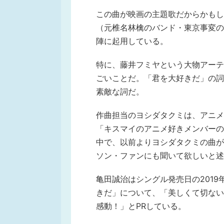
この曲が映画の主題歌だからかもし
（元椎名林檎のバンド・東京事変の
陣に起用している。
特に、藤井フミヤという大物アーテ
ごいことだ。「君を大好きだ」の詞
素敵な詞だ。
作曲担当のヨシダタクミは、アニメ
「キスマイのアニメ好きメンバーの
中で、以前よりヨシダタクミの曲が
ソン・ファンにも聞いて欲しいと述
亀田誠治はシングル発売日の2019年
きだ」について、「美しくて切ないロ
感動！」とPRしている。