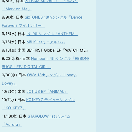
9/8(火) 韓国
＆TEAM KR 2nd ミニアルバム
「Mark on Me」
9/9(水) 日本
SixTONES 18thシングル「Dance
Forever/ マイオンリー」
9/16(水) 日本
INI 9thシングル「ANTHEM」
9/16(水) 日本
M!LK 1stミニアルバム
9/18(金) 米国 BE:FIRST Global EP「WATCH ME」
9/23(水祝) 日本
Number_i 4thシングル「REBON/
BUGS LIFE/ DIGITAL GIRL」
9/30(水) 日本
OWV 13thシングル「Lovey-
Dovey」
10/2(金) 米国
JO1 US EP「ANIMAL」
10/7(水) 日本
KO1KEYZ デビューシングル
「KO1KEYZ」
11/18(水) 日本
STARGLOW 1stアルバム
「Aurora」