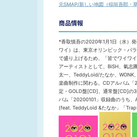
元SMAP/新しい地図（稲垣吾郎
商品情報
*香取慎吾の2020年1月1日（水）発
ワイ）は、東京オリンピック・パラ
で盛り上げるため、「皆でワイワイ
アーティストとして、BiSH、氣志團、
太一、TeddyLoid/たなか、WON
楽曲制作に関わる。CDアルバム「20
定・GOLD盤[CD]、通常盤[CD
バム「20200101」収録曲のうち、A
(feat. TeddyLoid &たな