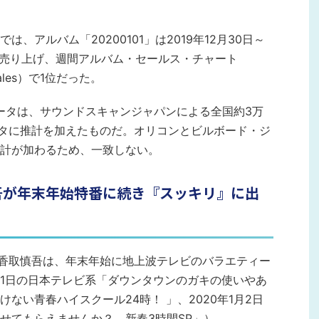
、アルバム「20200101」は2019年12月30日～
5枚を売り上げ、週間アルバム・セールス・チャート
s Sales）で1位だった。
ータは、サウンドスキャンジャパンによる全国約3万
データに推計を加えたものだ。オリコンとビルボード・ジ
計が加わるため、一致しない。
吾が年末年始特番に続き『スッキリ』に出
・香取慎吾は、年末年始に地上波テレビのバラエティー
月31日の日本テレビ系「ダウンタウンのガキの使いやあ
ない青春ハイスクール24時！ 」、2020年1月2日
せてもらえませんか？ 新春3時間SP」）。