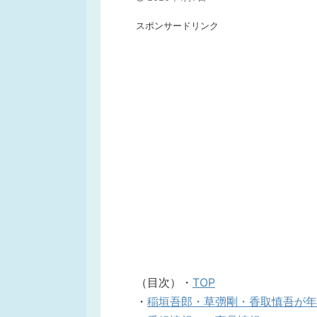
スポンサードリンク
（目次）・
TOP
・
稲垣吾郎・草彅剛・香取慎吾が年