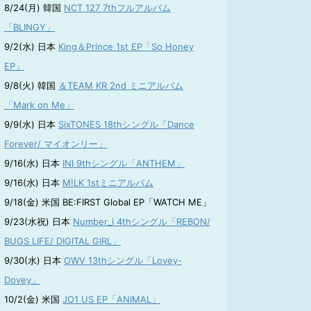
8/24(月) 韓国
NCT 127 7thフルアルバム
「BLINGY」
9/2(水) 日本
King＆Prince 1st EP「So Honey
EP」
9/8(火) 韓国
＆TEAM KR 2nd ミニアルバム
「Mark on Me」
9/9(水) 日本
SixTONES 18thシングル「Dance
Forever/ マイオンリー」
9/16(水) 日本
INI 9thシングル「ANTHEM」
9/16(水) 日本
M!LK 1stミニアルバム
9/18(金) 米国 BE:FIRST Global EP「WATCH ME」
9/23(水祝) 日本
Number_i 4thシングル「REBON/
BUGS LIFE/ DIGITAL GIRL」
9/30(水) 日本
OWV 13thシングル「Lovey-
Dovey」
10/2(金) 米国
JO1 US EP「ANIMAL」