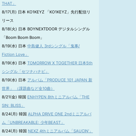
THAT」
8/17(月) 日本 KO1KEYZ 「KO1KEYZ」先行配信リ
リース
8/18(火) 日本 BOYNEXTDOOR デジタルシングル
「Boom Boom Boom」
8/19(水) 日本
中島健人 3rdシングル「鬼事/
Fiction Love」
8/19(水) 日本
TOMORROW X TOGETHER 日本5th
シングル「セツナハナビ」
8/19(水) 日本
アルバム「PRODUCE 101 JAPAN 新
世界」 （課題曲など全10曲）
8/21(金) 韓国
ENHYPEN 8thミニアルバム「THE
SIN: BLISS」
8/24(月) 韓国
ALPHA DRIVE ONE 2ndミニアルバ
ム「UNBREAKABLE: 少年BEAST」
8/24(月) 韓国
NEXZ 4thミニアルバム「SAUCIN’」