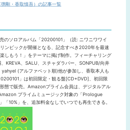
・草彅剛・香取慎吾）の記事一覧
売のソロアルバム「20200101」（読: ニワニワワイ
リンピックが開催となる、記念すべき2020年を最速
楽しもう！」をテーマに掲げ制作。フィーチャリング
KREVA、SALU、スチャダラパー、SONPUB/向井
K、yahyel (アルファベット順)他が参加し、香取本人も
200101」は初回限定・観る盤[CD+DVD]、初回限
]の3形態で販売。Amazonプライム会員は、デジタルアル
mazon プライムミュージック対象の「Prologue
か」「Trap」「10%」を、追加料金なしでいつでも再生できる。