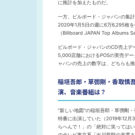
に推計を加えたものだ。
一方、ビルボード・ジャパンの集計では
2020年1月5日の週に6万6,29
（Billboard JAPAN Top Album
ビルボード・ジャパンのCD売上デ
5,000店舗におけるPOSの実売
ャパンの売上の数字は、どちらも推
稲垣吾郎・草彅剛・香取慎
演、音楽番組は？
"新しい地図"の稲垣吾郎・草彅剛
特番に出演していた（2019年12
らへんで！」の「絶対に笑ってはいけ
のテレビ東京系「出川哲郎の充電さ