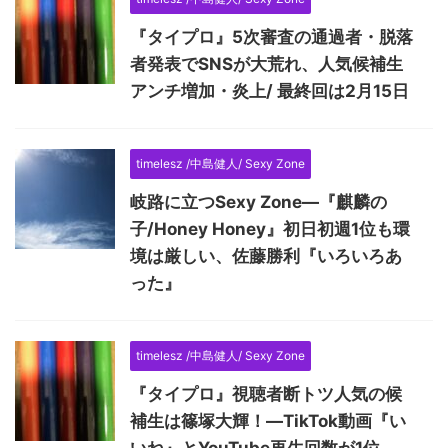
『タイプロ』5次審査の通過者・脱落
者発表でSNSが大荒れ、人気候補生
アンチ増加・炎上/ 最終回は2月15日
timelesz /中島健人/ Sexy Zone
岐路に立つSexy Zone―『麒麟の
子/Honey Honey』初日初週1位も環
境は厳しい、佐藤勝利『いろいろあ
った』
timelesz /中島健人/ Sexy Zone
『タイプロ』視聴者断トツ人気の候
補生は篠塚大輝！―TikTok動画『い