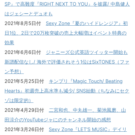
SP』で高難度『RIGHT NEXT TO YOU』を披露/ 中島健人
はジェシーとデュオも
2021年8月5日付
Sexy Zone『夏のハイドレンジア』初
日1位、2日で20万枚突破の売上大幅増はイベント特典の
効果
2021年6月6日付
ジャニーズ公式英語ツイッター開始も
新譜配信なし/ 海外で評価されそう1位はSixTONES（ファ
ン予想）
2021年5月25日付
キンプリ『Magic Touch/ Beating
Hearts』初週売上高水準も減少/ SNS始動（ちなみにセク
ゾは限定的）
2021年4月29日付
二宮和也、中丸雄一、菊池風磨、山
田涼介のYouTubeジャにのチャンネル開始の感想
2021年3月26日付
Sexy Zone『LET’S MUSIC』デイリ