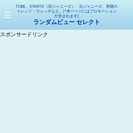
TOBE、STARTO（旧ジャニーズ）、元ジャニーズ、界隈の
トレンド・ウォッチなど。[*本ページにはプロモーション
が含まれます]
ランダムビュー セレクト
スポンサードリンク