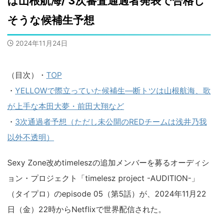
は山根航海/ 3次審査通過者発表で合格し
そうな候補生予想
2024年11月24日
（目次）・
TOP
・
YELLOWで際立っていた候補生―断トツは山根航海、歌
が上手な本田大夢・前田大翔など
・
3次通過者予想（ただし未公開のREDチームは浅井乃我
以外不透明）
Sexy Zone改めtimeleszの追加メンバーを募るオーディシ
ョン・プロジェクト「timelesz project -AUDITION-」
（タイプロ）のepisode 05（第5話）が、2024年11月22
日（金）22時からNetflixで世界配信された。