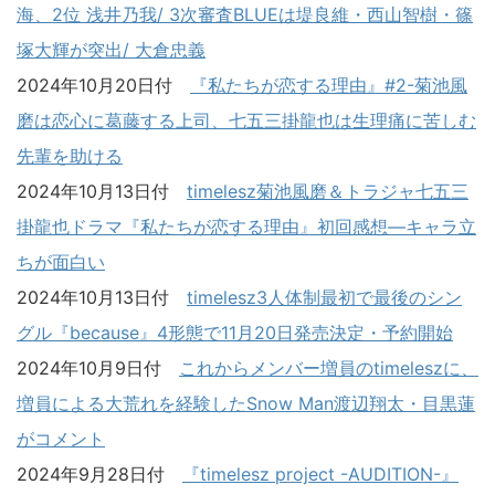
海、2位 浅井乃我/ 3次審査BLUEは堤良維・西山智樹・篠
塚大輝が突出/ 大倉忠義
2024年10月20日付
『私たちが恋する理由』#2-菊池風
磨は恋心に葛藤する上司、七五三掛龍也は生理痛に苦しむ
先輩を助ける
2024年10月13日付
timelesz菊池風磨＆トラジャ七五三
掛龍也ドラマ『私たちが恋する理由』初回感想―キャラ立
ちが面白い
2024年10月13日付
timelesz3人体制最初で最後のシン
グル『because』4形態で11月20日発売決定・予約開始
2024年10月9日付
これからメンバー増員のtimeleszに、
増員による大荒れを経験したSnow Man渡辺翔太・目黒蓮
がコメント
2024年9月28日付
『timelesz project -AUDITION-』