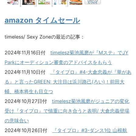
amazon タイムセール
timeless/ Sexy Zoneの最近の記事：
2024年11月16日付
timelesz菊池風磨が『Mステ』でJY
Parkにオーディション審査のアドバイスをもらう
2024年11月10日付
『タイプロ』#4-大倉忠義が『華があ
る』と言ったGREEN: 大注目は浜川路己(ろい)！前田大
輔、橋本将生も目立つ
2024年10月27日付
timelesz菊池風磨がジュニアの変化
受け『タイプロ』で慎重に向き合うと表明/ 大倉忠義登場
の意味合い
2024年10月26日付
『タイプロ』#3-ダンス1位 山根航