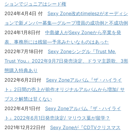
ションでジュニアはシード権
2024年4月4日 付
Sexy Zone改めtimeleszがオーディシ
ョンで新メンバー募集―グループ増員の成功例と不成功例
2024年1月8日付
中島健人がSexy Zoneから卒業を発
表、事務所には残留―予兆みたいなものはあった
2022年7月18日付
Sexy Zoneシングル『Trust Me,
Trust You.』2022年9月7日発売決定、ドラマ主題歌、3形
態購入特典あり
2022年6月2日付
Sexy Zoneアルバム『ザ・ハイライ
ト』2日間の売上が前作オリジナルアルバムから増加/ サ
ブスク解禁は甘くない
2022年4月1日付
Sexy Zoneアルバム『ザ・ハイライ
ト』2022年6月1日発売決定/ マリウス葉が留学？
2021年12月22日付
Sexy Zoneが『CDTVクリスマス