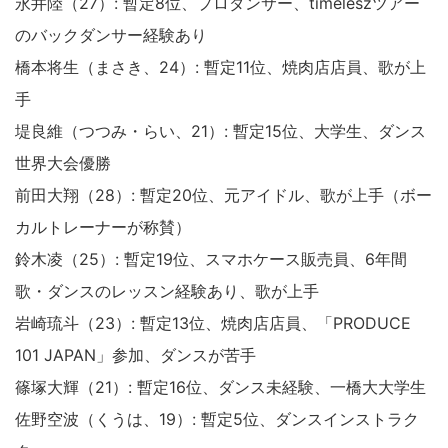
永井陸（27）: 暫定8位、プロダンサー、timeleszツアー
のバックダンサー経験あり
橋本将生（まさき、24）: 暫定11位、焼肉店店員、歌が上
手
堤良維（つつみ・らい、21）: 暫定15位、大学生、ダンス
世界大会優勝
前田大翔（28）: 暫定20位、元アイドル、歌が上手（ボー
カルトレーナーが称賛）
鈴木凌（25）: 暫定19位、スマホケース販売員、6年間
歌・ダンスのレッスン経験あり、歌が上手
岩崎琉斗（23）: 暫定13位、焼肉店店員、「PRODUCE
101 JAPAN」参加、ダンスが苦手
篠塚大輝（21）: 暫定16位、ダンス未経験、一橋大大学生
佐野空波（くうは、19）: 暫定5位、ダンスインストラク