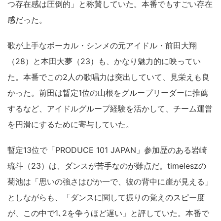
つ存在感は圧倒的」と称賛していた。本番でもすごい存在
感だった。
歌が上手なボーカル・シンメの元アイドル・前田大翔
（28）と本田大夢（23）も、かなり魅力的に映ってい
た。本番でこの2人の歌唱力は突出していて、見栄えも良
かった。前田は暫定1位の山根をグループリーダーに推薦
するなど、アイドルグループ経験を活かして、チーム運営
を円滑にするために寄与していた。
暫定13位で「PRODUCE 101 JAPAN」参加歴のある岩崎
琉斗（23）は、ダンスが苦手なのが難点だ。timeleszの
菊池は「思いの強さはぴか一で、彼の背中に崖が見える」
としながらも、「ダンスに関して振りの覚えのスピー度
が、この中で1､2を争うほど遅い」と評していた。本番で