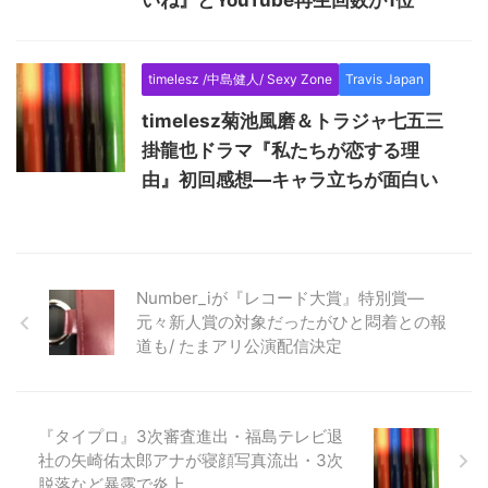
いね』とYouTube再生回数が1位
timelesz /中島健人/ Sexy Zone
Travis Japan
timelesz菊池風磨＆トラジャ七五三
掛龍也ドラマ『私たちが恋する理
由』初回感想―キャラ立ちが面白い
Number_iが『レコード大賞』特別賞―
元々新人賞の対象だったがひと悶着との報
道も/ たまアリ公演配信決定
『タイプロ』3次審査進出・福島テレビ退
社の矢崎佑太郎アナが寝顔写真流出・3次
脱落など暴露で炎上