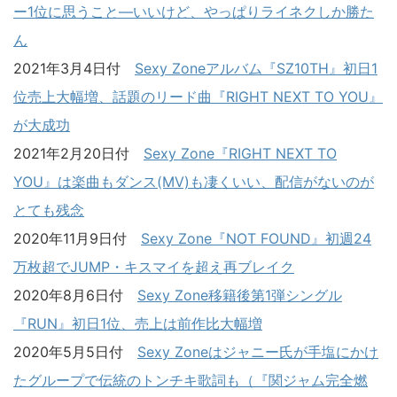
ー1位に思うこと―いいけど、やっぱりライネクしか勝た
ん
2021年3月4日付
Sexy Zoneアルバム『SZ10TH』初日1
位売上大幅増、話題のリード曲『RIGHT NEXT TO YOU』
が大成功
2021年2月20日付
Sexy Zone『RIGHT NEXT TO
YOU』は楽曲もダンス(MV)も凄くいい、配信がないのが
とても残念
2020年11月9日付
Sexy Zone『NOT FOUND』初週24
万枚超でJUMP・キスマイを超え再ブレイク
2020年8月6日付
Sexy Zone移籍後第1弾シングル
『RUN』初日1位、売上は前作比大幅増
2020年5月5日付
Sexy Zoneはジャニー氏が手塩にかけ
たグループで伝統のトンチキ歌詞も（『関ジャム完全燃