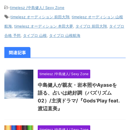
-
timelesz /中島健人/ Sexy Zone
-
timelesz オーディション 前田大翔
,
timelesz オーディション 山根
航海
,
timelesz オーディション 本田大夢
,
タイプロ 前田大翔
,
タイプロ
合格 予想
,
タイプロ 山根
,
タイプロ 山根航海
関連記事
timelesz /中島健人/ Sexy Zone
中島健人が親友・岩本照やAyaseを
語る、占いは絶好調（バズリズム
02）/主演ドラマ/『Gods’Play feat.
渡辺直美』
timelesz /中島健人/ Sexy Zone