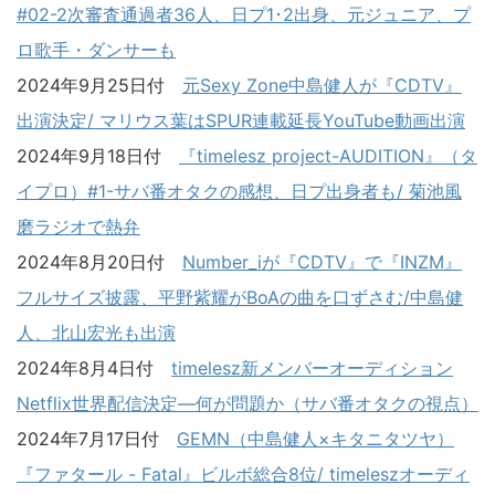
#02-2次審査通過者36人、日プ1･2出身、元ジュニア、プ
ロ歌手・ダンサーも
2024年9月25日付
元Sexy Zone中島健人が『CDTV』
出演決定/ マリウス葉はSPUR連載延長YouTube動画出演
2024年9月18日付
『timelesz project-AUDITION』（タ
イプロ）#1-サバ番オタクの感想、日プ出身者も/ 菊池風
磨ラジオで熱弁
2024年8月20日付
Number_iが『CDTV』で『INZM』
フルサイズ披露、平野紫耀がBoAの曲を口ずさむ/中島健
人、北山宏光も出演
2024年8月4日付
timelesz新メンバーオーディション
Netflix世界配信決定―何が問題か（サバ番オタクの視点）
2024年7月17日付
GEMN（中島健人×キタニタツヤ）
『ファタール - Fatal』ビルボ総合8位/ timeleszオーディ