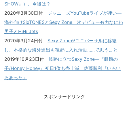
SHOW』）、今後は？
2020年3月30日付
ジャニーズYouTubeライブが凄い―
海外向けSixTONESとSexy Zone、次デビュー有力なにわ
男子とHiHi Jets
2020年3月24日付
Sexy Zoneがユニバーサルに移籍
し、本格的な海外進出も視野に入れ活動……で思うこと
2019年10月23日付
岐路に立つSexy Zone―『麒麟の
子/Honey Honey』初日1位も売上減、佐藤勝利『いろい
ろあった』
スポンサードリンク