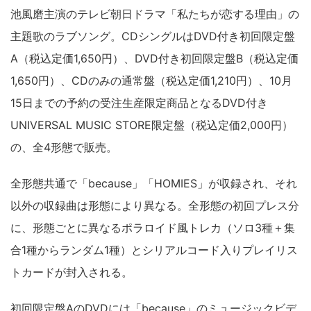
池風磨主演のテレビ朝日ドラマ「私たちが恋する理由」の
主題歌のラブソング。CDシングルはDVD付き初回限定盤
A（税込定価1,650円）、DVD付き初回限定盤B（税込定価
1,650円）、CDのみの通常盤（税込定価1,210円）、10月
15日までの予約の受注生産限定商品となるDVD付き
UNIVERSAL MUSIC STORE限定盤（税込定価2,000円）
の、全4形態で販売。
全形態共通で「because」「HOMIES」が収録され、それ
以外の収録曲は形態により異なる。全形態の初回プレス分
に、形態ごとに異なるポラロイド風トレカ（ソロ3種＋集
合1種からランダム1種）とシリアルコード入りプレイリス
トカードが封入される。
初回限定盤AのDVDには「because」のミュージックビデ