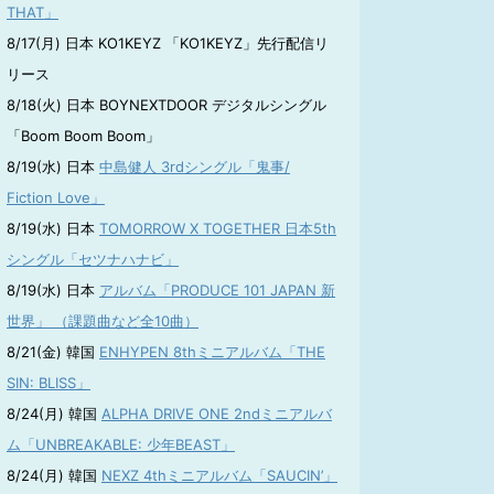
THAT」
8/17(月) 日本 KO1KEYZ 「KO1KEYZ」先行配信リ
リース
8/18(火) 日本 BOYNEXTDOOR デジタルシングル
「Boom Boom Boom」
8/19(水) 日本
中島健人 3rdシングル「鬼事/
Fiction Love」
8/19(水) 日本
TOMORROW X TOGETHER 日本5th
シングル「セツナハナビ」
8/19(水) 日本
アルバム「PRODUCE 101 JAPAN 新
世界」 （課題曲など全10曲）
8/21(金) 韓国
ENHYPEN 8thミニアルバム「THE
SIN: BLISS」
8/24(月) 韓国
ALPHA DRIVE ONE 2ndミニアルバ
ム「UNBREAKABLE: 少年BEAST」
8/24(月) 韓国
NEXZ 4thミニアルバム「SAUCIN’」