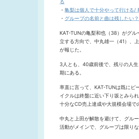
る
・
亀梨は個人で十分やって行ける/
・
グループの名前と曲は残したい？
KAT-TUNの亀梨和也（38）がグルー
立する方向で、中丸雄一（41）、
が報じた。
3人とも、40歳前後で、残りの人
期にある。
率直に言って、KAT-TUNは既に
イクルは終盤に近い下り坂とみられ
十分なCD売上達成や大規模会場で
中丸と上田が解散を避けて、グルー
活動がメインで、グループは限りな