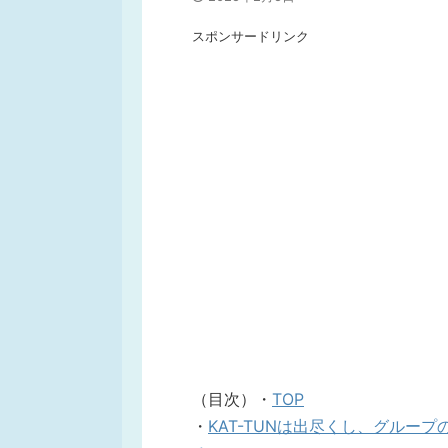
スポンサードリンク
（目次）・
TOP
・
KAT-TUNは出尽くし、グルー