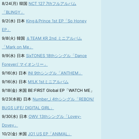
8/24(月) 韓国
NCT 127 7thフルアルバム
「BLINGY」
9/2(水) 日本
King＆Prince 1st EP「So Honey
EP」
9/8(火) 韓国
＆TEAM KR 2nd ミニアルバム
「Mark on Me」
9/9(水) 日本
SixTONES 18thシングル「Dance
Forever/ マイオンリー」
9/16(水) 日本
INI 9thシングル「ANTHEM」
9/16(水) 日本
M!LK 1stミニアルバム
9/18(金) 米国 BE:FIRST Global EP「WATCH ME」
9/23(水祝) 日本
Number_i 4thシングル「REBON/
BUGS LIFE/ DIGITAL GIRL」
9/30(水) 日本
OWV 13thシングル「Lovey-
Dovey」
10/2(金) 米国
JO1 US EP「ANIMAL」