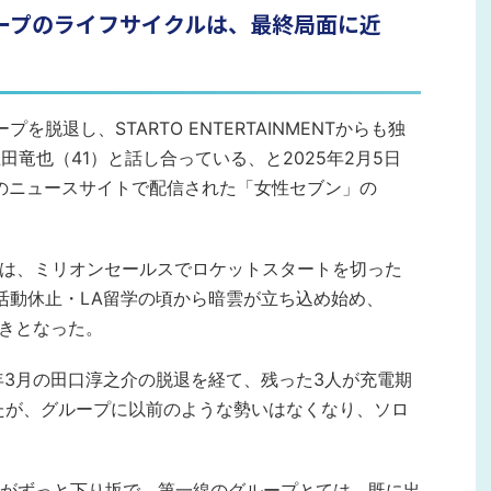
グループのライフサイクルは、最終局面に近
プを脱退し、STARTO ENTERTAINMENTからも独
田竜也（41）と話し合っている、と2025年2月5日
ブンのニュースサイトで配信された「女性セブン」の
TUNは、ミリオンセールスでロケットスタートを切った
の活動休止・LA留学の頃から暗雲が立ち込め始め、
続きとなった。
16年3月の田口淳之介の脱退を経て、残った3人が充電期
したが、グループに以前のような勢いはなくなり、ソロ
がずっと下り坂で、第一線のグループとては、既に出