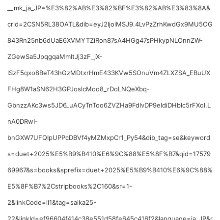
__mk_ja_JP=%E3%82%AB%E3%82%BF%E3%82%AB%E3%83%8A&
crid=2CSN5RL38OATL&dib=eyJ2IjoiMSJ9.4LvPzZrhKwdGx9MU5OG
843Rn25nb6dUaE6XVMYTZiRon87sA4HGg47sPHkypNLOnnZW-
ZGewSa5JpqgqaMmItJj3zF_jX-
lSzF5qxo8BeT43hGzMDtxrHmE433KVw5SOnuVm4ZLXZSA_EBuUX
FHg8W1aSN62H3GPJoslcMoo8_rDoLNQeXbq-
GbnzzAKc3ws5JD6_uACyTnToo6ZVZHa9FdIvDP9eIdiDHblc5rFXoI.L
nA0DRwI-
bnGXW7UFQIpUPPcDBVf4yMZMxpCr1_Py54&dib_tag=se&keyword
s=duet+2025%E5%B9%B410%E6%9C%88%E5%8F%B7&qid=17579
69967&s=books&sprefix=duet+2025%E5%B9%B410%E6%9C%88%
E5%8F%B7%2Cstripbooks%2C160&sr=1-
2&linkCode=ll1&tag=saika25-
22&linkId=ef96604f414c38e551d58fe645c416f2&language=ja_JP&r