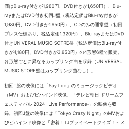
価はBlu-ray付きが1,980円、DVD付きが1,650円）、Blu-
rayまたはDVD付き初回J盤（税込定価はBlu-ray付きが
1,980円、DVD付きが1,650円）、CDのみの通常盤（初回
プレス仕様あり、税込定価1,320円）、Blu-rayまたはDVD
付きUNIVERAL MUSIC SOTRE盤（税込定価はBlu-ray付
きが4,180円、DVD付きが3,850円）の4形態6種で販売。
各形態ごとに異なるカップリング曲を収録（UNIVERSAL
MUSIC STORE盤はカップリング曲なし）。
初回T盤の映像には「Say I do」のミュージックビデオ
（MV）およびビハインド映像、「テレビ朝日 ドリームフ
ェスティバル 2024 -Live Performance-」の映像を収
録。初回J盤の映像には「Tokyo Crazy Night」のMVおよ
びビハインド映像と「密着！TJプライベートクイズ！～メ