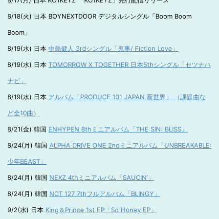
8/17(月) 日本 KO1KEYZ 「KO1KEYZ」先行配信リリース
8/18(火) 日本 BOYNEXTDOOR デジタルシングル「Boom Boom
Boom」
8/19(水) 日本
中島健人 3rdシングル「鬼事/ Fiction Love」
8/19(水) 日本
TOMORROW X TOGETHER 日本5thシングル「セツナハ
ナビ」
8/19(水) 日本
アルバム「PRODUCE 101 JAPAN 新世界」 （課題曲な
ど全10曲）
8/21(金) 韓国
ENHYPEN 8thミニアルバム「THE SIN: BLISS」
8/24(月) 韓国
ALPHA DRIVE ONE 2ndミニアルバム「UNBREAKABLE:
少年BEAST」
8/24(月) 韓国
NEXZ 4thミニアルバム「SAUCIN’」
8/24(月) 韓国
NCT 127 7thフルアルバム「BLINGY」
9/2(水) 日本
King＆Prince 1st EP「So Honey EP」