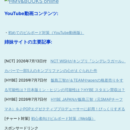
YouTube動画コンテンツ:
・
初めてのビルボード対策（YouTube動画版）
姉妹サイトの主要記事:
[NCT] 2026年7月13日付
NCT WISHがキンプリ『シンデレラガール』
カバーで一部5人のキンプリファンの心がえぐられた件
[HYBE] 2026年7月7日付
飯島三智が＆TEAMやaoenの格差売りをす
る可能性は？日本版ミン・ヒジンの可能性は？HYBE スタエン買収は？
[HYBE] 2026年7月7日付
HYBE JAPANが飯島三智（元SMAPチーフ
マネ）をJ-POPエグゼクティブプロデューサーに起用！びっくりすぎる
[チャート対策]
初心者向けビルボード対策（Web版）
スポンサードリンク