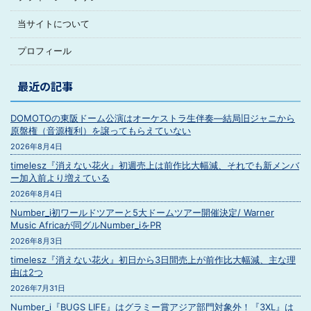
当サイトについて
プロフィール
最近の記事
DOMOTOの東阪ドーム公演はオーケストラ生伴奏―結局旧ジャニから
原盤権（音源権利）を譲ってもらえていない
2026年8月4日
timelesz『消えない花火』初週売上は前作比大幅減、それでも新メンバ
ー加入前より増えている
2026年8月4日
Number_i初ワールドツアーと5大ドームツアー開催決定/ Warner
Music Africaが同グルNumber_iをPR
2026年8月3日
timelesz『消えない花火』初日から3日間売上が前作比大幅減、主な理
由は2つ
2026年7月31日
Number_i『BUGS LIFE』はグラミー賞アジア部門対象外！『3XL』は