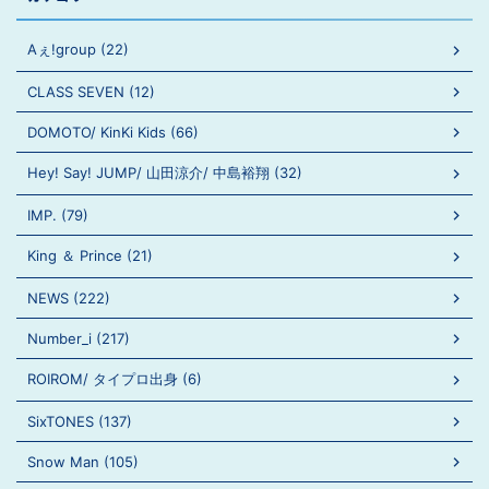
Aぇ!group (22)
CLASS SEVEN (12)
DOMOTO/ KinKi Kids (66)
Hey! Say! JUMP/ 山田涼介/ 中島裕翔 (32)
IMP. (79)
King ＆ Prince (21)
NEWS (222)
Number_i (217)
ROIROM/ タイプロ出身 (6)
SixTONES (137)
Snow Man (105)