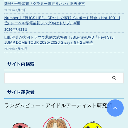
微妙/ 平野紫耀『グラミー賞行きたい』過去発言
2026年7月31日
Number_i『BUGS LIFE』CDなしで激戦ビルボード総合（Hot 100）1
位/ レーベル移籍後初シングルはトリプルA面
2026年7月23日
山田涼介が大河ドラマで悲劇の武将役！/Blu-ray/DVD『Hey! Say!
JUMP DOME TOUR 2025-2026 S say』9月2日発売
2026年7月20日
サイト内検索
サイト運営者
ランダムビュー・アイドルアーティスト研究所