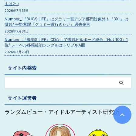
由は2つ
2026年7月31日
Number_i『BUGS LIFE』はグラミー賞アジア部門対象外！『3XL』は
微妙/ 平野紫耀『グラミー賞行きたい』過去発言
2026年7月31日
Number_i『BUGS LIFE』CDなしで激戦ビルボード総合（Hot 100）1
位/ レーベル移籍後初シングルはトリプルA面
2026年7月23日
サイト内検索
サイト運営者
ランダムビュー・アイドルアーティスト研究所