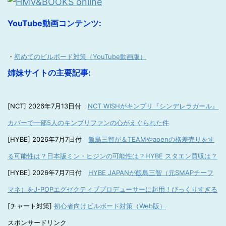
YouTube動画コンテンツ:
・
初めてのビルボード対策（YouTube動画版）
姉妹サイトの主要記事:
[NCT] 2026年7月13日付
NCT WISHがキンプリ『シンデレラガール』
カバーで一部5人のキンプリファンの心がえぐられた件
[HYBE] 2026年7月7日付
飯島三智が＆TEAMやaoenの格差売りをす
る可能性は？日本版ミン・ヒジンの可能性は？HYBE スタエン買収は？
[HYBE] 2026年7月7日付
HYBE JAPANが飯島三智（元SMAPチーフ
マネ）をJ-POPエグゼクティブプロデューサーに起用！びっくりすぎる
[チャート対策]
初心者向けビルボード対策（Web版）
スポンサードリンク