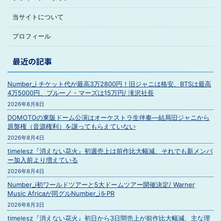
当サイトについて
プロフィール
最近の記事
Number_i チケット代が最高3万2800円！旧ジャニは格安、BTSは最高
4万5000円、ブルーノ・マーズは15万円/ 滝沢社長
2026年8月8日
DOMOTOの東阪ドーム公演はオーケストラ生伴奏―結局旧ジャニから
原盤権（音源権利）を譲ってもらえていない
2026年8月4日
timelesz『消えない花火』初週売上は前作比大幅減、それでも新メンバ
ー加入前より増えている
2026年8月4日
Number_i初ワールドツアーと5大ドームツアー開催決定/ Warner
Music Africaが同グルNumber_iをPR
2026年8月3日
timelesz『消えない花火』初日から3日間売上が前作比大幅減、主な理