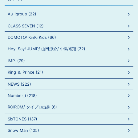
Aぇ!group (22)
CLASS SEVEN (12)
DOMOTO/ KinKi Kids (66)
Hey! Say! JUMP/ 山田涼介/ 中島裕翔 (32)
IMP. (79)
King ＆ Prince (21)
NEWS (222)
Number_i (218)
ROIROM/ タイプロ出身 (6)
SixTONES (137)
Snow Man (105)