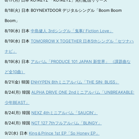
8/17(月) 日本 KO1KEYZ 「KO1KEYZ」先行配信リリース
8/18(火) 日本 BOYNEXTDOOR デジタルシングル「Boom Boom
Boom」
8/19(水) 日本
中島健人 3rdシングル「鬼事/ Fiction Love」
8/19(水) 日本
TOMORROW X TOGETHER 日本5thシングル「セツナハ
ナビ」
8/19(水) 日本
アルバム「PRODUCE 101 JAPAN 新世界」 （課題曲な
ど全10曲）
8/21(金) 韓国
ENHYPEN 8thミニアルバム「THE SIN: BLISS」
8/24(月) 韓国
ALPHA DRIVE ONE 2ndミニアルバム「UNBREAKABLE:
少年BEAST」
8/24(月) 韓国
NEXZ 4thミニアルバム「SAUCIN’」
8/24(月) 韓国
NCT 127 7thフルアルバム「BLINGY」
9/2(水) 日本
King＆Prince 1st EP「So Honey EP」