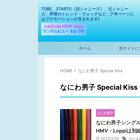
TOBE、STARTO（旧ジャニーズ）、元ジャニー
ズ、界隈のトレンド・ウォッチなど。[*本ページに
はプロモーションが含まれます]
ホーム
当サイトに
HOME
>
なにわ男子 Special Kiss
なにわ男子 Special Kiss
なにわ男子
なにわ男子シングル『S
HMV・Loppiは別
2023/2/20
なにわ