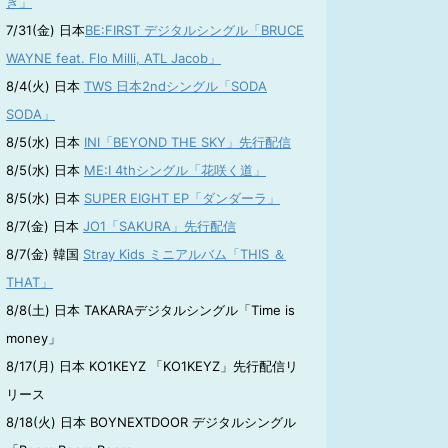
き」
7/31(金) 日本
BE:FIRST デジタルシングル「BRUCE
WAYNE feat. Flo Milli, ATL Jacob」
8/4(火) 日本
TWS 日本2ndシングル「SODA
SODA」
8/5(水) 日本
INI「BEYOND THE SKY」先行配信
8/5(水) 日本
ME:I 4thシングル「花咲く道」
8/5(水) 日本
SUPER EIGHT EP「ダンダーラ」
8/7(金) 日本
JO1「SAKURA」先行配信
8/7(金) 韓国
Stray Kids ミニアルバム「THIS ＆
THAT」
8/8(土) 日本 TAKARAデジタルシングル「Time is
money」
8/17(月) 日本 KO1KEYZ 「KO1KEYZ」先行配信リ
リース
8/18(火) 日本 BOYNEXTDOOR デジタルシングル