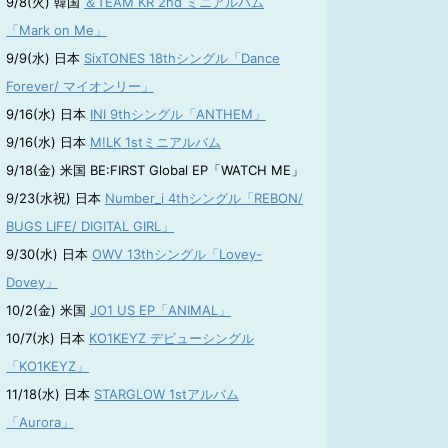
9/8(火) 韓国
＆TEAM KR 2nd ミニアルバム
「Mark on Me」
9/9(水) 日本
SixTONES 18thシングル「Dance
Forever/ マイオンリー」
9/16(水) 日本
INI 9thシングル「ANTHEM」
9/16(水) 日本
M!LK 1stミニアルバム
9/18(金) 米国 BE:FIRST Global EP「WATCH ME」
9/23(水祝) 日本
Number_i 4thシングル「REBON/
BUGS LIFE/ DIGITAL GIRL」
9/30(水) 日本
OWV 13thシングル「Lovey-
Dovey」
10/2(金) 米国
JO1 US EP「ANIMAL」
10/7(水) 日本
KO1KEYZ デビューシングル
「KO1KEYZ」
11/18(水) 日本
STARGLOW 1stアルバム
「Aurora」