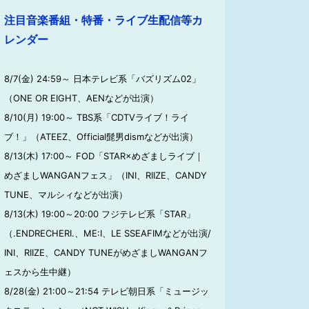
注目音楽番組・特番・ライブ生配信等カ
レンダー
8/7(金) 24:59～ 日本テレビ系「バズリズム02」
（ONE OR EIGHT、AENなどが出演）
8/10(月) 19:00～ TBS系「CDTVライブ！ライ
ブ！」（ATEEZ、Official髭男dismなどが出演）
8/13(木) 17:00～ FOD「STAR×めざましライブ｜
めざましWANGANフェス」（INI、RIIZE、CANDY
TUNE、マルシィなどが出演）
8/13(木) 19:00～20:00 フジテレビ系「STAR」
（.ENDRECHERI.、ME:I、LE SSEAFIMなどが出演/
INI、RIIZE、CANDY TUNEがめざましWANGANフ
ェスから生中継）
8/28(金) 21:00～21:54 テレビ朝日系「ミュージッ