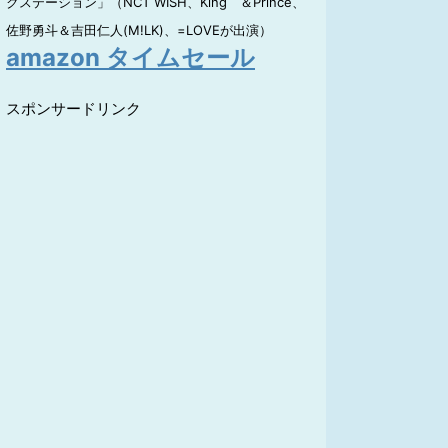
クステーション」（NCT WISH、King ＆Prince、
佐野勇斗＆吉田仁人(M!LK)、=LOVEが出演）
amazon タイムセール
スポンサードリンク