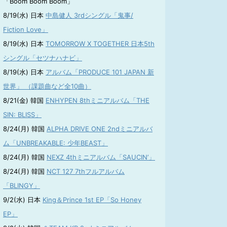
「Boom Boom Boom」
8/19(水) 日本
中島健人 3rdシングル「鬼事/
Fiction Love」
8/19(水) 日本
TOMORROW X TOGETHER 日本5th
シングル「セツナハナビ」
8/19(水) 日本
アルバム「PRODUCE 101 JAPAN 新
世界」 （課題曲など全10曲）
8/21(金) 韓国
ENHYPEN 8thミニアルバム「THE
SIN: BLISS」
8/24(月) 韓国
ALPHA DRIVE ONE 2ndミニアルバ
ム「UNBREAKABLE: 少年BEAST」
8/24(月) 韓国
NEXZ 4thミニアルバム「SAUCIN’」
8/24(月) 韓国
NCT 127 7thフルアルバム
「BLINGY」
9/2(水) 日本
King＆Prince 1st EP「So Honey
EP」