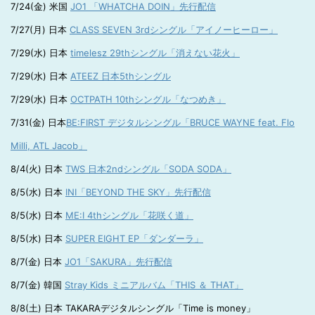
7/24(金) 米国
JO1 「WHATCHA DOIN」先行配信
7/27(月) 日本
CLASS SEVEN 3rdシングル「アイノーヒーロー」
7/29(水) 日本
timelesz 29thシングル「消えない花火」
7/29(水) 日本
ATEEZ 日本5thシングル
7/29(水) 日本
OCTPATH 10thシングル「なつめき」
7/31(金) 日本
BE:FIRST デジタルシングル「BRUCE WAYNE feat. Flo
Milli, ATL Jacob」
8/4(火) 日本
TWS 日本2ndシングル「SODA SODA」
8/5(水) 日本
INI「BEYOND THE SKY」先行配信
8/5(水) 日本
ME:I 4thシングル「花咲く道」
8/5(水) 日本
SUPER EIGHT EP「ダンダーラ」
8/7(金) 日本
JO1「SAKURA」先行配信
8/7(金) 韓国
Stray Kids ミニアルバム「THIS ＆ THAT」
8/8(土) 日本 TAKARAデジタルシングル「Time is money」