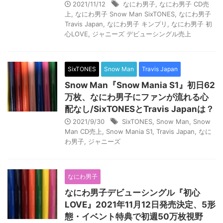
2021/11/12
なにわ男子
,
なにわ男子 CD売
上
,
なにわ男子 Snow Man SixTONES
,
なにわ男子
Travis Japan
,
なにわ男子 キンプリ
,
なにわ男子 初
心LOVE
,
ジャニーズ デビューシングル売上
SixTONES
Snow Man
Travis Japan
Snow Man『Snow Mania S1』初日62
万枚、なにわ男子にファンが流れる心
配なし/SixTONESとTravis Japanは？
2021/9/30
SixTONES
,
Snow Man
,
Snow
Man CD売上
,
Snow Mania S1
,
Travis Japan
,
なに
わ男子
,
ジャニーズ
なにわ男子
なにわ男子デビューシングル『初心
LOVE』2021年11月12日発売決定、5形
態・イベント特典で初週50万枚視野