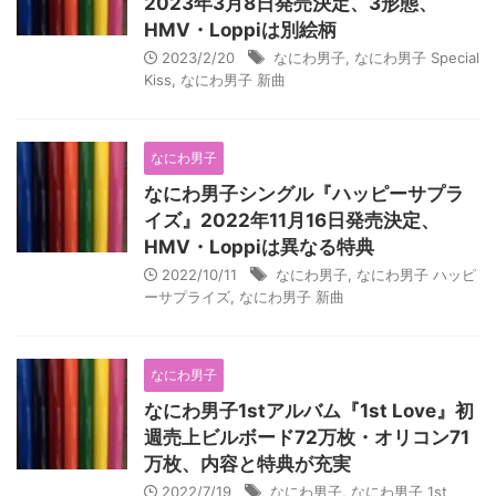
2023年3月8日発売決定、3形態、
HMV・Loppiは別絵柄
2023/2/20
なにわ男子
,
なにわ男子 Special
Kiss
,
なにわ男子 新曲
なにわ男子
なにわ男子シングル『ハッピーサプラ
イズ』2022年11月16日発売決定、
HMV・Loppiは異なる特典
2022/10/11
なにわ男子
,
なにわ男子 ハッピ
ーサプライズ
,
なにわ男子 新曲
なにわ男子
なにわ男子1stアルバム『1st Love』初
週売上ビルボード72万枚・オリコン71
万枚、内容と特典が充実
2022/7/19
なにわ男子
,
なにわ男子 1st