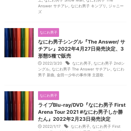
上
,
なにわ男子 Snow Man
,
なにわ男子 The
Answer サチアレ
,
なにわ男子 キンプリ
,
ジャニー
ズ
なにわ男子
なにわ男子シングル『The Answer/ サ
チアレ』2022年4月27日発売決定、3
形態5種で販売
2022/3/20
なにわ男子
,
なにわ男子 2ndシ
ングル
,
なにわ男子 The Answer サチアレ
,
なにわ
男子 新曲
,
金田一少年の事件簿 主題歌
なにわ男子
ライブBlu-ray/DVD『なにわ男子 First
Arena Tour 2021 #なにわ男子しか勝
たん』2022年2月23日発売決定
2022/1/17
なにわ男子
,
なにわ男子 First