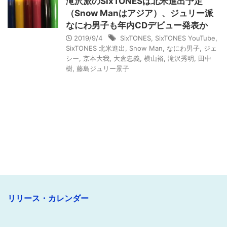
滝沢派のSixTONESは北米進出予定
（Snow Manはアジア）、ジュリー派
なにわ男子も年内CDデビュー発表か
2019/9/4
SixTONES
,
SixTONES YouTube
,
SixTONES 北米進出
,
Snow Man
,
なにわ男子
,
ジェ
シー
,
京本大我
,
大倉忠義
,
横山裕
,
滝沢秀明
,
田中
樹
,
藤島ジュリー景子
リリース・カレンダー