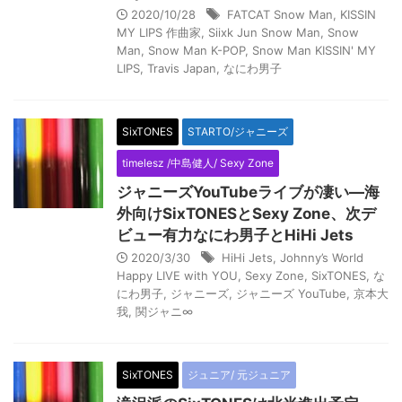
2020/10/28
FATCAT Snow Man
,
KISSIN
MY LIPS 作曲家
,
Siixk Jun Snow Man
,
Snow
Man
,
Snow Man K-POP
,
Snow Man KISSIN' MY
LIPS
,
Travis Japan
,
なにわ男子
SixTONES
STARTO/ジャニーズ
timelesz /中島健人/ Sexy Zone
ジャニーズYouTubeライブが凄い―海
外向けSixTONESとSexy Zone、次デ
ビュー有力なにわ男子とHiHi Jets
2020/3/30
HiHi Jets
,
Johnny’s World
Happy LIVE with YOU
,
Sexy Zone
,
SixTONES
,
な
にわ男子
,
ジャニーズ
,
ジャニーズ YouTube
,
京本大
我
,
関ジャニ∞
SixTONES
ジュニア/ 元ジュニア