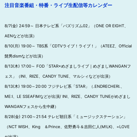
注目音楽番組・特番・ライブ生配信等カレンダー
8/7(金) 24:59～ 日本テレビ系「バズリズム02」（ONE OR EIGHT、
AENなどが出演）
8/10(月) 19:00～ TBS系「CDTVライブ！ライブ！」（ATEEZ、Official
髭男dismなどが出演）
8/13(木) 17:00～ FOD「STAR×めざましライブ｜めざましWANGANフ
ェス」（INI、RIIZE、CANDY TUNE、マルシィなどが出演）
8/13(木) 19:00～20:00 フジテレビ系「STAR」（.ENDRECHERI.、
ME:I、LE SSEAFIMなどが出演/ INI、RIIZE、CANDY TUNEがめざまし
WANGANフェスから生中継）
8/28(金) 21:00～21:54 テレビ朝日系「ミュージックステーション」
（NCT WISH、King ＆Prince、佐野勇斗＆吉田仁人(M!LK)、=LOVE
が出演）