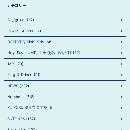
カテゴリー
Aぇ!group (22)
CLASS SEVEN (12)
DOMOTO/ KinKi Kids (66)
Hey! Say! JUMP/ 山田涼介/ 中島裕翔 (32)
IMP. (79)
King ＆ Prince (21)
NEWS (222)
Number_i (218)
ROIROM/ タイプロ出身 (6)
SixTONES (137)
Snow Man (105)