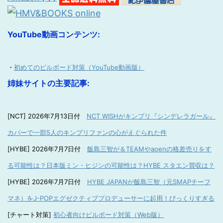
YouTube動画コンテンツ:
・
初めてのビルボード対策（YouTube動画版）
姉妹サイトの主要記事:
[NCT] 2026年7月13日付
NCT WISHがキンプリ『シンデレラガール』
カバーで一部5人のキンプリファンの心がえぐられた件
[HYBE] 2026年7月7日付
飯島三智が＆TEAMやaoenの格差売りをす
る可能性は？日本版ミン・ヒジンの可能性は？HYBE スタエン買収は？
[HYBE] 2026年7月7日付
HYBE JAPANが飯島三智（元SMAPチーフ
マネ）をJ-POPエグゼクティブプロデューサーに起用！びっくりすぎる
[チャート対策]
初心者向けビルボード対策（Web版）