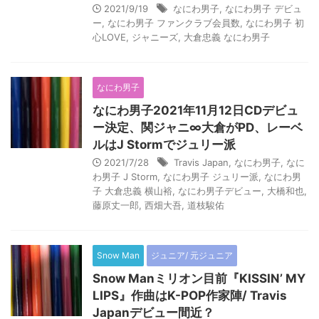
2021/9/19
なにわ男子
,
なにわ男子 デビュ
ー
,
なにわ男子 ファンクラブ会員数
,
なにわ男子 初
心LOVE
,
ジャニーズ
,
大倉忠義 なにわ男子
なにわ男子
なにわ男子2021年11月12日CDデビュ
ー決定、関ジャニ∞大倉がPD、レーベ
ルはJ Stormでジュリー派
2021/7/28
Travis Japan
,
なにわ男子
,
なに
わ男子 J Storm
,
なにわ男子 ジュリー派
,
なにわ男
子 大倉忠義 横山裕
,
なにわ男子デビュー
,
大橋和也
,
藤原丈一郎
,
西畑大吾
,
道枝駿佑
Snow Man
ジュニア/ 元ジュニア
Snow Manミリオン目前『KISSIN’ MY
LIPS』作曲はK-POP作家陣/ Travis
Japanデビュー間近？