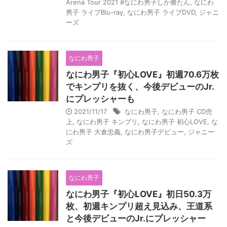
Arena Tour 2021 #なにわ男子しか勝たん
,
なにわ
男子 ライブBlu-ray
,
なにわ男子 ライブDVD
,
ジャニ
ーズ
なにわ男子
なにわ男子『初心LOVE』初週70.6万枚
でキンプリを抜く、今後デビューのJr.
にプレッシャーも
2021/11/17
なにわ男子
,
なにわ男子 CD売
上
,
なにわ男子 キンプリ
,
なにわ男子 初心LOVE
,
な
にわ男子 大倉忠義
,
なにわ男子デビュー
,
ジャニー
ズ
なにわ男子
なにわ男子『初心LOVE』初日50.3万
枚、初週キンプリ超え見込み、王道系
と今後デビューのJr.にプレッシャー