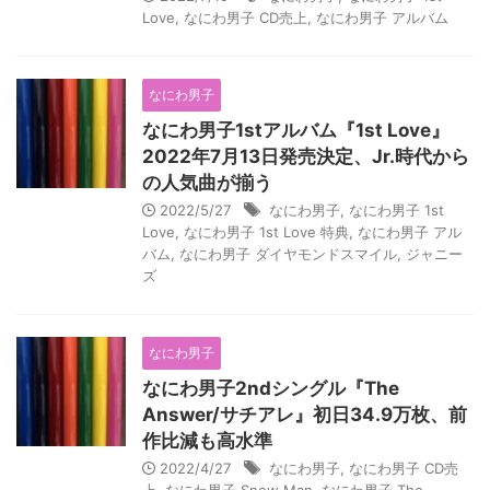
Love
,
なにわ男子 CD売上
,
なにわ男子 アルバム
なにわ男子
なにわ男子1stアルバム『1st Love』
2022年7月13日発売決定、Jr.時代から
の人気曲が揃う
2022/5/27
なにわ男子
,
なにわ男子 1st
Love
,
なにわ男子 1st Love 特典
,
なにわ男子 アル
バム
,
なにわ男子 ダイヤモンドスマイル
,
ジャニー
ズ
なにわ男子
なにわ男子2ndシングル『The
Answer/サチアレ』初日34.9万枚、前
作比減も高水準
2022/4/27
なにわ男子
,
なにわ男子 CD売