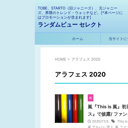
TOBE、STARTO（旧ジャニーズ）、元ジャニー
ズ、界隈のトレンド・ウォッチなど。[*本ページに
はプロモーションが含まれます]
ランダムビュー セレクト
ホーム
当サイトに
HOME
>
アラフェス 2020
アラフェス 2020
嵐
嵐『This is 
ス』で披露/ ファ
2020/11/3
This 
嵐 アルバム 売上
,
嵐 ファ