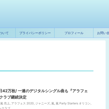
ついて
プライバシーポリシー
プロフィール
お問い
嵐』初日42万枚/ 一連のデジタルシングル曲も『アラフェ
ンクラブ継続決定
is 嵐 売上
,
アラフェス 2020
,
ジャニーズ
,
嵐
,
嵐 Party Starters オリコン
,
ンクラブ