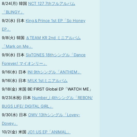
8/24(月) 韓国
NCT 127 7thフルアルバム
「BLINGY」
9/2(水) 日本
King＆Prince 1st EP「So Honey
EP」
9/8(火) 韓国
＆TEAM KR 2nd ミニアルバム
「Mark on Me」
9/9(水) 日本
SixTONES 18thシングル「Dance
Forever/ マイオンリー」
9/16(水) 日本
INI 9thシングル「ANTHEM」
9/16(水) 日本
M!LK 1stミニアルバム
9/18(金) 米国 BE:FIRST Global EP「WATCH ME」
9/23(水祝) 日本
Number_i 4thシングル「REBON/
BUGS LIFE/ DIGITAL GIRL」
9/30(水) 日本
OWV 13thシングル「Lovey-
Dovey」
10/2(金) 米国
JO1 US EP「ANIMAL」