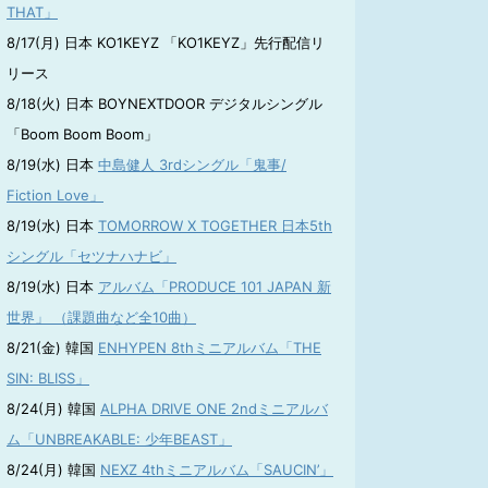
THAT」
8/17(月) 日本 KO1KEYZ 「KO1KEYZ」先行配信リ
リース
8/18(火) 日本 BOYNEXTDOOR デジタルシングル
「Boom Boom Boom」
8/19(水) 日本
中島健人 3rdシングル「鬼事/
Fiction Love」
8/19(水) 日本
TOMORROW X TOGETHER 日本5th
シングル「セツナハナビ」
8/19(水) 日本
アルバム「PRODUCE 101 JAPAN 新
世界」 （課題曲など全10曲）
8/21(金) 韓国
ENHYPEN 8thミニアルバム「THE
SIN: BLISS」
8/24(月) 韓国
ALPHA DRIVE ONE 2ndミニアルバ
ム「UNBREAKABLE: 少年BEAST」
8/24(月) 韓国
NEXZ 4thミニアルバム「SAUCIN’」