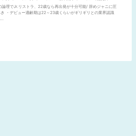
の論理でJr.リストラ、22歳なら再出発が十分可能/ 辞めジャニに圧
き ・デビュー適齢期は22～23歳くらいがギリギリとの業界認識
..