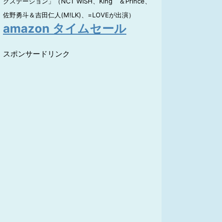
クステーション」（NCT WISH、King ＆Prince、
佐野勇斗＆吉田仁人(M!LK)、=LOVEが出演）
amazon タイムセール
スポンサードリンク