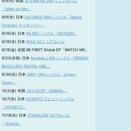
9/8(火) 韓国
＆TEAM KR 2nd ミニアルバム
「Mark on Me」
9/9(水) 日本
SixTONES 18thシングル「Dance
Forever/ マイオンリー」
9/16(水) 日本
INI 9thシングル「ANTHEM」
9/16(水) 日本
M!LK 1stミニアルバム
9/18(金) 米国 BE:FIRST Global EP「WATCH ME」
9/23(水祝) 日本
Number_i 4thシングル「REBON/
BUGS LIFE/ DIGITAL GIRL」
9/30(水) 日本
OWV 13thシングル「Lovey-
Dovey」
10/2(金) 米国
JO1 US EP「ANIMAL」
10/7(水) 日本
KO1KEYZ デビューシングル
「KO1KEYZ」
11/18(水) 日本
STARGLOW 1stアルバム
「Aurora」