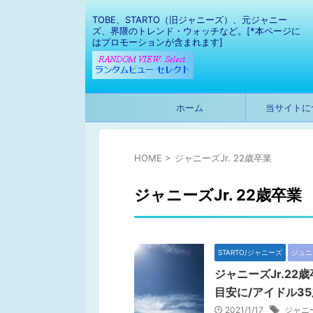
TOBE、STARTO（旧ジャニーズ）、元ジャニー
ズ、界隈のトレンド・ウォッチなど。[*本ページに
はプロモーションが含まれます]
ホーム
当サイトに
HOME
>
ジャニーズJr. 22歳卒業
ジャニーズJr. 22歳卒業
STARTO/ジャニーズ
ジュニ
ジャニーズJr.2
目安に/アイドル3
2021/1/17
ジャニ