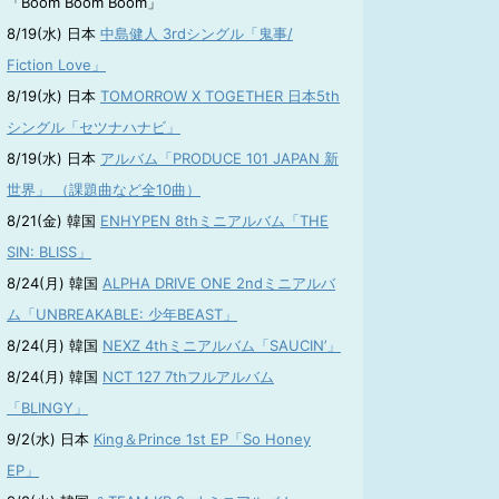
「Boom Boom Boom」
8/19(水) 日本
中島健人 3rdシングル「鬼事/
Fiction Love」
8/19(水) 日本
TOMORROW X TOGETHER 日本5th
シングル「セツナハナビ」
8/19(水) 日本
アルバム「PRODUCE 101 JAPAN 新
世界」 （課題曲など全10曲）
8/21(金) 韓国
ENHYPEN 8thミニアルバム「THE
SIN: BLISS」
8/24(月) 韓国
ALPHA DRIVE ONE 2ndミニアルバ
ム「UNBREAKABLE: 少年BEAST」
8/24(月) 韓国
NEXZ 4thミニアルバム「SAUCIN’」
8/24(月) 韓国
NCT 127 7thフルアルバム
「BLINGY」
9/2(水) 日本
King＆Prince 1st EP「So Honey
EP」