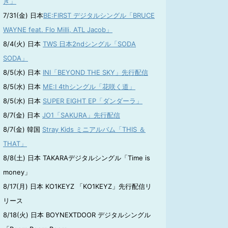
き」
7/31(金) 日本
BE:FIRST デジタルシングル「BRUCE
WAYNE feat. Flo Milli, ATL Jacob」
8/4(火) 日本
TWS 日本2ndシングル「SODA
SODA」
8/5(水) 日本
INI「BEYOND THE SKY」先行配信
8/5(水) 日本
ME:I 4thシングル「花咲く道」
8/5(水) 日本
SUPER EIGHT EP「ダンダーラ」
8/7(金) 日本
JO1「SAKURA」先行配信
8/7(金) 韓国
Stray Kids ミニアルバム「THIS ＆
THAT」
8/8(土) 日本 TAKARAデジタルシングル「Time is
money」
8/17(月) 日本 KO1KEYZ 「KO1KEYZ」先行配信リ
リース
8/18(火) 日本 BOYNEXTDOOR デジタルシングル