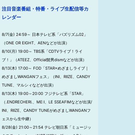
注目音楽番組・特番・ライブ生配信等カ
レンダー
8/7(金) 24:59～ 日本テレビ系「バズリズム02」
（ONE OR EIGHT、AENなどが出演）
8/10(月) 19:00～ TBS系「CDTVライブ！ライ
ブ！」（ATEEZ、Official髭男dismなどが出演）
8/13(木) 17:00～ FOD「STAR×めざましライブ｜
めざましWANGANフェス」（INI、RIIZE、CANDY
TUNE、マルシィなどが出演）
8/13(木) 19:00～20:00 フジテレビ系「STAR」
（.ENDRECHERI.、ME:I、LE SSEAFIMなどが出演/
INI、RIIZE、CANDY TUNEがめざましWANGANフ
ェスから生中継）
8/28(金) 21:00～21:54 テレビ朝日系「ミュージッ