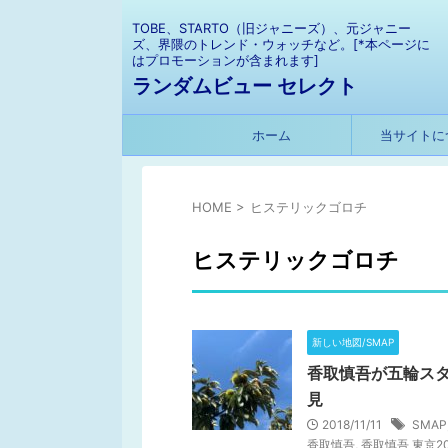
TOBE、STARTO（旧ジャニーズ）、元ジャニー
ズ、界隈のトレンド・ウォッチなど。[*本ページに
はプロモーションが含まれます]
ランダムビュー セレクト
ホーム
当サイトに
HOME
>
ヒステリックゴロチ
ヒステリックゴロチ
新しい地図/SMAP
香取慎吾が五輪スタ
見
2018/11/11
SMAP
香取慎吾
,
香取慎吾 東京20