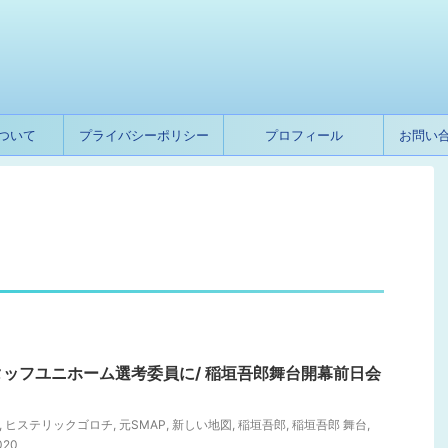
ついて
プライバシーポリシー
プロフィール
お問い
ッフユニホーム選考委員に/ 稲垣吾郎舞台開幕前日会
,
ヒステリックゴロチ
,
元SMAP
,
新しい地図
,
稲垣吾郎
,
稲垣吾郎 舞台
,
20