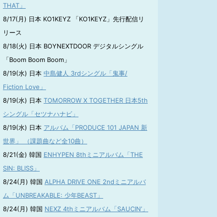
THAT」
8/17(月) 日本 KO1KEYZ 「KO1KEYZ」先行配信リ
リース
8/18(火) 日本 BOYNEXTDOOR デジタルシングル
「Boom Boom Boom」
8/19(水) 日本
中島健人 3rdシングル「鬼事/
Fiction Love」
8/19(水) 日本
TOMORROW X TOGETHER 日本5th
シングル「セツナハナビ」
8/19(水) 日本
アルバム「PRODUCE 101 JAPAN 新
世界」 （課題曲など全10曲）
8/21(金) 韓国
ENHYPEN 8thミニアルバム「THE
SIN: BLISS」
8/24(月) 韓国
ALPHA DRIVE ONE 2ndミニアルバ
ム「UNBREAKABLE: 少年BEAST」
8/24(月) 韓国
NEXZ 4thミニアルバム「SAUCIN’」