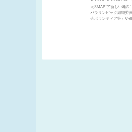
元SMAPで"新しい地図
パラリンピック組織委員
会ボランティア等）や都市