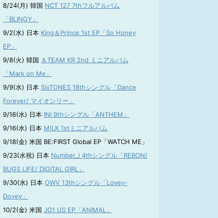
8/24(月) 韓国
NCT 127 7thフルアルバム
「BLINGY」
9/2(水) 日本
King＆Prince 1st EP「So Honey
EP」
9/8(火) 韓国
＆TEAM KR 2nd ミニアルバム
「Mark on Me」
9/9(水) 日本
SixTONES 18thシングル「Dance
Forever/ マイオンリー」
9/16(水) 日本
INI 9thシングル「ANTHEM」
9/16(水) 日本
M!LK 1stミニアルバム
9/18(金) 米国 BE:FIRST Global EP「WATCH ME」
9/23(水祝) 日本
Number_i 4thシングル「REBON/
BUGS LIFE/ DIGITAL GIRL」
9/30(水) 日本
OWV 13thシングル「Lovey-
Dovey」
10/2(金) 米国
JO1 US EP「ANIMAL」