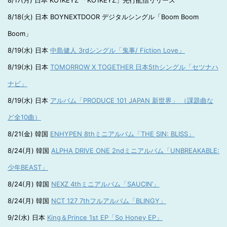
8/17(月) 日本 KO1KEYZ 「KO1KEYZ」先行配信リリース
8/18(火) 日本 BOYNEXTDOOR デジタルシングル「Boom Boom
Boom」
8/19(水) 日本
中島健人 3rdシングル「鬼事/ Fiction Love」
8/19(水) 日本
TOMORROW X TOGETHER 日本5thシングル「セツナハ
ナビ」
8/19(水) 日本
アルバム「PRODUCE 101 JAPAN 新世界」 （課題曲な
ど全10曲）
8/21(金) 韓国
ENHYPEN 8thミニアルバム「THE SIN: BLISS」
8/24(月) 韓国
ALPHA DRIVE ONE 2ndミニアルバム「UNBREAKABLE:
少年BEAST」
8/24(月) 韓国
NEXZ 4thミニアルバム「SAUCIN’」
8/24(月) 韓国
NCT 127 7thフルアルバム「BLINGY」
9/2(水) 日本
King＆Prince 1st EP「So Honey EP」