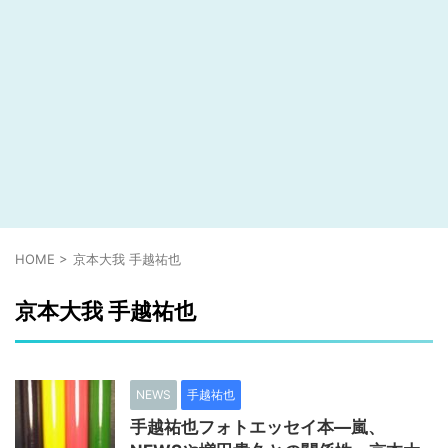
HOME
>
京本大我 手越祐也
京本大我 手越祐也
NEWS
手越祐也
手越祐也フォトエッセイ本―嵐、