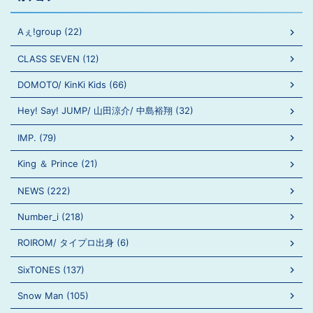
Aぇ!group (22)
CLASS SEVEN (12)
DOMOTO/ KinKi Kids (66)
Hey! Say! JUMP/ 山田涼介/ 中島裕翔 (32)
IMP. (79)
King ＆ Prince (21)
NEWS (222)
Number_i (218)
ROIROM/ タイプロ出身 (6)
SixTONES (137)
Snow Man (105)