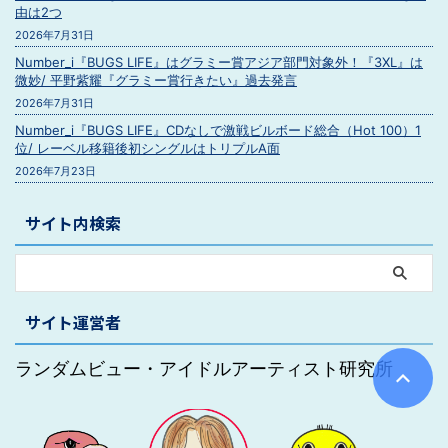
由は2つ
2026年7月31日
Number_i『BUGS LIFE』はグラミー賞アジア部門対象外！『3XL』は
微妙/ 平野紫耀『グラミー賞行きたい』過去発言
2026年7月31日
Number_i『BUGS LIFE』CDなしで激戦ビルボード総合（Hot 100）1
位/ レーベル移籍後初シングルはトリプルA面
2026年7月23日
サイト内検索
サイト運営者
ランダムビュー・アイドルアーティスト研究所