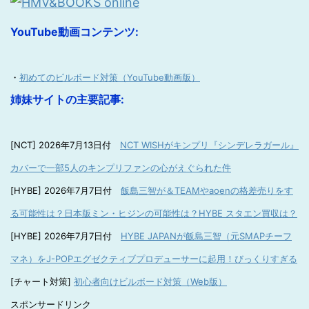
YouTube動画コンテンツ:
・
初めてのビルボード対策（YouTube動画版）
姉妹サイトの主要記事:
[NCT] 2026年7月13日付
NCT WISHがキンプリ『シンデレラガール』
カバーで一部5人のキンプリファンの心がえぐられた件
[HYBE] 2026年7月7日付
飯島三智が＆TEAMやaoenの格差売りをす
る可能性は？日本版ミン・ヒジンの可能性は？HYBE スタエン買収は？
[HYBE] 2026年7月7日付
HYBE JAPANが飯島三智（元SMAPチーフ
マネ）をJ-POPエグゼクティブプロデューサーに起用！びっくりすぎる
[チャート対策]
初心者向けビルボード対策（Web版）
スポンサードリンク