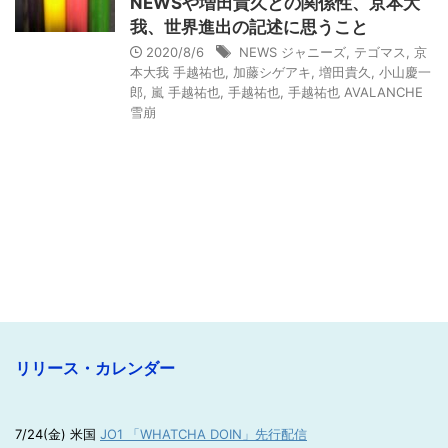
NEWSや増田貴久との関係性、京本大
我、世界進出の記述に思うこと
2020/8/6
NEWS ジャニーズ
,
テゴマス
,
京
本大我 手越祐也
,
加藤シゲアキ
,
増田貴久
,
小山慶一
郎
,
嵐 手越祐也
,
手越祐也
,
手越祐也 AVALANCHE
雪崩
リリース・カレンダー
7/24(金) 米国
JO1 「WHATCHA DOIN」先行配信