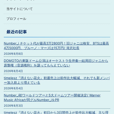
当サイトについて
プロフィール
最近の記事
Number_i チケット代が最高3万2800円！旧ジャニは格安、BTSは最高
4万5000円、ブルーノ・マーズは15万円/ 滝沢社長
2026年8月8日
DOMOTOの東阪ドーム公演はオーケストラ生伴奏―結局旧ジャニから
原盤権（音源権利）を譲ってもらえていない
2026年8月4日
timelesz『消えない花火』初週売上は前作比大幅減、それでも新メンバ
ー加入前より増えている
2026年8月4日
Number_i初ワールドツアーと5大ドームツアー開催決定/ Warner
Music Africaが同グルNumber_iをPR
2026年8月3日
timelesz『消えない花火』初日から3日間売上が前作比大幅減、主な理