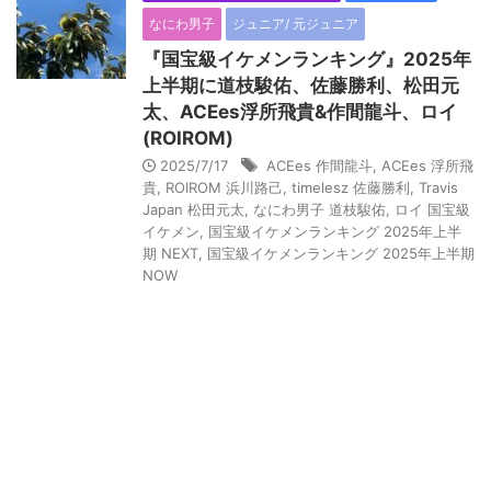
なにわ男子
ジュニア/ 元ジュニア
『国宝級イケメンランキング』2025年
上半期に道枝駿佑、佐藤勝利、松田元
太、ACEes浮所飛貴&作間龍斗、ロイ
(ROIROM)
2025/7/17
ACEes 作間龍斗
,
ACEes 浮所飛
貴
,
ROIROM 浜川路己
,
timelesz 佐藤勝利
,
Travis
Japan 松田元太
,
なにわ男子 道枝駿佑
,
ロイ 国宝級
イケメン
,
国宝級イケメンランキング 2025年上半
期 NEXT
,
国宝級イケメンランキング 2025年上半期
NOW