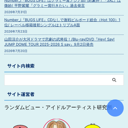
Number_i『BUGS LIFE』はグラミー賞アジア部門対象外！『3XL』は
微妙/ 平野紫耀『グラミー賞行きたい』過去発言
2026年7月31日
Number_i『BUGS LIFE』CDなしで激戦ビルボード総合（Hot 100）1
位/ レーベル移籍後初シングルはトリプルA面
2026年7月23日
山田涼介が大河ドラマで悲劇の武将役！/Blu-ray/DVD『Hey! Say!
JUMP DOME TOUR 2025-2026 S say』9月2日発売
2026年7月20日
サイト内検索
サイト運営者
ランダムビュー・アイドルアーティスト研究所