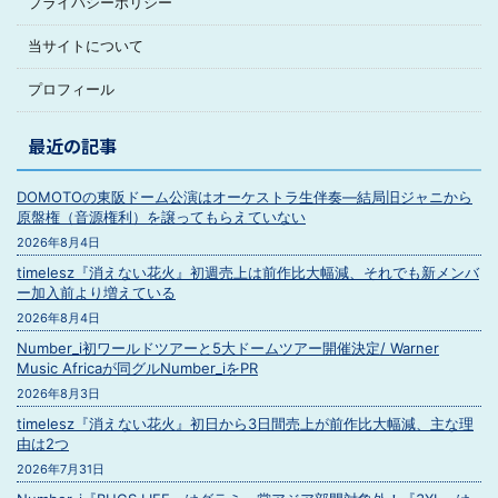
プライバシーポリシー
当サイトについて
プロフィール
最近の記事
DOMOTOの東阪ドーム公演はオーケストラ生伴奏―結局旧ジャニから
原盤権（音源権利）を譲ってもらえていない
2026年8月4日
timelesz『消えない花火』初週売上は前作比大幅減、それでも新メンバ
ー加入前より増えている
2026年8月4日
Number_i初ワールドツアーと5大ドームツアー開催決定/ Warner
Music Africaが同グルNumber_iをPR
2026年8月3日
timelesz『消えない花火』初日から3日間売上が前作比大幅減、主な理
由は2つ
2026年7月31日