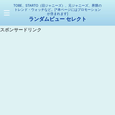
TOBE、STARTO（旧ジャニーズ）、元ジャニーズ、界隈の
トレンド・ウォッチなど。[*本ページにはプロモーション
が含まれます]
ランダムビュー セレクト
スポンサードリンク