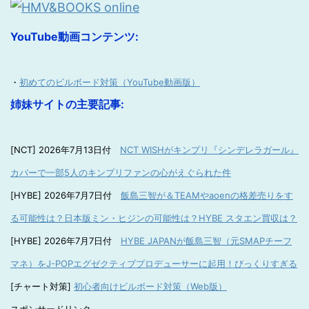
YouTube動画コンテンツ:
・
初めてのビルボード対策（YouTube動画版）
姉妹サイトの主要記事:
[NCT] 2026年7月13日付
NCT WISHがキンプリ『シンデレラガール』
カバーで一部5人のキンプリファンの心がえぐられた件
[HYBE] 2026年7月7日付
飯島三智が＆TEAMやaoenの格差売りをす
る可能性は？日本版ミン・ヒジンの可能性は？HYBE スタエン買収は？
[HYBE] 2026年7月7日付
HYBE JAPANが飯島三智（元SMAPチーフ
マネ）をJ-POPエグゼクティブプロデューサーに起用！びっくりすぎる
[チャート対策]
初心者向けビルボード対策（Web版）