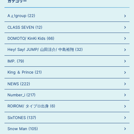
カテゴリー
Aぇ!group (22)
CLASS SEVEN (12)
DOMOTO/ KinKi Kids (66)
Hey! Say! JUMP/ 山田涼介/ 中島裕翔 (32)
IMP. (79)
King ＆ Prince (21)
NEWS (222)
Number_i (217)
ROIROM/ タイプロ出身 (6)
SixTONES (137)
Snow Man (105)