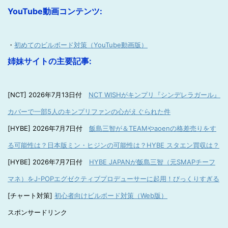
YouTube動画コンテンツ:
・
初めてのビルボード対策（YouTube動画版）
姉妹サイトの主要記事:
[NCT] 2026年7月13日付
NCT WISHがキンプリ『シンデレラガール』
カバーで一部5人のキンプリファンの心がえぐられた件
[HYBE] 2026年7月7日付
飯島三智が＆TEAMやaoenの格差売りをす
る可能性は？日本版ミン・ヒジンの可能性は？HYBE スタエン買収は？
[HYBE] 2026年7月7日付
HYBE JAPANが飯島三智（元SMAPチーフ
マネ）をJ-POPエグゼクティブプロデューサーに起用！びっくりすぎる
[チャート対策]
初心者向けビルボード対策（Web版）
スポンサードリンク