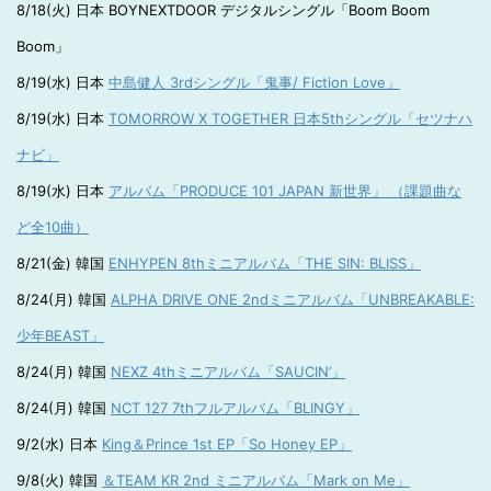
8/18(火) 日本 BOYNEXTDOOR デジタルシングル「Boom Boom
Boom」
8/19(水) 日本
中島健人 3rdシングル「鬼事/ Fiction Love」
8/19(水) 日本
TOMORROW X TOGETHER 日本5thシングル「セツナハ
ナビ」
8/19(水) 日本
アルバム「PRODUCE 101 JAPAN 新世界」 （課題曲な
ど全10曲）
8/21(金) 韓国
ENHYPEN 8thミニアルバム「THE SIN: BLISS」
8/24(月) 韓国
ALPHA DRIVE ONE 2ndミニアルバム「UNBREAKABLE:
少年BEAST」
8/24(月) 韓国
NEXZ 4thミニアルバム「SAUCIN’」
8/24(月) 韓国
NCT 127 7thフルアルバム「BLINGY」
9/2(水) 日本
King＆Prince 1st EP「So Honey EP」
9/8(火) 韓国
＆TEAM KR 2nd ミニアルバム「Mark on Me」