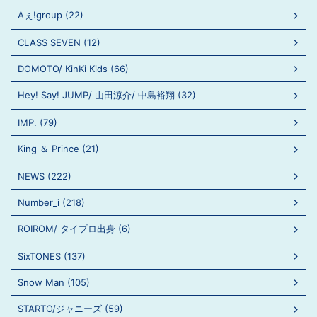
Aぇ!group (22)
CLASS SEVEN (12)
DOMOTO/ KinKi Kids (66)
Hey! Say! JUMP/ 山田涼介/ 中島裕翔 (32)
IMP. (79)
King ＆ Prince (21)
NEWS (222)
Number_i (218)
ROIROM/ タイプロ出身 (6)
SixTONES (137)
Snow Man (105)
STARTO/ジャニーズ (59)