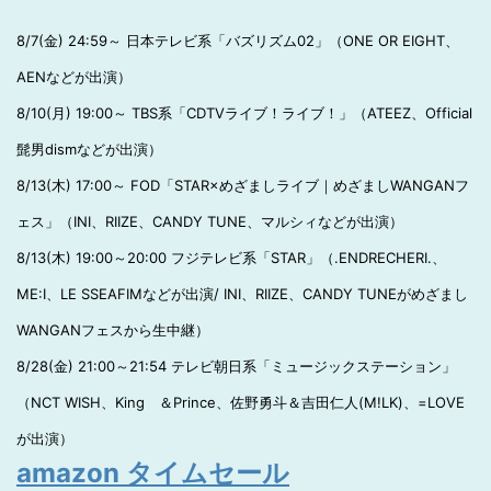
8/7(金) 24:59～ 日本テレビ系「バズリズム02」（ONE OR EIGHT、
AENなどが出演）
8/10(月) 19:00～ TBS系「CDTVライブ！ライブ！」（ATEEZ、Official
髭男dismなどが出演）
8/13(木) 17:00～ FOD「STAR×めざましライブ｜めざましWANGANフ
ェス」（INI、RIIZE、CANDY TUNE、マルシィなどが出演）
8/13(木) 19:00～20:00 フジテレビ系「STAR」（.ENDRECHERI.、
ME:I、LE SSEAFIMなどが出演/ INI、RIIZE、CANDY TUNEがめざまし
WANGANフェスから生中継）
8/28(金) 21:00～21:54 テレビ朝日系「ミュージックステーション」
（NCT WISH、King ＆Prince、佐野勇斗＆吉田仁人(M!LK)、=LOVE
が出演）
amazon タイムセール