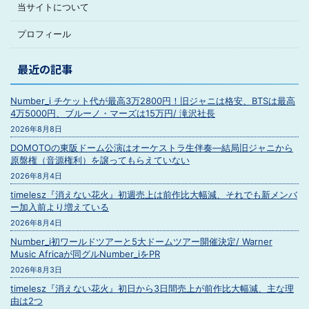
当サイトについて
プロフィール
最近の記事
Number_i チケット代が最高3万2800円！旧ジャニは格安、BTSは最高
4万5000円、ブルーノ・マーズは15万円/ 滝沢社長
2026年8月8日
DOMOTOの東阪ドーム公演はオーケストラ生伴奏―結局旧ジャニから
原盤権（音源権利）を譲ってもらえていない
2026年8月4日
timelesz『消えない花火』初週売上は前作比大幅減、それでも新メンバ
ー加入前より増えている
2026年8月4日
Number_i初ワールドツアーと5大ドームツアー開催決定/ Warner
Music Africaが同グルNumber_iをPR
2026年8月3日
timelesz『消えない花火』初日から3日間売上が前作比大幅減、主な理
由は2つ