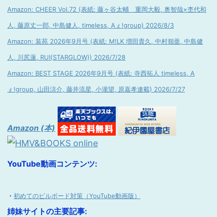
Amazon: CHEER Vol.72 (表紙: 藤ヶ谷太輔 重岡大毅, 奥智哉×杢代和
人, 藤原丈一郎, 中島健人, timeless, Aぇ!group) 2026/8/3
Amazon: 装苑 2026年9月号 (表紙: M!LK 増田貴久, 中村嶺亜, 中島健
人, 川尻蓮, RUI(STARGLOW)) 2026/7/28
Amazon: BEST STAGE 2026年9月号 (表紙: 寺西拓人 timeless, A
ぇ!group, 山田涼介, 藤井流星, 小瀧望, 原嘉孝連載) 2026/7/27
Amazon (本)
YouTube動画コンテンツ:
・
初めてのビルボード対策（YouTube動画版）
姉妹サイトの主要記事: