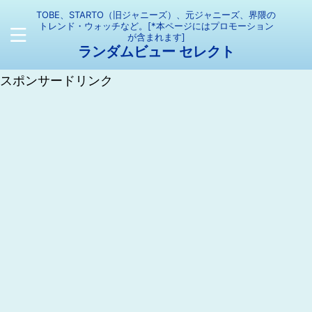
TOBE、STARTO（旧ジャニーズ）、元ジャニーズ、界隈の
トレンド・ウォッチなど。[*本ページにはプロモーション
が含まれます]
ランダムビュー セレクト
スポンサードリンク