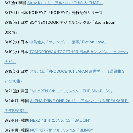
8/7(金) 韓国
Stray Kids ミニアルバム「THIS ＆ THAT」
8/17(月) 日本 KO1KEYZ 「KO1KEYZ」先行配信リリース
8/18(火) 日本 BOYNEXTDOOR デジタルシングル「Boom Boom
Boom」
8/19(水) 日本
中島健人 3rdシングル「鬼事/ Fiction Love」
8/19(水) 日本
TOMORROW X TOGETHER 日本5thシングル「セツナハ
ナビ」
8/19(水) 日本
アルバム「PRODUCE 101 JAPAN 新世界」 （課題曲な
ど全10曲）
8/21(金) 韓国
ENHYPEN 8thミニアルバム「THE SIN: BLISS」
8/24(月) 韓国
ALPHA DRIVE ONE 2ndミニアルバム「UNBREAKABLE:
少年BEAST」
8/24(月) 韓国
NEXZ 4thミニアルバム「SAUCIN’」
8/24(月) 韓国
NCT 127 7thフルアルバム「BLINGY」