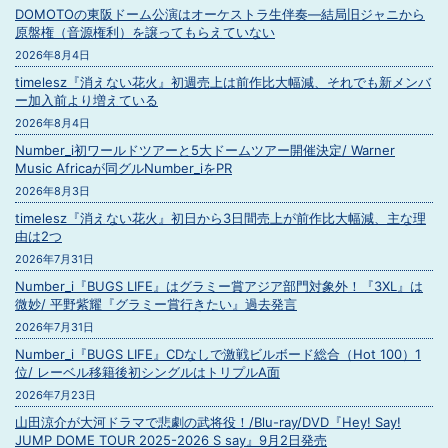
DOMOTOの東阪ドーム公演はオーケストラ生伴奏―結局旧ジャニから
原盤権（音源権利）を譲ってもらえていない
2026年8月4日
timelesz『消えない花火』初週売上は前作比大幅減、それでも新メンバ
ー加入前より増えている
2026年8月4日
Number_i初ワールドツアーと5大ドームツアー開催決定/ Warner
Music Africaが同グルNumber_iをPR
2026年8月3日
timelesz『消えない花火』初日から3日間売上が前作比大幅減、主な理
由は2つ
2026年7月31日
Number_i『BUGS LIFE』はグラミー賞アジア部門対象外！『3XL』は
微妙/ 平野紫耀『グラミー賞行きたい』過去発言
2026年7月31日
Number_i『BUGS LIFE』CDなしで激戦ビルボード総合（Hot 100）1
位/ レーベル移籍後初シングルはトリプルA面
2026年7月23日
山田涼介が大河ドラマで悲劇の武将役！/Blu-ray/DVD『Hey! Say!
JUMP DOME TOUR 2025-2026 S say』9月2日発売