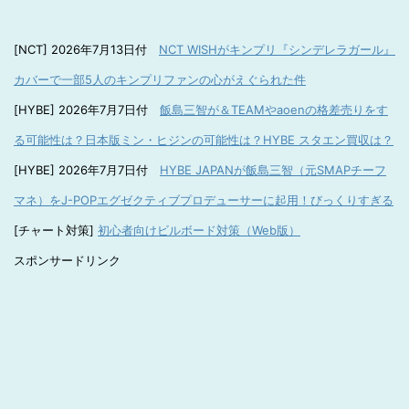
[NCT] 2026年7月13日付
NCT WISHがキンプリ『シンデレラガール』
カバーで一部5人のキンプリファンの心がえぐられた件
[HYBE] 2026年7月7日付
飯島三智が＆TEAMやaoenの格差売りをす
る可能性は？日本版ミン・ヒジンの可能性は？HYBE スタエン買収は？
[HYBE] 2026年7月7日付
HYBE JAPANが飯島三智（元SMAPチーフ
マネ）をJ-POPエグゼクティブプロデューサーに起用！びっくりすぎる
[チャート対策]
初心者向けビルボード対策（Web版）
スポンサードリンク