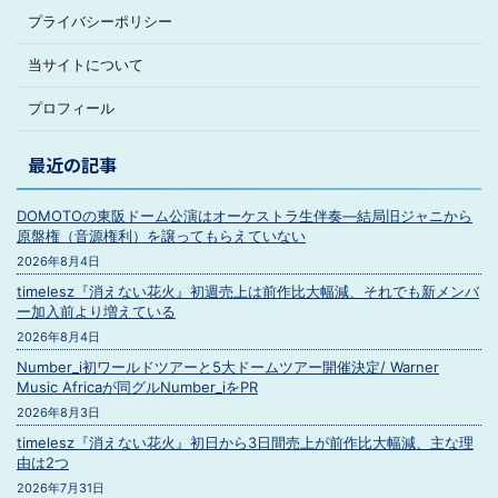
プライバシーポリシー
当サイトについて
プロフィール
最近の記事
DOMOTOの東阪ドーム公演はオーケストラ生伴奏―結局旧ジャニから
原盤権（音源権利）を譲ってもらえていない
2026年8月4日
timelesz『消えない花火』初週売上は前作比大幅減、それでも新メンバ
ー加入前より増えている
2026年8月4日
Number_i初ワールドツアーと5大ドームツアー開催決定/ Warner
Music Africaが同グルNumber_iをPR
2026年8月3日
timelesz『消えない花火』初日から3日間売上が前作比大幅減、主な理
由は2つ
2026年7月31日