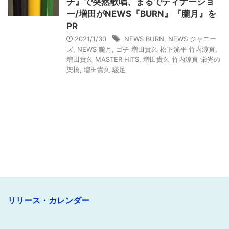
チ』で突然歌唱、まるでディナーショ
ー/増田がNEWS『BURN』『朧月』を
PR
2021/1/30
NEWS BURN
,
NEWS ジャニー
ズ
,
NEWS 朧月
,
ゴチ 増田貴久 松下洸平 竹内涼真
,
増田貴久 MASTER HITS
,
増田貴久 竹内涼真 栄光の
架橋
,
増田貴久 駿足
リリース・カレンダー