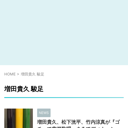
HOME
>
増田貴久 駿足
増田貴久 駿足
NEWS
増田貴久、松下洸平、竹内涼真が『ゴ