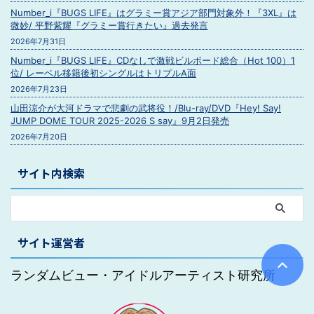
Number_i『BUGS LIFE』はグラミー賞アジア部門対象外！『3XL』は
微妙/ 平野紫耀『グラミー賞行きたい』過去発言
2026年7月31日
Number_i『BUGS LIFE』CDなしで激戦ビルボード総合（Hot 100）1
位/ レーベル移籍後初シングルはトリプルA面
2026年7月23日
山田涼介が大河ドラマで悲劇の武将役！/Blu-ray/DVD『Hey! Say!
JUMP DOME TOUR 2025-2026 S say』9月2日発売
2026年7月20日
サイト内検索
サイト運営者
ランダムビュー・アイドルアーティスト研究所