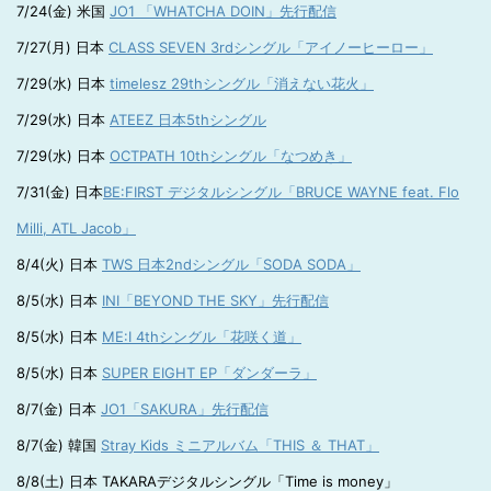
7/24(金) 米国
JO1 「WHATCHA DOIN」先行配信
7/27(月) 日本
CLASS SEVEN 3rdシングル「アイノーヒーロー」
7/29(水) 日本
timelesz 29thシングル「消えない花火」
7/29(水) 日本
ATEEZ 日本5thシングル
7/29(水) 日本
OCTPATH 10thシングル「なつめき」
7/31(金) 日本
BE:FIRST デジタルシングル「BRUCE WAYNE feat. Flo
Milli, ATL Jacob」
8/4(火) 日本
TWS 日本2ndシングル「SODA SODA」
8/5(水) 日本
INI「BEYOND THE SKY」先行配信
8/5(水) 日本
ME:I 4thシングル「花咲く道」
8/5(水) 日本
SUPER EIGHT EP「ダンダーラ」
8/7(金) 日本
JO1「SAKURA」先行配信
8/7(金) 韓国
Stray Kids ミニアルバム「THIS ＆ THAT」
8/8(土) 日本 TAKARAデジタルシングル「Time is money」