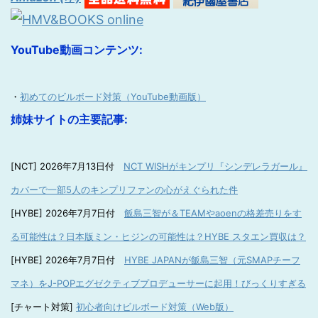
YouTube動画コンテンツ:
・
初めてのビルボード対策（YouTube動画版）
姉妹サイトの主要記事:
[NCT] 2026年7月13日付
NCT WISHがキンプリ『シンデレラガール』
カバーで一部5人のキンプリファンの心がえぐられた件
[HYBE] 2026年7月7日付
飯島三智が＆TEAMやaoenの格差売りをす
る可能性は？日本版ミン・ヒジンの可能性は？HYBE スタエン買収は？
[HYBE] 2026年7月7日付
HYBE JAPANが飯島三智（元SMAPチーフ
マネ）をJ-POPエグゼクティブプロデューサーに起用！びっくりすぎる
[チャート対策]
初心者向けビルボード対策（Web版）