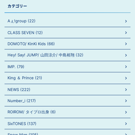
カテゴリー
Aぇ!group (22)
CLASS SEVEN (12)
DOMOTO/ KinKi Kids (66)
Hey! Say! JUMP/ 山田涼介/ 中島裕翔 (32)
IMP. (79)
King ＆ Prince (21)
NEWS (222)
Number_i (217)
ROIROM/ タイプロ出身 (6)
SixTONES (137)
Snow Man (105)