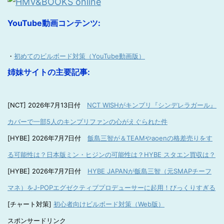
YouTube動画コンテンツ:
・
初めてのビルボード対策（YouTube動画版）
姉妹サイトの主要記事:
[NCT] 2026年7月13日付
NCT WISHがキンプリ『シンデレラガール』
カバーで一部5人のキンプリファンの心がえぐられた件
[HYBE] 2026年7月7日付
飯島三智が＆TEAMやaoenの格差売りをす
る可能性は？日本版ミン・ヒジンの可能性は？HYBE スタエン買収は？
[HYBE] 2026年7月7日付
HYBE JAPANが飯島三智（元SMAPチーフ
マネ）をJ-POPエグゼクティブプロデューサーに起用！びっくりすぎる
[チャート対策]
初心者向けビルボード対策（Web版）
スポンサードリンク