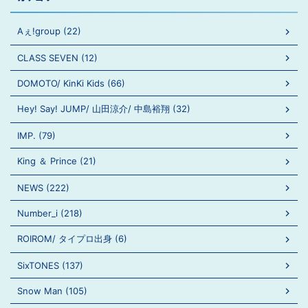
Aぇ!group (22)
CLASS SEVEN (12)
DOMOTO/ KinKi Kids (66)
Hey! Say! JUMP/ 山田涼介/ 中島裕翔 (32)
IMP. (79)
King ＆ Prince (21)
NEWS (222)
Number_i (218)
ROIROM/ タイプロ出身 (6)
SixTONES (137)
Snow Man (105)