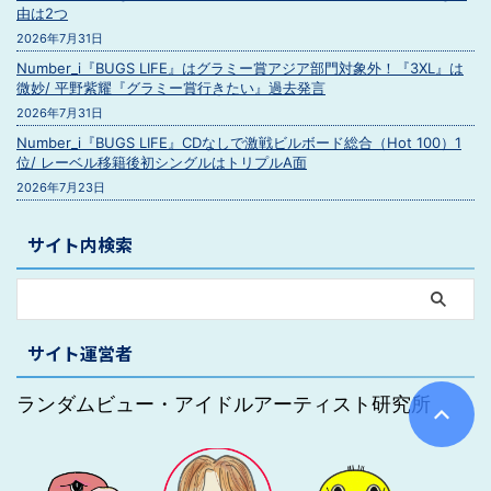
由は2つ
2026年7月31日
Number_i『BUGS LIFE』はグラミー賞アジア部門対象外！『3XL』は
微妙/ 平野紫耀『グラミー賞行きたい』過去発言
2026年7月31日
Number_i『BUGS LIFE』CDなしで激戦ビルボード総合（Hot 100）1
位/ レーベル移籍後初シングルはトリプルA面
2026年7月23日
サイト内検索
サイト運営者
ランダムビュー・アイドルアーティスト研究所