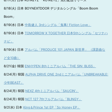
8/17(月) 日本 KO1KEYZ 「KO1KEYZ」先行配信リリース
8/18(火) 日本 BOYNEXTDOOR デジタルシングル「Boom Boom
Boom」
8/19(水) 日本
中島健人 3rdシングル「鬼事/ Fiction Love」
8/19(水) 日本
TOMORROW X TOGETHER 日本5thシングル「セツナハ
ナビ」
8/19(水) 日本
アルバム「PRODUCE 101 JAPAN 新世界」 （課題曲な
ど全10曲）
8/21(金) 韓国
ENHYPEN 8thミニアルバム「THE SIN: BLISS」
8/24(月) 韓国
ALPHA DRIVE ONE 2ndミニアルバム「UNBREAKABLE:
少年BEAST」
8/24(月) 韓国
NEXZ 4thミニアルバム「SAUCIN’」
8/24(月) 韓国
NCT 127 7thフルアルバム「BLINGY」
9/2(水) 日本
King＆Prince 1st EP「So Honey EP」