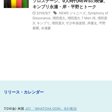
ソロステージ、9人時代NEWSの映像、
キンプリ永瀬・岸・平野とトーク
2019/9/7
NEWS ジャニーズ
,
Symphony of
Dissonance
,
増田貴久
,
増田貴久 7 Men 侍
,
増田貴
久 キンプリ
,
増田貴久 ザ少年俱楽部
,
岸優太
,
平野
紫耀
,
永瀬廉
リリース・カレンダー
7/24(金) 米国
JO1 「WHATCHA DOIN」先行配信