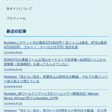
当サイトについて
プロフィール
最近の記事
Number_i チケット代が最高3万2800円！旧ジャニは格安、BTSは最高
4万5000円、ブルーノ・マーズは15万円/ 滝沢社長
2026年8月8日
DOMOTOの東阪ドーム公演はオーケストラ生伴奏―結局旧ジャニから
原盤権（音源権利）を譲ってもらえていない
2026年8月4日
timelesz『消えない花火』初週売上は前作比大幅減、それでも新メンバ
ー加入前より増えている
2026年8月4日
Number_i初ワールドツアーと5大ドームツアー開催決定/ Warner
Music Africaが同グルNumber_iをPR
2026年8月3日
timelesz『消えない花火』初日から3日間売上が前作比大幅減、主な理