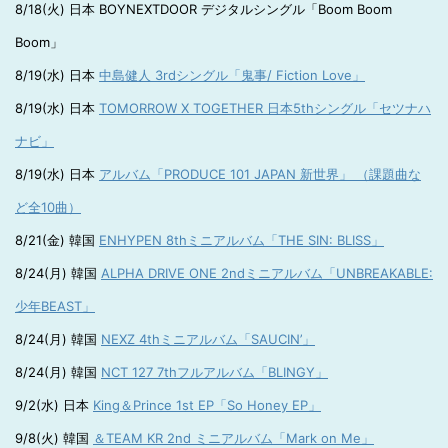
8/18(火) 日本 BOYNEXTDOOR デジタルシングル「Boom Boom
Boom」
8/19(水) 日本
中島健人 3rdシングル「鬼事/ Fiction Love」
8/19(水) 日本
TOMORROW X TOGETHER 日本5thシングル「セツナハ
ナビ」
8/19(水) 日本
アルバム「PRODUCE 101 JAPAN 新世界」 （課題曲な
ど全10曲）
8/21(金) 韓国
ENHYPEN 8thミニアルバム「THE SIN: BLISS」
8/24(月) 韓国
ALPHA DRIVE ONE 2ndミニアルバム「UNBREAKABLE:
少年BEAST」
8/24(月) 韓国
NEXZ 4thミニアルバム「SAUCIN’」
8/24(月) 韓国
NCT 127 7thフルアルバム「BLINGY」
9/2(水) 日本
King＆Prince 1st EP「So Honey EP」
9/8(火) 韓国
＆TEAM KR 2nd ミニアルバム「Mark on Me」