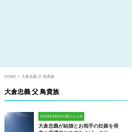
HOME
>
大倉忠義 父 鳥貴族
大倉忠義 父 鳥貴族
SUPER EIGHT/ 関ジャニ∞
大倉忠義が結婚とお相手の妊娠を発