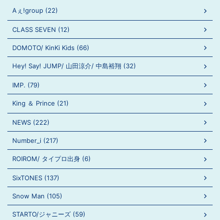
Aぇ!group (22)
CLASS SEVEN (12)
DOMOTO/ KinKi Kids (66)
Hey! Say! JUMP/ 山田涼介/ 中島裕翔 (32)
IMP. (79)
King ＆ Prince (21)
NEWS (222)
Number_i (217)
ROIROM/ タイプロ出身 (6)
SixTONES (137)
Snow Man (105)
STARTO/ジャニーズ (59)