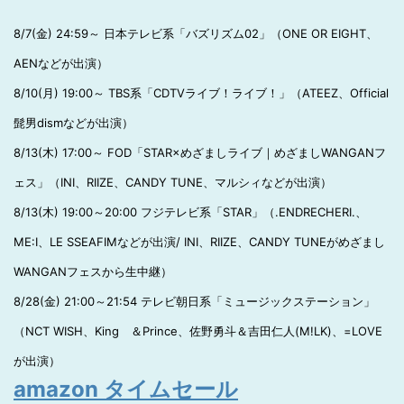
8/7(金) 24:59～ 日本テレビ系「バズリズム02」（ONE OR EIGHT、
AENなどが出演）
8/10(月) 19:00～ TBS系「CDTVライブ！ライブ！」（ATEEZ、Official
髭男dismなどが出演）
8/13(木) 17:00～ FOD「STAR×めざましライブ｜めざましWANGANフ
ェス」（INI、RIIZE、CANDY TUNE、マルシィなどが出演）
8/13(木) 19:00～20:00 フジテレビ系「STAR」（.ENDRECHERI.、
ME:I、LE SSEAFIMなどが出演/ INI、RIIZE、CANDY TUNEがめざまし
WANGANフェスから生中継）
8/28(金) 21:00～21:54 テレビ朝日系「ミュージックステーション」
（NCT WISH、King ＆Prince、佐野勇斗＆吉田仁人(M!LK)、=LOVE
が出演）
amazon タイムセール