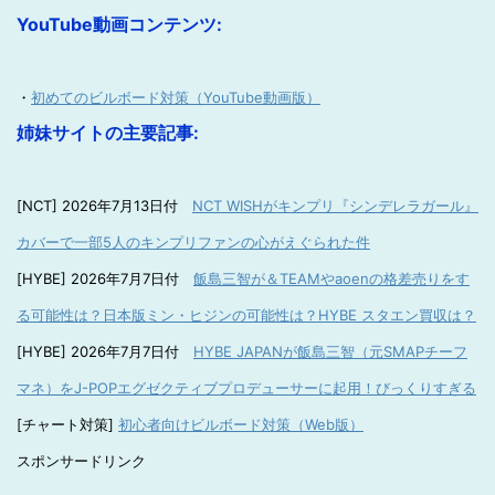
YouTube動画コンテンツ:
・
初めてのビルボード対策（YouTube動画版）
姉妹サイトの主要記事:
[NCT] 2026年7月13日付
NCT WISHがキンプリ『シンデレラガール』
カバーで一部5人のキンプリファンの心がえぐられた件
[HYBE] 2026年7月7日付
飯島三智が＆TEAMやaoenの格差売りをす
る可能性は？日本版ミン・ヒジンの可能性は？HYBE スタエン買収は？
[HYBE] 2026年7月7日付
HYBE JAPANが飯島三智（元SMAPチーフ
マネ）をJ-POPエグゼクティブプロデューサーに起用！びっくりすぎる
[チャート対策]
初心者向けビルボード対策（Web版）
スポンサードリンク