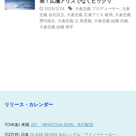
表！広瀬アリスでなくビックリ
2025/2/24
大倉忠義 プロデューサー
,
大倉
忠義 会社設立
,
大倉忠義 広瀬アリス 破局
,
大倉忠義
歴代彼女
,
大倉忠義 父 鳥貴族
,
大倉忠義 結婚 妊娠
,
大倉忠義 結婚 相手
リリース・カレンダー
7/24(金) 米国
JO1 「WHATCHA DOIN」先行配信
7/27(月) 日本
CLASS SEVEN 3rdシングル「アイノーヒーロー」