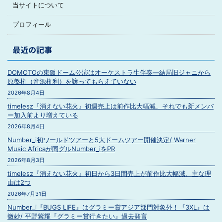
当サイトについて
プロフィール
最近の記事
DOMOTOの東阪ドーム公演はオーケストラ生伴奏―結局旧ジャニから
原盤権（音源権利）を譲ってもらえていない
2026年8月4日
timelesz『消えない花火』初週売上は前作比大幅減、それでも新メンバ
ー加入前より増えている
2026年8月4日
Number_i初ワールドツアーと5大ドームツアー開催決定/ Warner
Music Africaが同グルNumber_iをPR
2026年8月3日
timelesz『消えない花火』初日から3日間売上が前作比大幅減、主な理
由は2つ
2026年7月31日
Number_i『BUGS LIFE』はグラミー賞アジア部門対象外！『3XL』は
微妙/ 平野紫耀『グラミー賞行きたい』過去発言