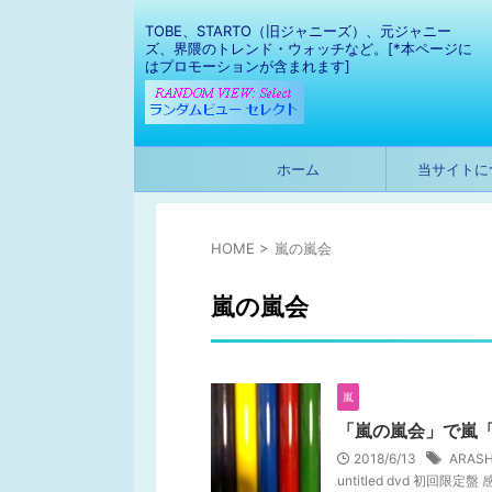
TOBE、STARTO（旧ジャニーズ）、元ジャニー
ズ、界隈のトレンド・ウォッチなど。[*本ページに
はプロモーションが含まれます]
ホーム
当サイトに
HOME
>
嵐の嵐会
嵐の嵐会
嵐
「嵐の嵐会」で嵐「u
2018/6/13
ARASH
untitled dvd 初回限定盤