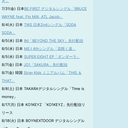
き」
7/31(金) 日本
BE:FIRST デジタルシングル「BRUCE
WAYNE feat. Flo Milli, ATL Jacob」
8/4(火) 日本
TWS 日本2ndシングル「SODA
SODA」
8/5(水) 日本
INI「BEYOND THE SKY」先行配信
8/5(水) 日本
ME:I 4thシングル「花咲く道」
8/5(水) 日本
SUPER EIGHT EP「ダンダーラ」
8/7(金) 日本
JO1「SAKURA」先行配信
8/7(金) 韓国
Stray Kids ミニアルバム「THIS ＆
THAT」
8/8(土) 日本 TAKARAデジタルシングル「Time is
money」
8/17(月) 日本 KO1KEYZ 「KO1KEYZ」先行配信リ
リース
8/18(火) 日本 BOYNEXTDOOR デジタルシングル