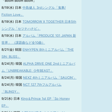
「Boom Boom Boom」
8/19(水) 日本
中島健人 3rdシングル「鬼事/
Fiction Love」
8/19(水) 日本
TOMORROW X TOGETHER 日本5th
シングル「セツナハナビ」
8/19(水) 日本
アルバム「PRODUCE 101 JAPAN 新
世界」 （課題曲など全10曲）
8/21(金) 韓国
ENHYPEN 8thミニアルバム「THE
SIN: BLISS」
8/24(月) 韓国
ALPHA DRIVE ONE 2ndミニアルバ
ム「UNBREAKABLE: 少年BEAST」
8/24(月) 韓国
NEXZ 4thミニアルバム「SAUCIN’」
8/24(月) 韓国
NCT 127 7thフルアルバム
「BLINGY」
9/2(水) 日本
King＆Prince 1st EP「So Honey
EP」