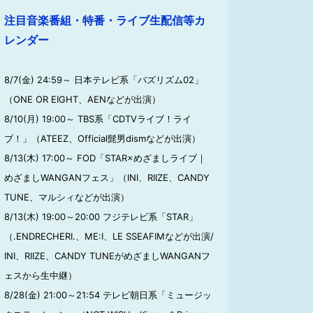
注目音楽番組・特番・ライブ生配信等カ
レンダー
8/7(金) 24:59～ 日本テレビ系「バズリズム02」
（ONE OR EIGHT、AENなどが出演）
8/10(月) 19:00～ TBS系「CDTVライブ！ライ
ブ！」（ATEEZ、Official髭男dismなどが出演）
8/13(木) 17:00～ FOD「STAR×めざましライブ｜
めざましWANGANフェス」（INI、RIIZE、CANDY
TUNE、マルシィなどが出演）
8/13(木) 19:00～20:00 フジテレビ系「STAR」
（.ENDRECHERI.、ME:I、LE SSEAFIMなどが出演/
INI、RIIZE、CANDY TUNEがめざましWANGANフ
ェスから生中継）
8/28(金) 21:00～21:54 テレビ朝日系「ミュージッ