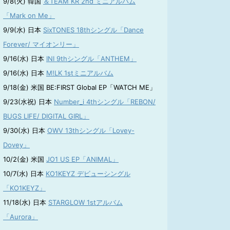
9/8(火) 韓国
＆TEAM KR 2nd ミニアルバム
「Mark on Me」
9/9(水) 日本
SixTONES 18thシングル「Dance
Forever/ マイオンリー」
9/16(水) 日本
INI 9thシングル「ANTHEM」
9/16(水) 日本
M!LK 1stミニアルバム
9/18(金) 米国 BE:FIRST Global EP「WATCH ME」
9/23(水祝) 日本
Number_i 4thシングル「REBON/
BUGS LIFE/ DIGITAL GIRL」
9/30(水) 日本
OWV 13thシングル「Lovey-
Dovey」
10/2(金) 米国
JO1 US EP「ANIMAL」
10/7(水) 日本
KO1KEYZ デビューシングル
「KO1KEYZ」
11/18(水) 日本
STARGLOW 1stアルバム
「Aurora」