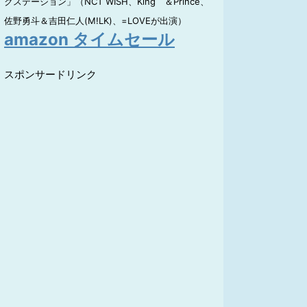
クステーション」（NCT WISH、King ＆Prince、
佐野勇斗＆吉田仁人(M!LK)、=LOVEが出演）
amazon タイムセール
スポンサードリンク