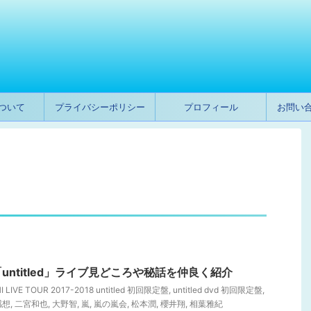
ついて
プライバシーポリシー
プロフィール
お問い
ntitled」ライブ見どころや秘話を仲良く紹介
I LIVE TOUR 2017-2018 untitled 初回限定盤
,
untitled dvd 初回限定盤
,
 感想
,
二宮和也
,
大野智
,
嵐
,
嵐の嵐会
,
松本潤
,
櫻井翔
,
相葉雅紀