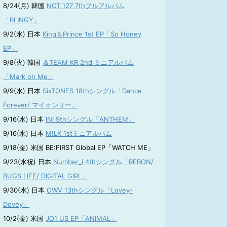
8/24(月) 韓国
NCT 127 7thフルアルバム
「BLINGY」
9/2(水) 日本
King＆Prince 1st EP「So Honey
EP」
9/8(火) 韓国
＆TEAM KR 2nd ミニアルバム
「Mark on Me」
9/9(水) 日本
SixTONES 18thシングル「Dance
Forever/ マイオンリー」
9/16(水) 日本
INI 9thシングル「ANTHEM」
9/16(水) 日本
M!LK 1stミニアルバム
9/18(金) 米国 BE:FIRST Global EP「WATCH ME」
9/23(水祝) 日本
Number_i 4thシングル「REBON/
BUGS LIFE/ DIGITAL GIRL」
9/30(水) 日本
OWV 13thシングル「Lovey-
Dovey」
10/2(金) 米国
JO1 US EP「ANIMAL」