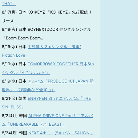
THAT」
8/17(月) 日本 KO1KEYZ 「KO1KEYZ」先行配信リ
リース
8/18(火) 日本 BOYNEXTDOOR デジタルシングル
「Boom Boom Boom」
8/19(水) 日本
中島健人 3rdシングル「鬼事/
Fiction Love」
8/19(水) 日本
TOMORROW X TOGETHER 日本5th
シングル「セツナハナビ」
8/19(水) 日本
アルバム「PRODUCE 101 JAPAN 新
世界」 （課題曲など全10曲）
8/21(金) 韓国
ENHYPEN 8thミニアルバム「THE
SIN: BLISS」
8/24(月) 韓国
ALPHA DRIVE ONE 2ndミニアルバ
ム「UNBREAKABLE: 少年BEAST」
8/24(月) 韓国
NEXZ 4thミニアルバム「SAUCIN’」