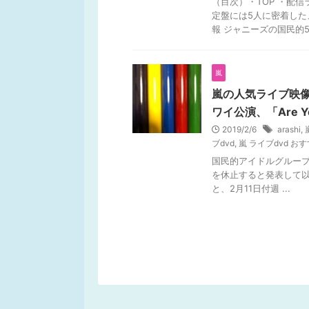
（目次）・TOP ・配
定盤には5人に密着した
報 ジャニーズの国民的5人
嵐
嵐の人気ライブ映像作
ワイ公演、「Are Yo
2019/2/6
arashi
,
ブdvd
,
嵐 ライブdvd お
国民的アイドルグループの
を休止すると発表して以来
と、2月11日付週 ...