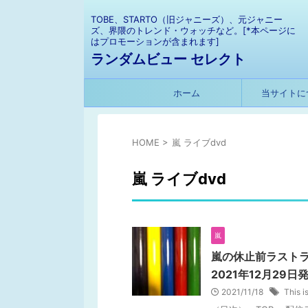
TOBE、STARTO（旧ジャニーズ）、元ジャニー
ズ、界隈のトレンド・ウォッチなど。[*本ページに
はプロモーションが含まれます]
ランダムビュー セレクト
ホーム
当サイトに
HOME
>
嵐 ライブdvd
嵐 ライブdvd
嵐
嵐の休止前ラストライブ『T
2021年12月29日
2021/11/18
This i