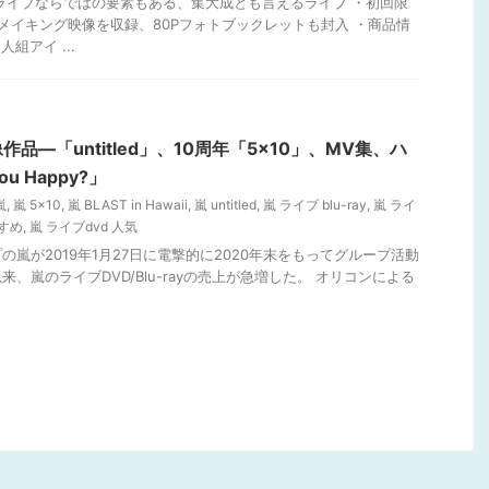
信ライブならではの要素もある、集大成とも言えるライブ ・初回限
メイキング映像を収録、80Pフォトブックレットも封入 ・商品情
組アイ ...
品―「untitled」、10周年「5×10」、MV集、ハ
u Happy?」
嵐
,
嵐 5×10
,
嵐 BLAST in Hawaii
,
嵐 untitled
,
嵐 ライブ blu-ray
,
嵐 ライ
すすめ
,
嵐 ライブdvd 人気
嵐が2019年1月27日に電撃的に2020年末をもってグループ活動
、嵐のライブDVD/Blu-rayの売上が急増した。 オリコンによる