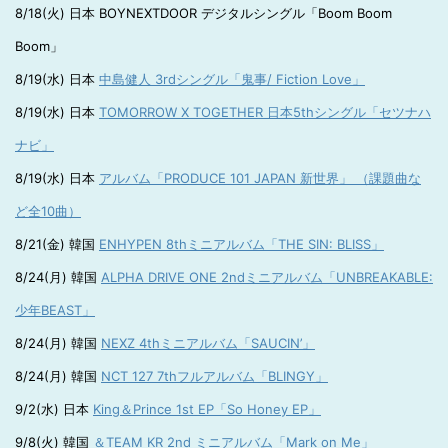
8/18(火) 日本 BOYNEXTDOOR デジタルシングル「Boom Boom
Boom」
8/19(水) 日本
中島健人 3rdシングル「鬼事/ Fiction Love」
8/19(水) 日本
TOMORROW X TOGETHER 日本5thシングル「セツナハ
ナビ」
8/19(水) 日本
アルバム「PRODUCE 101 JAPAN 新世界」 （課題曲な
ど全10曲）
8/21(金) 韓国
ENHYPEN 8thミニアルバム「THE SIN: BLISS」
8/24(月) 韓国
ALPHA DRIVE ONE 2ndミニアルバム「UNBREAKABLE:
少年BEAST」
8/24(月) 韓国
NEXZ 4thミニアルバム「SAUCIN’」
8/24(月) 韓国
NCT 127 7thフルアルバム「BLINGY」
9/2(水) 日本
King＆Prince 1st EP「So Honey EP」
9/8(火) 韓国
＆TEAM KR 2nd ミニアルバム「Mark on Me」