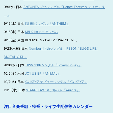
9/9(水) 日本
SixTONES 18thシングル「Dance Forever/ マイオンリ
ー」
9/16(水) 日本
INI 9thシングル「ANTHEM」
9/16(水) 日本
M!LK 1stミニアルバム
9/18(金) 米国 BE:FIRST Global EP「WATCH ME」
9/23(水祝) 日本
Number_i 4thシングル「REBON/ BUGS LIFE/
DIGITAL GIRL」
9/30(水) 日本
OWV 13thシングル「Lovey-Dovey」
10/2(金) 米国
JO1 US EP「ANIMAL」
10/7(水) 日本
KO1KEYZ デビューシングル「KO1KEYZ」
11/18(水) 日本
STARGLOW 1stアルバム「Aurora」
注目音楽番組・特番・ライブ生配信等カレンダー