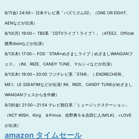
8/7(金) 24:59～ 日本テレビ系「バズリズム02」（ONE OR EIGHT、
AENなどが出演）
8/10(月) 19:00～ TBS系「CDTVライブ！ライブ！」（ATEEZ、Official
髭男dismなどが出演）
8/13(木) 17:00～ FOD「STAR×めざましライブ｜めざましWANGANフ
ェス」（INI、RIIZE、CANDY TUNE、マルシィなどが出演）
8/13(木) 19:00～20:00 フジテレビ系「STAR」（.ENDRECHERI.、
ME:I、LE SSEAFIMなどが出演/ INI、RIIZE、CANDY TUNEがめざまし
WANGANフェスから生中継）
8/28(金) 21:00～21:54 テレビ朝日系「ミュージックステーション」
（NCT WISH、King ＆Prince、佐野勇斗＆吉田仁人(M!LK)、=LOVE
が出演）
amazon タイムセール