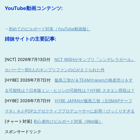
YouTube動画コンテンツ:
・
初めてのビルボード対策（YouTube動画版）
姉妹サイトの主要記事:
[NCT] 2026年7月13日付
NCT WISHがキンプリ『シンデレラガール』
カバーで一部5人のキンプリファンの心がえぐられた件
[HYBE] 2026年7月7日付
飯島三智が＆TEAMやaoenの格差売りをす
る可能性は？日本版ミン・ヒジンの可能性は？HYBE スタエン買収は？
[HYBE] 2026年7月7日付
HYBE JAPANが飯島三智（元SMAPチーフ
マネ）をJ-POPエグゼクティブプロデューサーに起用！びっくりすぎる
[チャート対策]
初心者向けビルボード対策（Web版）
スポンサードリンク