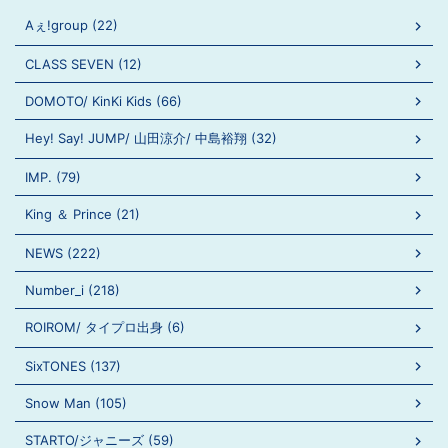
Aぇ!group (22)
CLASS SEVEN (12)
DOMOTO/ KinKi Kids (66)
Hey! Say! JUMP/ 山田涼介/ 中島裕翔 (32)
IMP. (79)
King ＆ Prince (21)
NEWS (222)
Number_i (218)
ROIROM/ タイプロ出身 (6)
SixTONES (137)
Snow Man (105)
STARTO/ジャニーズ (59)