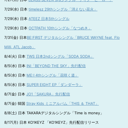
7/29(水) 日本
timelesz 29thシングル「消えない花火」
7/29(水) 日本
ATEEZ 日本5thシングル
7/29(水) 日本
OCTPATH 10thシングル「なつめき」
7/31(金) 日本
BE:FIRST デジタルシングル「BRUCE WAYNE feat. Flo
Milli, ATL Jacob」
8/4(火) 日本
TWS 日本2ndシングル「SODA SODA」
8/5(水) 日本
INI「BEYOND THE SKY」先行配信
8/5(水) 日本
ME:I 4thシングル「花咲く道」
8/5(水) 日本
SUPER EIGHT EP「ダンダーラ」
8/7(金) 日本
JO1「SAKURA」先行配信
8/7(金) 韓国
Stray Kids ミニアルバム「THIS ＆ THAT」
8/8(土) 日本 TAKARAデジタルシングル「Time is money」
8/17(月) 日本 KO1KEYZ 「KO1KEYZ」先行配信リリース