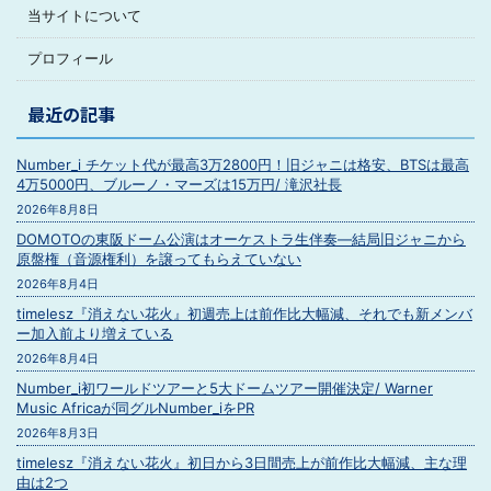
当サイトについて
プロフィール
最近の記事
Number_i チケット代が最高3万2800円！旧ジャニは格安、BTSは最高
4万5000円、ブルーノ・マーズは15万円/ 滝沢社長
2026年8月8日
DOMOTOの東阪ドーム公演はオーケストラ生伴奏―結局旧ジャニから
原盤権（音源権利）を譲ってもらえていない
2026年8月4日
timelesz『消えない花火』初週売上は前作比大幅減、それでも新メンバ
ー加入前より増えている
2026年8月4日
Number_i初ワールドツアーと5大ドームツアー開催決定/ Warner
Music Africaが同グルNumber_iをPR
2026年8月3日
timelesz『消えない花火』初日から3日間売上が前作比大幅減、主な理
由は2つ