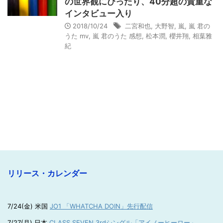
の世界観にぴったり、40分超の貴重な
インタビュー入り
2018/10/24
二宮和也
,
大野智
,
嵐
,
嵐 君の
うた mv
,
嵐 君のうた 感想
,
松本潤
,
櫻井翔
,
相葉雅
紀
リリース・カレンダー
7/24(金) 米国
JO1 「WHATCHA DOIN」先行配信
7/27(月) 日本
CLASS SEVEN 3rdシングル「アイノーヒーロー」