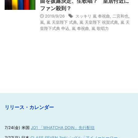
曲を披露決定、生歌唱？ 皇居付近に
ファン殺到？
2019/9/26
スッキリ 嵐 奉祝曲
,
二宮和也
,
嵐
,
嵐 天皇陛下 式典
,
嵐 天皇陛下 祝賀式典
,
嵐 天
皇陛下式典 申込
,
嵐 奉祝曲
,
嵐 歌唱力
リリース・カレンダー
7/24(金) 米国
JO1 「WHATCHA DOIN」先行配信
7/27(月) 日本
CLASS SEVEN 3rdシングル「アイノーヒーロー」