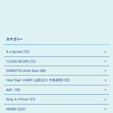
カテゴリー
Aぇ!group (22)
CLASS SEVEN (12)
DOMOTO/ KinKi Kids (66)
Hey! Say! JUMP/ 山田涼介/ 中島裕翔 (32)
IMP. (79)
King ＆ Prince (21)
NEWS (222)