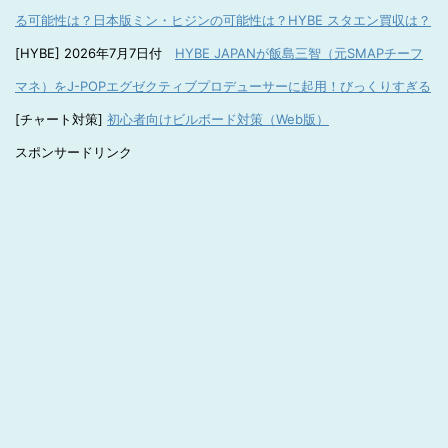
る可能性は？日本版ミン・ヒジンの可能性は？HYBE スタエン買収は？
[HYBE] 2026年7月7日付
HYBE JAPANが飯島三智（元SMAPチーフ
マネ）をJ-POPエグゼクティブプロデューサーに起用！びっくりすぎる
[チャート対策]
初心者向けビルボード対策（Web版）
スポンサードリンク