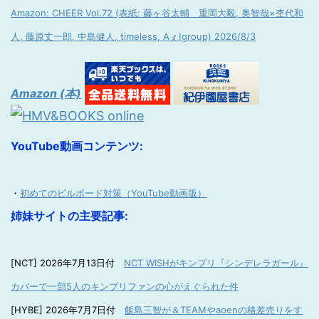
Amazon: CHEER Vol.72 (表紙: 藤ヶ谷太輔 重岡大毅, 奥智哉×杢代和
人, 藤原丈一郎, 中島健人, timeless, Aぇ!group) 2026/8/3
Amazon (本)
YouTube動画コンテンツ:
・
初めてのビルボード対策（YouTube動画版）
姉妹サイトの主要記事:
[NCT] 2026年7月13日付
NCT WISHがキンプリ『シンデレラガール』
カバーで一部5人のキンプリファンの心がえぐられた件
[HYBE] 2026年7月7日付
飯島三智が＆TEAMやaoenの格差売りをす