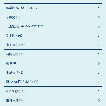
亀梨和也/ KAT-TUN (7)
今井翼 (5)
北山宏光/ Kis-My-Ft2 (27)
堂本剛 (86)
山下智久 (14)
岩橋玄樹 (1)
嵐 (68)
手越祐也 (9)
新しい地図/SMAP (107)
渋谷すばる (9)
生田斗真 (1)