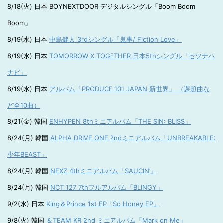
8/18(火) 日本 BOYNEXTDOOR デジタルシングル「Boom Boom
Boom」
8/19(水) 日本
中島健人 3rdシングル「鬼事/ Fiction Love」
8/19(水) 日本
TOMORROW X TOGETHER 日本5thシングル「セツナハ
ナビ」
8/19(水) 日本
アルバム「PRODUCE 101 JAPAN 新世界」 （課題曲な
ど全10曲）
8/21(金) 韓国
ENHYPEN 8thミニアルバム「THE SIN: BLISS」
8/24(月) 韓国
ALPHA DRIVE ONE 2ndミニアルバム「UNBREAKABLE:
少年BEAST」
8/24(月) 韓国
NEXZ 4thミニアルバム「SAUCIN’」
8/24(月) 韓国
NCT 127 7thフルアルバム「BLINGY」
9/2(水) 日本
King＆Prince 1st EP「So Honey EP」
9/8(火) 韓国
＆TEAM KR 2nd ミニアルバム「Mark on Me」