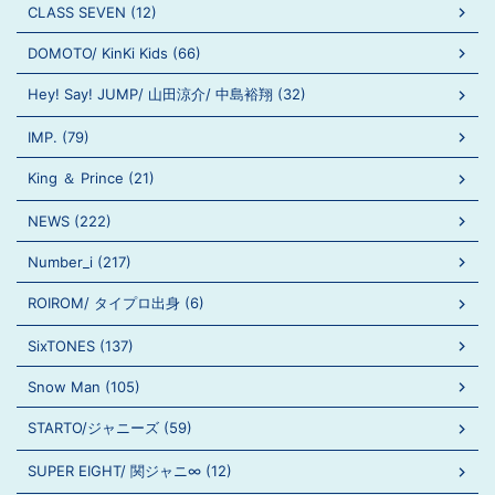
CLASS SEVEN (12)
DOMOTO/ KinKi Kids (66)
Hey! Say! JUMP/ 山田涼介/ 中島裕翔 (32)
IMP. (79)
King ＆ Prince (21)
NEWS (222)
Number_i (217)
ROIROM/ タイプロ出身 (6)
SixTONES (137)
Snow Man (105)
STARTO/ジャニーズ (59)
SUPER EIGHT/ 関ジャニ∞ (12)