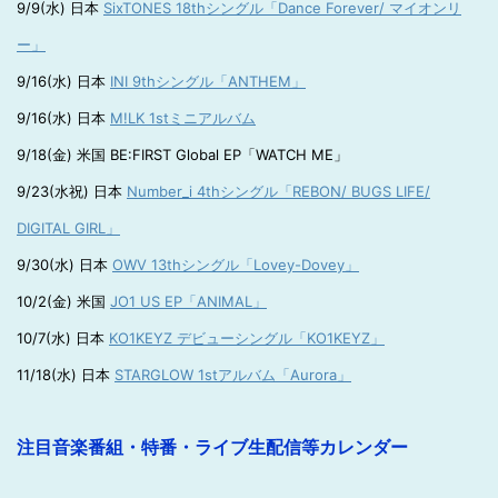
9/9(水) 日本
SixTONES 18thシングル「Dance Forever/ マイオンリ
ー」
9/16(水) 日本
INI 9thシングル「ANTHEM」
9/16(水) 日本
M!LK 1stミニアルバム
9/18(金) 米国 BE:FIRST Global EP「WATCH ME」
9/23(水祝) 日本
Number_i 4thシングル「REBON/ BUGS LIFE/
DIGITAL GIRL」
9/30(水) 日本
OWV 13thシングル「Lovey-Dovey」
10/2(金) 米国
JO1 US EP「ANIMAL」
10/7(水) 日本
KO1KEYZ デビューシングル「KO1KEYZ」
11/18(水) 日本
STARGLOW 1stアルバム「Aurora」
注目音楽番組・特番・ライブ生配信等カレンダー