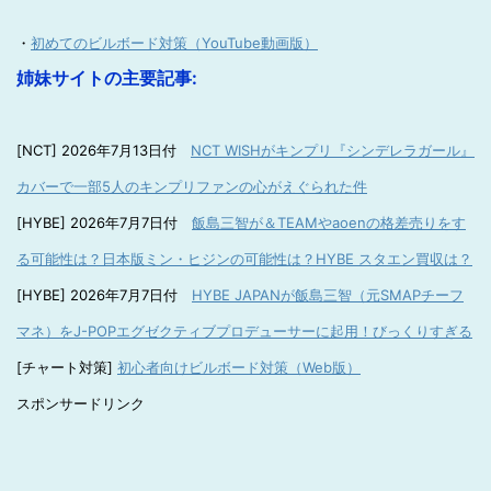
・
初めてのビルボード対策（YouTube動画版）
姉妹サイトの主要記事:
[NCT] 2026年7月13日付
NCT WISHがキンプリ『シンデレラガール』
カバーで一部5人のキンプリファンの心がえぐられた件
[HYBE] 2026年7月7日付
飯島三智が＆TEAMやaoenの格差売りをす
る可能性は？日本版ミン・ヒジンの可能性は？HYBE スタエン買収は？
[HYBE] 2026年7月7日付
HYBE JAPANが飯島三智（元SMAPチーフ
マネ）をJ-POPエグゼクティブプロデューサーに起用！びっくりすぎる
[チャート対策]
初心者向けビルボード対策（Web版）
スポンサードリンク