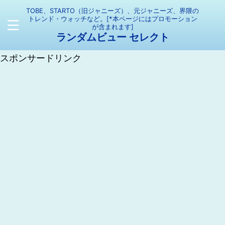
TOBE、STARTO（旧ジャニーズ）、元ジャニーズ、界隈の
トレンド・ウォッチなど。[*本ページにはプロモーション
が含まれます]
ランダムビュー セレクト
スポンサードリンク