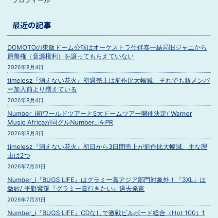
プロフィール
最近の記事
DOMOTOの東阪ドーム公演はオーケストラ生伴奏―結局旧ジャニから
原盤権（音源権利）を譲ってもらえていない
2026年8月4日
timelesz『消えない花火』初週売上は前作比大幅減、それでも新メンバ
ー加入前より増えている
2026年8月4日
Number_i初ワールドツアーと5大ドームツアー開催決定/ Warner
Music Africaが同グルNumber_iをPR
2026年8月3日
timelesz『消えない花火』初日から3日間売上が前作比大幅減、主な理
由は2つ
2026年7月31日
Number_i『BUGS LIFE』はグラミー賞アジア部門対象外！『3XL』は
微妙/ 平野紫耀『グラミー賞行きたい』過去発言
2026年7月31日
Number_i『BUGS LIFE』CDなしで激戦ビルボード総合（Hot 100）1