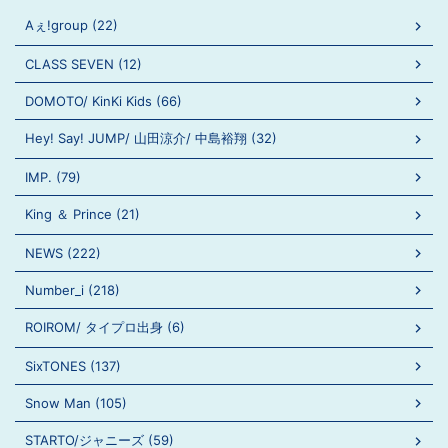
Aぇ!group (22)
CLASS SEVEN (12)
DOMOTO/ KinKi Kids (66)
Hey! Say! JUMP/ 山田涼介/ 中島裕翔 (32)
IMP. (79)
King ＆ Prince (21)
NEWS (222)
Number_i (218)
ROIROM/ タイプロ出身 (6)
SixTONES (137)
Snow Man (105)
STARTO/ジャニーズ (59)