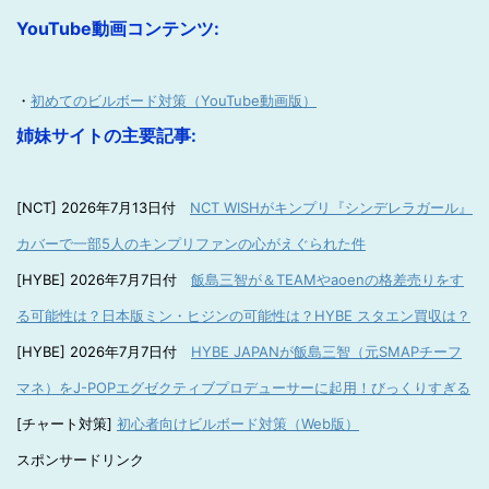
YouTube動画コンテンツ:
・
初めてのビルボード対策（YouTube動画版）
姉妹サイトの主要記事:
[NCT] 2026年7月13日付
NCT WISHがキンプリ『シンデレラガール』
カバーで一部5人のキンプリファンの心がえぐられた件
[HYBE] 2026年7月7日付
飯島三智が＆TEAMやaoenの格差売りをす
る可能性は？日本版ミン・ヒジンの可能性は？HYBE スタエン買収は？
[HYBE] 2026年7月7日付
HYBE JAPANが飯島三智（元SMAPチーフ
マネ）をJ-POPエグゼクティブプロデューサーに起用！びっくりすぎる
[チャート対策]
初心者向けビルボード対策（Web版）
スポンサードリンク