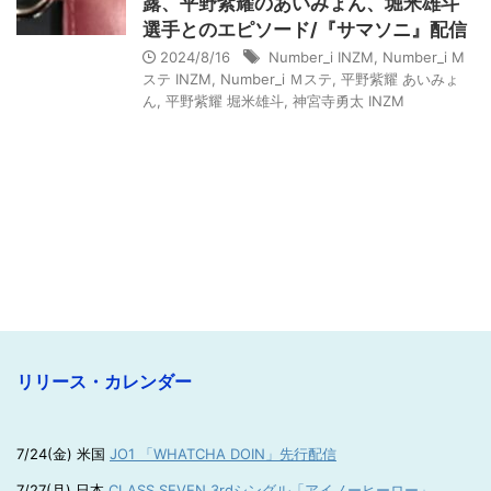
露、平野紫耀のあいみょん、堀米雄斗
選手とのエピソード/『サマソニ』配信
2024/8/16
Number_i INZM
,
Number_i M
ステ INZM
,
Number_i Ｍステ
,
平野紫耀 あいみょ
ん
,
平野紫耀 堀米雄斗
,
神宮寺勇太 INZM
リリース・カレンダー
7/24(金) 米国
JO1 「WHATCHA DOIN」先行配信
7/27(月) 日本
CLASS SEVEN 3rdシングル「アイノーヒーロー」