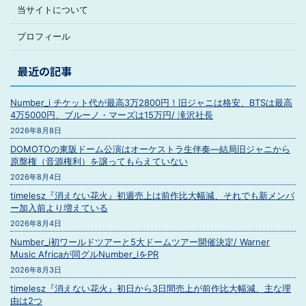
当サイトについて
プロフィール
最近の記事
Number_i チケット代が最高3万2800円！旧ジャニは格安、BTSは最高
4万5000円、ブルーノ・マーズは15万円/ 滝沢社長
2026年8月8日
DOMOTOの東阪ドーム公演はオーケストラ生伴奏―結局旧ジャニから
原盤権（音源権利）を譲ってもらえていない
2026年8月4日
timelesz『消えない花火』初週売上は前作比大幅減、それでも新メンバ
ー加入前より増えている
2026年8月4日
Number_i初ワールドツアーと5大ドームツアー開催決定/ Warner
Music Africaが同グルNumber_iをPR
2026年8月3日
timelesz『消えない花火』初日から3日間売上が前作比大幅減、主な理
由は2つ