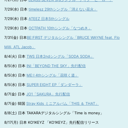
7/29(水) 日本
timelesz 29thシングル「消えない花火」
7/29(水) 日本
ATEEZ 日本5thシングル
7/29(水) 日本
OCTPATH 10thシングル「なつめき」
7/31(金) 日本
BE:FIRST デジタルシングル「BRUCE WAYNE feat. Flo
Milli, ATL Jacob」
8/4(火) 日本
TWS 日本2ndシングル「SODA SODA」
8/5(水) 日本
INI「BEYOND THE SKY」先行配信
8/5(水) 日本
ME:I 4thシングル「花咲く道」
8/5(水) 日本
SUPER EIGHT EP「ダンダーラ」
8/7(金) 日本
JO1「SAKURA」先行配信
8/7(金) 韓国
Stray Kids ミニアルバム「THIS ＆ THAT」
8/8(土) 日本 TAKARAデジタルシングル「Time is money」
8/17(月) 日本 KO1KEYZ 「KO1KEYZ」先行配信リリース