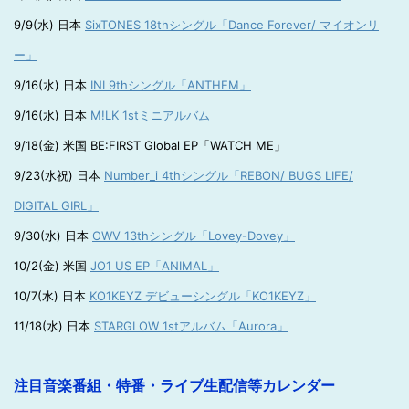
9/9(水) 日本
SixTONES 18thシングル「Dance Forever/ マイオンリ
ー」
9/16(水) 日本
INI 9thシングル「ANTHEM」
9/16(水) 日本
M!LK 1stミニアルバム
9/18(金) 米国 BE:FIRST Global EP「WATCH ME」
9/23(水祝) 日本
Number_i 4thシングル「REBON/ BUGS LIFE/
DIGITAL GIRL」
9/30(水) 日本
OWV 13thシングル「Lovey-Dovey」
10/2(金) 米国
JO1 US EP「ANIMAL」
10/7(水) 日本
KO1KEYZ デビューシングル「KO1KEYZ」
11/18(水) 日本
STARGLOW 1stアルバム「Aurora」
注目音楽番組・特番・ライブ生配信等カレンダー