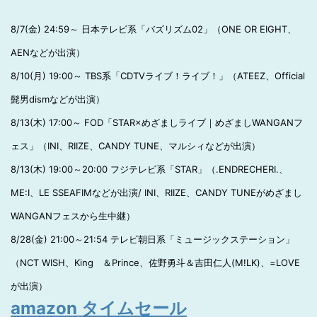
8/7(金) 24:59～ 日本テレビ系「バズリズム02」（ONE OR EIGHT、
AENなどが出演）
8/10(月) 19:00～ TBS系「CDTVライブ！ライブ！」（ATEEZ、Official
髭男dismなどが出演）
8/13(木) 17:00～ FOD「STAR×めざましライブ｜めざましWANGANフ
ェス」（INI、RIIZE、CANDY TUNE、マルシィなどが出演）
8/13(木) 19:00～20:00 フジテレビ系「STAR」（.ENDRECHERI.、
ME:I、LE SSEAFIMなどが出演/ INI、RIIZE、CANDY TUNEがめざまし
WANGANフェスから生中継）
8/28(金) 21:00～21:54 テレビ朝日系「ミュージックステーション」
（NCT WISH、King ＆Prince、佐野勇斗＆吉田仁人(M!LK)、=LOVE
が出演）
amazon タイムセール