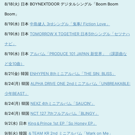
8/18(火) 日本 BOYNEXTDOOR デジタルシングル「Boom Boom
Boom」
8/19(水) 日本
中島健人 3rdシングル「鬼事/ Fiction Love」
8/19(水) 日本
TOMORROW X TOGETHER 日本5thシングル「セツナハ
ナビ」
8/19(水) 日本
アルバム「PRODUCE 101 JAPAN 新世界」 （課題曲な
ど全10曲）
8/21(金) 韓国
ENHYPEN 8thミニアルバム「THE SIN: BLISS」
8/24(月) 韓国
ALPHA DRIVE ONE 2ndミニアルバム「UNBREAKABLE:
少年BEAST」
8/24(月) 韓国
NEXZ 4thミニアルバム「SAUCIN’」
8/24(月) 韓国
NCT 127 7thフルアルバム「BLINGY」
9/2(水) 日本
King＆Prince 1st EP「So Honey EP」
9/8(火) 韓国
＆TEAM KR 2nd ミニアルバム「Mark on Me」