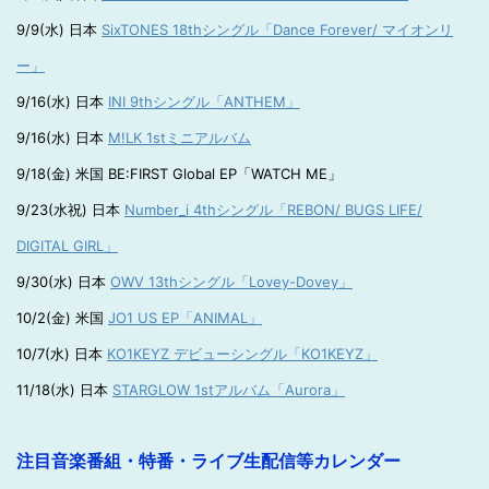
9/9(水) 日本
SixTONES 18thシングル「Dance Forever/ マイオンリ
ー」
9/16(水) 日本
INI 9thシングル「ANTHEM」
9/16(水) 日本
M!LK 1stミニアルバム
9/18(金) 米国 BE:FIRST Global EP「WATCH ME」
9/23(水祝) 日本
Number_i 4thシングル「REBON/ BUGS LIFE/
DIGITAL GIRL」
9/30(水) 日本
OWV 13thシングル「Lovey-Dovey」
10/2(金) 米国
JO1 US EP「ANIMAL」
10/7(水) 日本
KO1KEYZ デビューシングル「KO1KEYZ」
11/18(水) 日本
STARGLOW 1stアルバム「Aurora」
注目音楽番組・特番・ライブ生配信等カレンダー