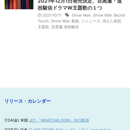
2021年12月1日発売決定、目黒蓮・道
枝駿佑ドラマW主題歌の１つ
2021/10/11
Snow Man
,
Snow Man Secret
Touch
,
Snow Man 新曲
,
ジャニーズ
,
消えた初恋
主題歌
,
目黒蓮 道枝駿佑
リリース・カレンダー
7/24(金) 米国
JO1 「WHATCHA DOIN」先行配信
7/27(月) 日本
CLASS SEVEN 3rdシングル「アイノーヒーロー」