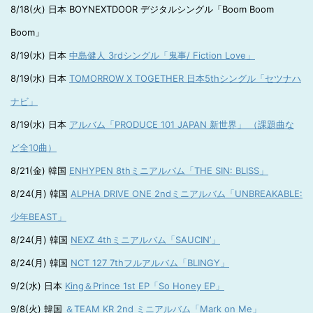
8/18(火) 日本 BOYNEXTDOOR デジタルシングル「Boom Boom
Boom」
8/19(水) 日本
中島健人 3rdシングル「鬼事/ Fiction Love」
8/19(水) 日本
TOMORROW X TOGETHER 日本5thシングル「セツナハ
ナビ」
8/19(水) 日本
アルバム「PRODUCE 101 JAPAN 新世界」 （課題曲な
ど全10曲）
8/21(金) 韓国
ENHYPEN 8thミニアルバム「THE SIN: BLISS」
8/24(月) 韓国
ALPHA DRIVE ONE 2ndミニアルバム「UNBREAKABLE:
少年BEAST」
8/24(月) 韓国
NEXZ 4thミニアルバム「SAUCIN’」
8/24(月) 韓国
NCT 127 7thフルアルバム「BLINGY」
9/2(水) 日本
King＆Prince 1st EP「So Honey EP」
9/8(火) 韓国
＆TEAM KR 2nd ミニアルバム「Mark on Me」