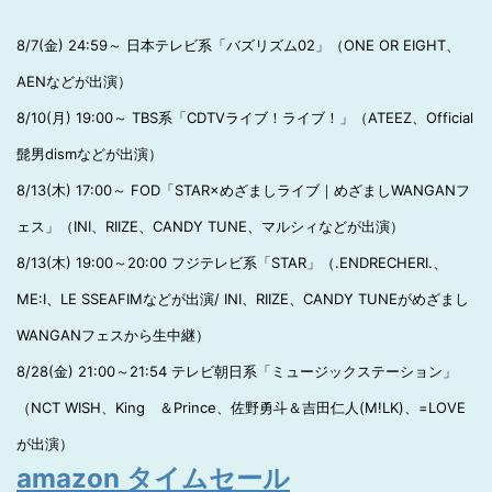
8/7(金) 24:59～ 日本テレビ系「バズリズム02」（ONE OR EIGHT、
AENなどが出演）
8/10(月) 19:00～ TBS系「CDTVライブ！ライブ！」（ATEEZ、Official
髭男dismなどが出演）
8/13(木) 17:00～ FOD「STAR×めざましライブ｜めざましWANGANフ
ェス」（INI、RIIZE、CANDY TUNE、マルシィなどが出演）
8/13(木) 19:00～20:00 フジテレビ系「STAR」（.ENDRECHERI.、
ME:I、LE SSEAFIMなどが出演/ INI、RIIZE、CANDY TUNEがめざまし
WANGANフェスから生中継）
8/28(金) 21:00～21:54 テレビ朝日系「ミュージックステーション」
（NCT WISH、King ＆Prince、佐野勇斗＆吉田仁人(M!LK)、=LOVE
が出演）
amazon タイムセール