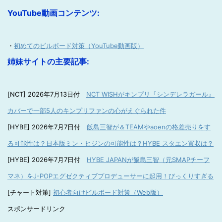
YouTube動画コンテンツ:
・
初めてのビルボード対策（YouTube動画版）
姉妹サイトの主要記事:
[NCT] 2026年7月13日付
NCT WISHがキンプリ『シンデレラガール』
カバーで一部5人のキンプリファンの心がえぐられた件
[HYBE] 2026年7月7日付
飯島三智が＆TEAMやaoenの格差売りをす
る可能性は？日本版ミン・ヒジンの可能性は？HYBE スタエン買収は？
[HYBE] 2026年7月7日付
HYBE JAPANが飯島三智（元SMAPチーフ
マネ）をJ-POPエグゼクティブプロデューサーに起用！びっくりすぎる
[チャート対策]
初心者向けビルボード対策（Web版）
スポンサードリンク