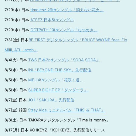
7/29(水) 日本
timelesz 29thシングル「消えない花火」
7/29(水) 日本
ATEEZ 日本5thシングル
7/29(水) 日本
OCTPATH 10thシングル「なつめき」
7/31(金) 日本
BE:FIRST デジタルシングル「BRUCE WAYNE feat. Flo
Milli, ATL Jacob」
8/4(火) 日本
TWS 日本2ndシングル「SODA SODA」
8/5(水) 日本
INI「BEYOND THE SKY」先行配信
8/5(水) 日本
ME:I 4thシングル「花咲く道」
8/5(水) 日本
SUPER EIGHT EP「ダンダーラ」
8/7(金) 日本
JO1「SAKURA」先行配信
8/7(金) 韓国
Stray Kids ミニアルバム「THIS ＆ THAT」
8/8(土) 日本 TAKARAデジタルシングル「Time is money」
8/17(月) 日本 KO1KEYZ 「KO1KEYZ」先行配信リリース