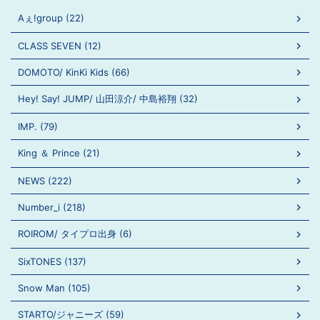
Aぇ!group (22)
CLASS SEVEN (12)
DOMOTO/ KinKi Kids (66)
Hey! Say! JUMP/ 山田涼介/ 中島裕翔 (32)
IMP. (79)
King ＆ Prince (21)
NEWS (222)
Number_i (218)
ROIROM/ タイプロ出身 (6)
SixTONES (137)
Snow Man (105)
STARTO/ジャニーズ (59)