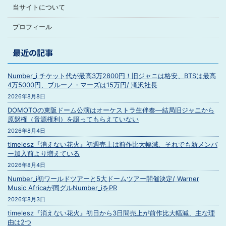
当サイトについて
プロフィール
最近の記事
Number_i チケット代が最高3万2800円！旧ジャニは格安、BTSは最高
4万5000円、ブルーノ・マーズは15万円/ 滝沢社長
2026年8月8日
DOMOTOの東阪ドーム公演はオーケストラ生伴奏―結局旧ジャニから
原盤権（音源権利）を譲ってもらえていない
2026年8月4日
timelesz『消えない花火』初週売上は前作比大幅減、それでも新メンバ
ー加入前より増えている
2026年8月4日
Number_i初ワールドツアーと5大ドームツアー開催決定/ Warner
Music Africaが同グルNumber_iをPR
2026年8月3日
timelesz『消えない花火』初日から3日間売上が前作比大幅減、主な理
由は2つ