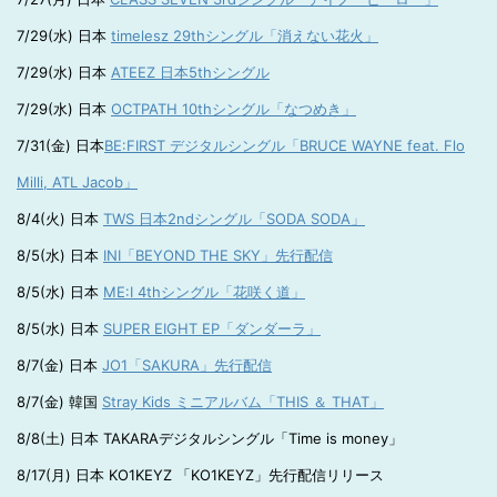
7/29(水) 日本
timelesz 29thシングル「消えない花火」
7/29(水) 日本
ATEEZ 日本5thシングル
7/29(水) 日本
OCTPATH 10thシングル「なつめき」
7/31(金) 日本
BE:FIRST デジタルシングル「BRUCE WAYNE feat. Flo
Milli, ATL Jacob」
8/4(火) 日本
TWS 日本2ndシングル「SODA SODA」
8/5(水) 日本
INI「BEYOND THE SKY」先行配信
8/5(水) 日本
ME:I 4thシングル「花咲く道」
8/5(水) 日本
SUPER EIGHT EP「ダンダーラ」
8/7(金) 日本
JO1「SAKURA」先行配信
8/7(金) 韓国
Stray Kids ミニアルバム「THIS ＆ THAT」
8/8(土) 日本 TAKARAデジタルシングル「Time is money」
8/17(月) 日本 KO1KEYZ 「KO1KEYZ」先行配信リリース