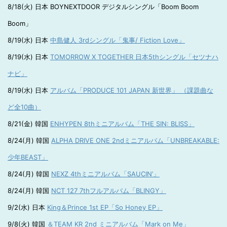
8/18(火) 日本 BOYNEXTDOOR デジタルシングル「Boom Boom
Boom」
8/19(水) 日本
中島健人 3rdシングル「鬼事/ Fiction Love」
8/19(水) 日本
TOMORROW X TOGETHER 日本5thシングル「セツナハ
ナビ」
8/19(水) 日本
アルバム「PRODUCE 101 JAPAN 新世界」 （課題曲な
ど全10曲）
8/21(金) 韓国
ENHYPEN 8thミニアルバム「THE SIN: BLISS」
8/24(月) 韓国
ALPHA DRIVE ONE 2ndミニアルバム「UNBREAKABLE:
少年BEAST」
8/24(月) 韓国
NEXZ 4thミニアルバム「SAUCIN’」
8/24(月) 韓国
NCT 127 7thフルアルバム「BLINGY」
9/2(水) 日本
King＆Prince 1st EP「So Honey EP」
9/8(火) 韓国
＆TEAM KR 2nd ミニアルバム「Mark on Me」