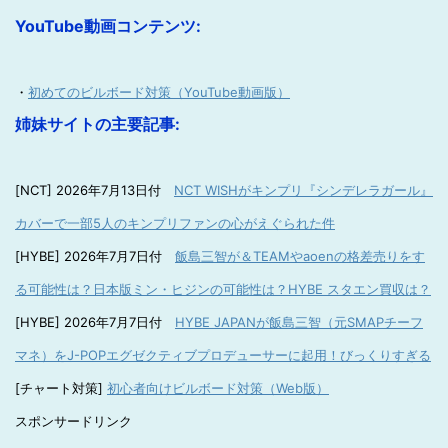
YouTube動画コンテンツ:
・
初めてのビルボード対策（YouTube動画版）
姉妹サイトの主要記事:
[NCT] 2026年7月13日付
NCT WISHがキンプリ『シンデレラガール』
カバーで一部5人のキンプリファンの心がえぐられた件
[HYBE] 2026年7月7日付
飯島三智が＆TEAMやaoenの格差売りをす
る可能性は？日本版ミン・ヒジンの可能性は？HYBE スタエン買収は？
[HYBE] 2026年7月7日付
HYBE JAPANが飯島三智（元SMAPチーフ
マネ）をJ-POPエグゼクティブプロデューサーに起用！びっくりすぎる
[チャート対策]
初心者向けビルボード対策（Web版）
スポンサードリンク