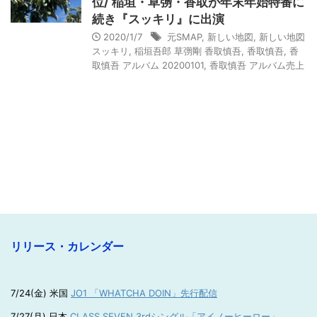
位/ 稲垣・草彅・香取が年末年始特番に
続き『スッキリ』に出演
2020/1/7
元SMAP
,
新しい地図
,
新しい地図
スッキリ
,
稲垣吾郎 草彅剛 香取慎吾
,
香取慎吾
,
香
取慎吾 アルバム 20200101
,
香取慎吾 アルバム売上
リリース・カレンダー
7/24(金) 米国
JO1 「WHATCHA DOIN」先行配信
7/27(月) 日本
CLASS SEVEN 3rdシングル「アイノーヒーロー」