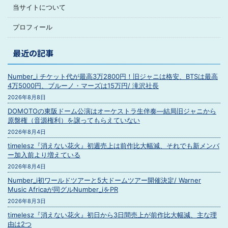
当サイトについて
プロフィール
最近の記事
Number_i チケット代が最高3万2800円！旧ジャニは格安、BTSは最高
4万5000円、ブルーノ・マーズは15万円/ 滝沢社長
2026年8月8日
DOMOTOの東阪ドーム公演はオーケストラ生伴奏―結局旧ジャニから
原盤権（音源権利）を譲ってもらえていない
2026年8月4日
timelesz『消えない花火』初週売上は前作比大幅減、それでも新メンバ
ー加入前より増えている
2026年8月4日
Number_i初ワールドツアーと5大ドームツアー開催決定/ Warner
Music Africaが同グルNumber_iをPR
2026年8月3日
timelesz『消えない花火』初日から3日間売上が前作比大幅減、主な理
由は2つ