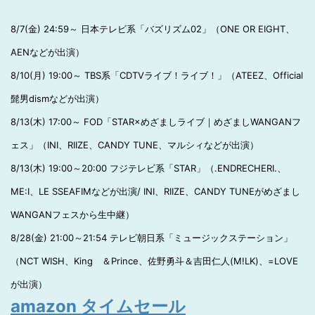
8/7(金) 24:59～ 日本テレビ系「バズリズム02」（ONE OR EIGHT、
AENなどが出演）
8/10(月) 19:00～ TBS系「CDTVライブ！ライブ！」（ATEEZ、Official
髭男dismなどが出演）
8/13(木) 17:00～ FOD「STAR×めざましライブ｜めざましWANGANフ
ェス」（INI、RIIZE、CANDY TUNE、マルシィなどが出演）
8/13(木) 19:00～20:00 フジテレビ系「STAR」（.ENDRECHERI.、
ME:I、LE SSEAFIMなどが出演/ INI、RIIZE、CANDY TUNEがめざまし
WANGANフェスから生中継）
8/28(金) 21:00～21:54 テレビ朝日系「ミュージックステーション」
（NCT WISH、King ＆Prince、佐野勇斗＆吉田仁人(M!LK)、=LOVE
が出演）
amazon タイムセール