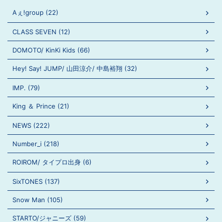
Aぇ!group (22)
CLASS SEVEN (12)
DOMOTO/ KinKi Kids (66)
Hey! Say! JUMP/ 山田涼介/ 中島裕翔 (32)
IMP. (79)
King ＆ Prince (21)
NEWS (222)
Number_i (218)
ROIROM/ タイプロ出身 (6)
SixTONES (137)
Snow Man (105)
STARTO/ジャニーズ (59)