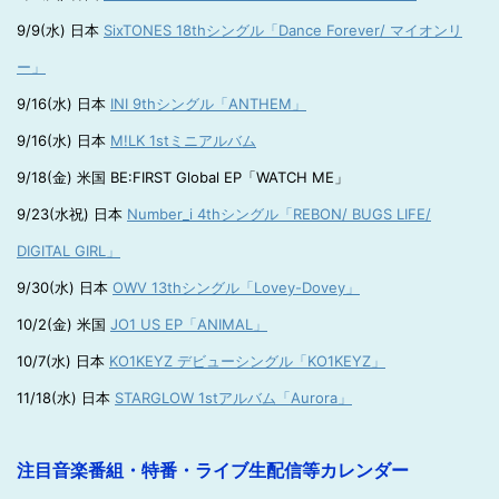
9/9(水) 日本
SixTONES 18thシングル「Dance Forever/ マイオンリ
ー」
9/16(水) 日本
INI 9thシングル「ANTHEM」
9/16(水) 日本
M!LK 1stミニアルバム
9/18(金) 米国 BE:FIRST Global EP「WATCH ME」
9/23(水祝) 日本
Number_i 4thシングル「REBON/ BUGS LIFE/
DIGITAL GIRL」
9/30(水) 日本
OWV 13thシングル「Lovey-Dovey」
10/2(金) 米国
JO1 US EP「ANIMAL」
10/7(水) 日本
KO1KEYZ デビューシングル「KO1KEYZ」
11/18(水) 日本
STARGLOW 1stアルバム「Aurora」
注目音楽番組・特番・ライブ生配信等カレンダー