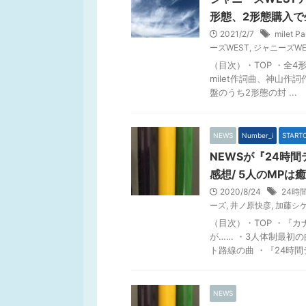
形態、2形態購入で
2021/2/7
milet Pa
ーズWEST
,
ジャニーズWEST
（目次）・TOP ・全4
milet作詞曲、神山作
盤のうち2形態の封 ...
NEWS
Number_i
STAR
NEWSが『24時
感想/ 5人のMPは
2020/8/24
24時
ーズ
,
井ノ原快彦
,
加藤シ
（目次）・TOP ・『カ
が…… ・3人体制最初
ト路線の曲 ・『24時間テ
NEWS