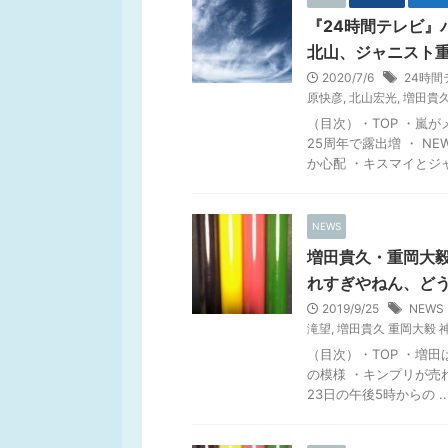
『24時間テレビ』
北山、ジャニスト
2020/7/6
24時間
原快彦
,
北山宏光
,
増田貴
（目次）・TOP ・嵐
25周年で露出増 ・ 
か心配 ・キスマイとジャニ
NEWS
増田貴久・重岡大毅
れすぎやねん、ど
2019/9/25
NEW
滝望
,
増田貴久 重岡大毅 
（目次）・TOP ・増
の模様 ・キンプリが売れ
23日の午後5時からの ..