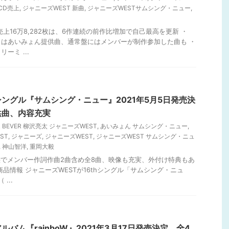
CD売上
,
ジャニーズWEST 新曲
,
ジャニーズWESTサムシング・ニュー
,
売上16万8,282枚は、6作連続の前作比増加で自己最高を更新 ・
はあいみょん提供曲、通常盤にはメンバーが制作参加した曲も ・
ーミ ...
シングル『サムシング・ニュー』2021年5月5日発売決
供曲、内容充実
R BEVER 柳沢亮太 ジャニーズWEST
,
あいみょん サムシング・ニュー
,
ST
,
ジャニーズ
,
ジャニーズWEST
,
ジャニーズWEST サムシング・ニュ
,
神山智洋
,
重岡大毅
形態でメンバー作詞作曲2曲含め全8曲、映像も充実、外付け特典もあ
品情報 ジャニーズWESTが16thシングル「サムシング・ニュ
...
ルバム『rainboW』2021年3月17日発売決定、全4