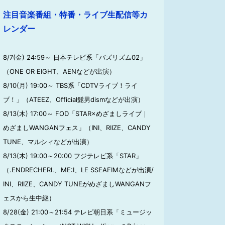
注目音楽番組・特番・ライブ生配信等カ
レンダー
8/7(金) 24:59～ 日本テレビ系「バズリズム02」
（ONE OR EIGHT、AENなどが出演）
8/10(月) 19:00～ TBS系「CDTVライブ！ライ
ブ！」（ATEEZ、Official髭男dismなどが出演）
8/13(木) 17:00～ FOD「STAR×めざましライブ｜
めざましWANGANフェス」（INI、RIIZE、CANDY
TUNE、マルシィなどが出演）
8/13(木) 19:00～20:00 フジテレビ系「STAR」
（.ENDRECHERI.、ME:I、LE SSEAFIMなどが出演/
INI、RIIZE、CANDY TUNEがめざましWANGANフ
ェスから生中継）
8/28(金) 21:00～21:54 テレビ朝日系「ミュージッ