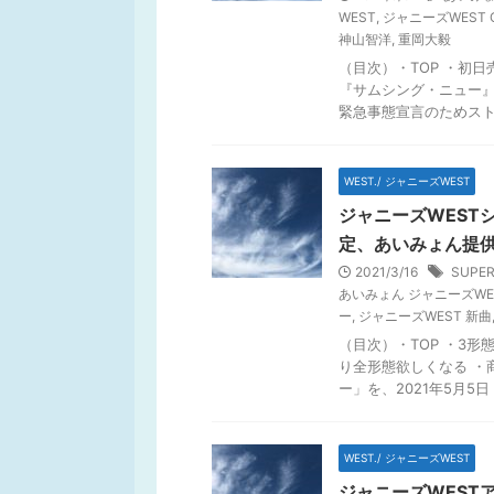
WEST
,
ジャニーズWEST 
神山智洋
,
重岡大毅
（目次）・TOP ・初日
『サムシング・ニュー』
緊急事態宣言のためストリ
WEST./ ジャニーズWEST
ジャニーズWEST
定、あいみょん提
2021/3/16
SUPE
あいみょん ジャニーズWE
ー
,
ジャニーズWEST 新曲
（目次）・TOP ・3
り全形態欲しくなる ・商
ー」を、2021年5月5日（ 
WEST./ ジャニーズWEST
ジャニーズWESTア