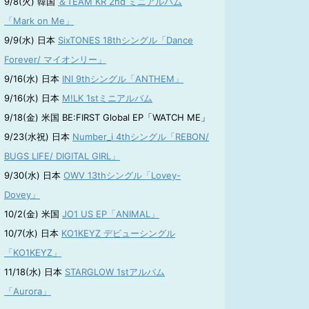
9/8(火) 韓国
＆TEAM KR 2nd ミニアルバム
「Mark on Me」
9/9(水) 日本
SixTONES 18thシングル「Dance
Forever/ マイオンリー」
9/16(水) 日本
INI 9thシングル「ANTHEM」
9/16(水) 日本
M!LK 1stミニアルバム
9/18(金) 米国 BE:FIRST Global EP「WATCH ME」
9/23(水祝) 日本
Number_i 4thシングル「REBON/
BUGS LIFE/ DIGITAL GIRL」
9/30(水) 日本
OWV 13thシングル「Lovey-
Dovey」
10/2(金) 米国
JO1 US EP「ANIMAL」
10/7(水) 日本
KO1KEYZ デビューシングル
「KO1KEYZ」
11/18(水) 日本
STARGLOW 1stアルバム
「Aurora」