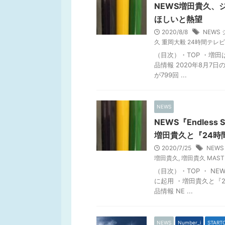
NEWS増田貴久、
ほしいと熱望
2020/8/8
NEWS
久 重岡大毅 24時間テレビ
（目次）・TOP ・増
品情報 2020年8月7日
が799回 ...
NEWS
NEWS『Endles
増田貴久と『24時
2020/7/25
NEWS
増田貴久
,
増田貴久 MASTE
（目次）・TOP ・ NEW
に起用 ・増田貴久と『
品情報 NE ...
NEWS
Number_i
STAR