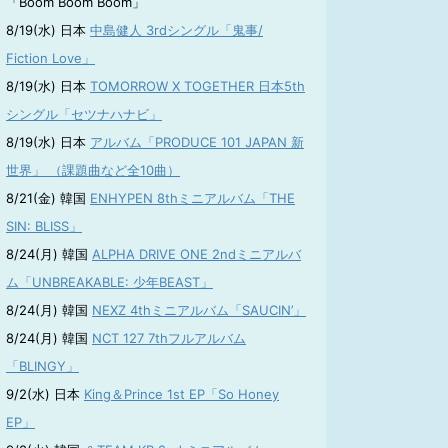
「Boom Boom Boom」
8/19(水) 日本
中島健人 3rdシングル「鬼事/
Fiction Love」
8/19(水) 日本
TOMORROW X TOGETHER 日本5th
シングル「セツナハナビ」
8/19(水) 日本
アルバム「PRODUCE 101 JAPAN 新
世界」 （課題曲など全10曲）
8/21(金) 韓国
ENHYPEN 8thミニアルバム「THE
SIN: BLISS」
8/24(月) 韓国
ALPHA DRIVE ONE 2ndミニアルバ
ム「UNBREAKABLE: 少年BEAST」
8/24(月) 韓国
NEXZ 4thミニアルバム「SAUCIN’」
8/24(月) 韓国
NCT 127 7thフルアルバム
「BLINGY」
9/2(水) 日本
King＆Prince 1st EP「So Honey
EP」