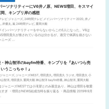
パーソナリティーにV6井ノ原、NEWS増田、キスマイ
重岡、キンプリ岸の感想
テレビ ジャニーズ
,
24時間テレビ メインパーソナリティー 2020
,
井ノ
久
,
岸優太
,
嵐 24時間テレビ
,
重岡大毅
がメインパーソナリティーをやらないからこの5人になった、V6は
NEWS増田貴久が推されているのは分かるが、過労で体調を崩さない
ーズ ...
・神山智洋のbayfm特番、キンプリを『あいつら売
ういうこっちゃ！』
S ジャニーズ
,
ジャニーズWEST
,
増田貴久
,
増田貴久 ラジオ
,
増田貴久 小
神山智洋
,
増田貴久 重岡大毅 神山智洋 bayfm特番
,
神山智洋
,
重岡大毅
田はジャニーズWESTでは小滝望とのみ親交あり、神山は増田を敬愛
すぎ ・増田がNEWS結成当時を振り返る ・商品情報 2019年9月
.