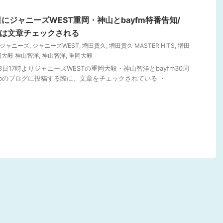
にジャニーズWEST重岡・神山とbayfm特番告知/
b投稿は文章チェックされる
S ジャニーズ
,
ジャニーズWEST
,
増田貴久
,
増田貴久 MASTER HITS
,
増田
岡大毅 神山智洋
,
神山智洋
,
重岡大毅
23日17時よりジャニーズWESTの重岡大毅・神山智洋とbayfm30周
s webのブログに投稿する際に、文章をチェックされている ・