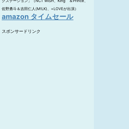
クステーション」（NCT WISH、King ＆Prince、
佐野勇斗＆吉田仁人(M!LK)、=LOVEが出演）
amazon タイムセール
スポンサードリンク