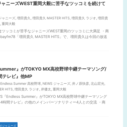
ジャニーズWEST重岡大毅に苦手なツッコミを続けて
 ジャニーズ
,
増田貴久
,
増田貴久 MASTER HITS
,
増田貴久 ラジオ
,
増田貴
,
重岡大毅
田はツッコミが苦手なジャニーズWEST重岡のツッコミに大満足 ・商
のbayfm78「増田貴久 MASTER HITS」で、増田貴久は今回の放送
s Summer』がTOKYO MX高校野球中継テーマソング/
間テレビ』他MP
 Endless Summer 高校野球
,
NEWS ジャニーズ
,
井ノ原快彦
,
北山宏光
,
R HITS
,
増田貴久 ラジオ
,
岸優太
,
重岡大毅
S『Endless Summer』がTOKYO MX高校野球中継テーマソング
24時間テレビ』の他のメインパーソナリティー4人との交流 ・商
TO/ジャニーズ