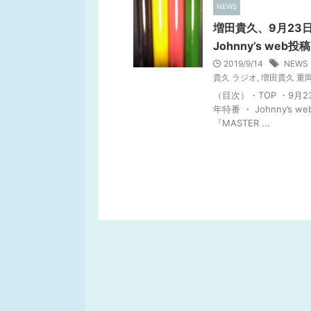
NEWS
増田貴久、9月23日
Johnny’s we
2019/9/14
NEW
貴久 ラジオ
,
増田貴久 重
（目次）・TOP ・9月
年特番 ・ Johnny’
『MASTER ...