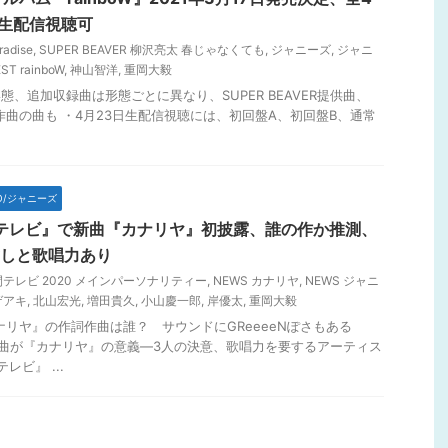
生配信視聴可
radise
,
SUPER BEAVER 柳沢亮太 春じゃなくても
,
ジャニーズ
,
ジャニ
 rainboW
,
神山智洋
,
重岡大毅
形態、追加収録曲は形態ごとに異なり、SUPER BEAVER提供曲、
詞作曲の曲も ・4月23日生配信視聴には、初回盤A、初回盤B、通常
TO/ジャニーズ
間テレビ』で新曲『カナリヤ』初披露、誰の作か推測、
癒しと歌唱力あり
間テレビ 2020 メインパーソナリティー
,
NEWS カナリヤ
,
NEWS ジャニ
ゲアキ
,
北山宏光
,
増田貴久
,
小山慶一郎
,
岸優太
,
重岡大毅
ナリヤ』の作詞作曲は誰？ サウンドにGReeeeNぽさもある
の曲が『カナリヤ』の意義―3人の決意、歌唱力を要するアーティス
レビ』 ...