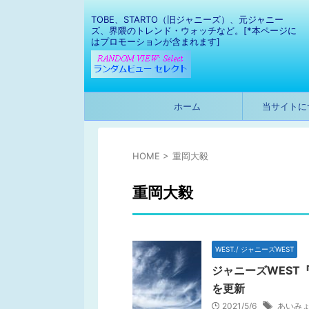
TOBE、STARTO（旧ジャニーズ）、元ジャニー
ズ、界隈のトレンド・ウォッチなど。[*本ページに
はプロモーションが含まれます]
ホーム
当サイトに
HOME
>
重岡大毅
重岡大毅
WEST./ ジャニーズWEST
ジャニーズWEST
を更新
2021/5/6
あいみょ