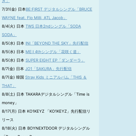
き」
7/31(金) 日本
BE:FIRST デジタルシングル「BRUCE
WAYNE feat. Flo Milli, ATL Jacob」
8/4(火) 日本
TWS 日本2ndシングル「SODA
SODA」
8/5(水) 日本
INI「BEYOND THE SKY」先行配信
8/5(水) 日本
ME:I 4thシングル「花咲く道」
8/5(水) 日本
SUPER EIGHT EP「ダンダーラ」
8/7(金) 日本
JO1「SAKURA」先行配信
8/7(金) 韓国
Stray Kids ミニアルバム「THIS ＆
THAT」
8/8(土) 日本 TAKARAデジタルシングル「Time is
money」
8/17(月) 日本 KO1KEYZ 「KO1KEYZ」先行配信リ
リース
8/18(火) 日本 BOYNEXTDOOR デジタルシングル