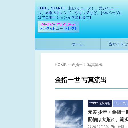
TOBE、STARTO（旧ジャニーズ）、元ジャニー
ズ、界隈のトレンド・ウォッチなど。[*本ページに
はプロモーションが含まれます]
ホーム
当サイトに
HOME
>
金指一世 写真流出
金指一世 写真流出
TOBE/ 滝沢秀明
ジュニア/
元美 少年・金指一世
配信は大荒れ、滝
2024/12/4
金指一世