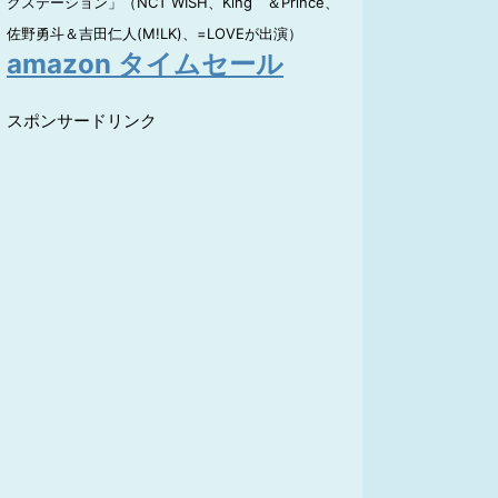
クステーション」（NCT WISH、King ＆Prince、
佐野勇斗＆吉田仁人(M!LK)、=LOVEが出演）
amazon タイムセール
スポンサードリンク