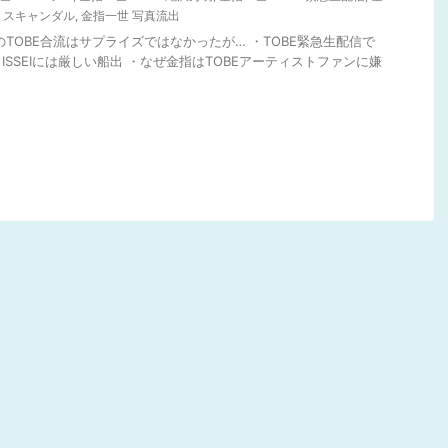
 スキャンダル
,
金指一世 写真流出
のTOBE合流はサプライズではなかったが… ・TOBE緊急生配信で
SSEIには厳しい船出 ・なぜ金指はTOBEアーティストファンに嫌