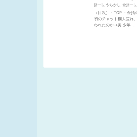
指一世 やらかし
,
金指一世
（目次）・TOP ・金指
初のチャット欄大荒れ、I
われたのか→美 少年 ...