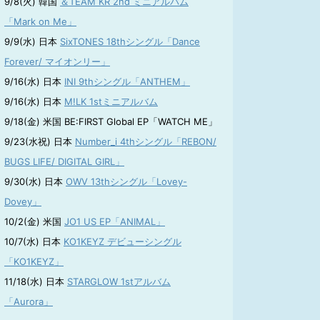
9/8(火) 韓国
＆TEAM KR 2nd ミニアルバム
「Mark on Me」
9/9(水) 日本
SixTONES 18thシングル「Dance
Forever/ マイオンリー」
9/16(水) 日本
INI 9thシングル「ANTHEM」
9/16(水) 日本
M!LK 1stミニアルバム
9/18(金) 米国 BE:FIRST Global EP「WATCH ME」
9/23(水祝) 日本
Number_i 4thシングル「REBON/
BUGS LIFE/ DIGITAL GIRL」
9/30(水) 日本
OWV 13thシングル「Lovey-
Dovey」
10/2(金) 米国
JO1 US EP「ANIMAL」
10/7(水) 日本
KO1KEYZ デビューシングル
「KO1KEYZ」
11/18(水) 日本
STARGLOW 1stアルバム
「Aurora」