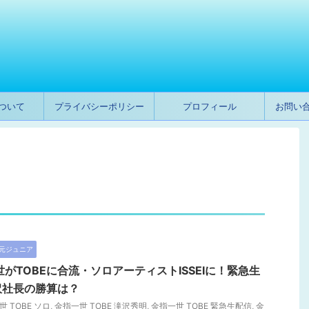
ついて
プライバシーポリシー
プロフィール
お問い
 元ジュニア
がTOBEに合流・ソロアーティストISSEIに！緊急生
沢社長の勝算は？
 TOBE ソロ
,
金指一世 TOBE 滝沢秀明
,
金指一世 TOBE 緊急生配信
,
金