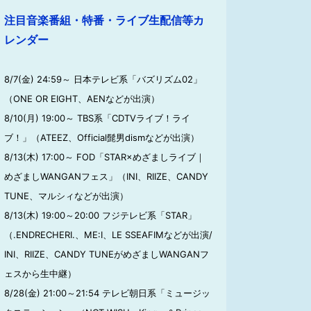
注目音楽番組・特番・ライブ生配信等カ
レンダー
8/7(金) 24:59～ 日本テレビ系「バズリズム02」
（ONE OR EIGHT、AENなどが出演）
8/10(月) 19:00～ TBS系「CDTVライブ！ライ
ブ！」（ATEEZ、Official髭男dismなどが出演）
8/13(木) 17:00～ FOD「STAR×めざましライブ｜
めざましWANGANフェス」（INI、RIIZE、CANDY
TUNE、マルシィなどが出演）
8/13(木) 19:00～20:00 フジテレビ系「STAR」
（.ENDRECHERI.、ME:I、LE SSEAFIMなどが出演/
INI、RIIZE、CANDY TUNEがめざましWANGANフ
ェスから生中継）
8/28(金) 21:00～21:54 テレビ朝日系「ミュージッ