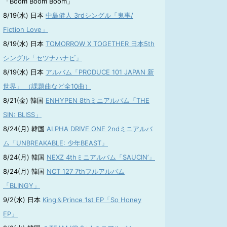
「Boom Boom Boom」
8/19(水) 日本
中島健人 3rdシングル「鬼事/
Fiction Love」
8/19(水) 日本
TOMORROW X TOGETHER 日本5th
シングル「セツナハナビ」
8/19(水) 日本
アルバム「PRODUCE 101 JAPAN 新
世界」 （課題曲など全10曲）
8/21(金) 韓国
ENHYPEN 8thミニアルバム「THE
SIN: BLISS」
8/24(月) 韓国
ALPHA DRIVE ONE 2ndミニアルバ
ム「UNBREAKABLE: 少年BEAST」
8/24(月) 韓国
NEXZ 4thミニアルバム「SAUCIN’」
8/24(月) 韓国
NCT 127 7thフルアルバム
「BLINGY」
9/2(水) 日本
King＆Prince 1st EP「So Honey
EP」