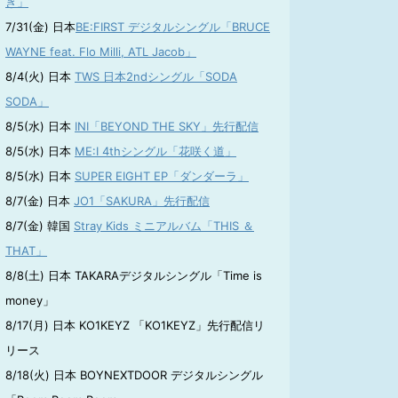
き」
7/31(金) 日本
BE:FIRST デジタルシングル「BRUCE
WAYNE feat. Flo Milli, ATL Jacob」
8/4(火) 日本
TWS 日本2ndシングル「SODA
SODA」
8/5(水) 日本
INI「BEYOND THE SKY」先行配信
8/5(水) 日本
ME:I 4thシングル「花咲く道」
8/5(水) 日本
SUPER EIGHT EP「ダンダーラ」
8/7(金) 日本
JO1「SAKURA」先行配信
8/7(金) 韓国
Stray Kids ミニアルバム「THIS ＆
THAT」
8/8(土) 日本 TAKARAデジタルシングル「Time is
money」
8/17(月) 日本 KO1KEYZ 「KO1KEYZ」先行配信リ
リース
8/18(火) 日本 BOYNEXTDOOR デジタルシングル