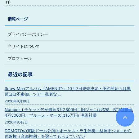
(1)
情報ページ
プライバシーポリシー
当サイトについて
プロフィール
最近の記事
Snow Manアルバム『AMENITY』10月7日発売決定・予約開始も目黒
蓮ほぼ不参加、ツアー発表なし
2026年8月10日
Number_i チケット代が最高3万2800円！旧ジャニは格安、BTSは最高
4万5000円、ブルーノ・マーズは15万円/ 滝沢社長
2026年8月8日
DOMOTOの東阪ドーム公演はオーケストラ生伴奏―結局旧ジャニから
原盤権（音源権利）を譲ってもらえていない