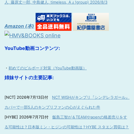
人, 藤原丈一郎, 中島健人, timeless, Aぇ!group) 2026/8/3
Amazon (本)
YouTube動画コンテンツ:
・
初めてのビルボード対策（YouTube動画版）
姉妹サイトの主要記事:
[NCT] 2026年7月13日付
NCT WISHがキンプリ『シンデレラガール』
カバーで一部5人のキンプリファンの心がえぐられた件
[HYBE] 2026年7月7日付
飯島三智が＆TEAMやaoenの格差売りをす
る可能性は？日本版ミン・ヒジンの可能性は？HYBE スタエン買収は？