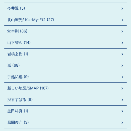
今井翼 (5)
北山宏光/ Kis-My-Ft2 (27)
堂本剛 (86)
山下智久 (14)
岩橋玄樹 (1)
嵐 (68)
手越祐也 (9)
新しい地図/SMAP (107)
渋谷すばる (9)
生田斗真 (1)
風間俊介 (3)