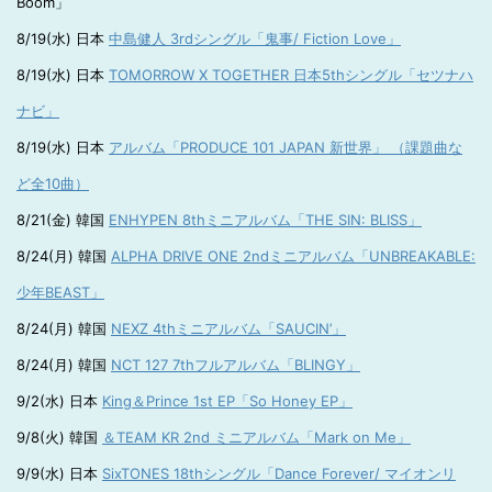
Boom」
8/19(水) 日本
中島健人 3rdシングル「鬼事/ Fiction Love」
8/19(水) 日本
TOMORROW X TOGETHER 日本5thシングル「セツナハ
ナビ」
8/19(水) 日本
アルバム「PRODUCE 101 JAPAN 新世界」 （課題曲な
ど全10曲）
8/21(金) 韓国
ENHYPEN 8thミニアルバム「THE SIN: BLISS」
8/24(月) 韓国
ALPHA DRIVE ONE 2ndミニアルバム「UNBREAKABLE:
少年BEAST」
8/24(月) 韓国
NEXZ 4thミニアルバム「SAUCIN’」
8/24(月) 韓国
NCT 127 7thフルアルバム「BLINGY」
9/2(水) 日本
King＆Prince 1st EP「So Honey EP」
9/8(火) 韓国
＆TEAM KR 2nd ミニアルバム「Mark on Me」
9/9(水) 日本
SixTONES 18thシングル「Dance Forever/ マイオンリ