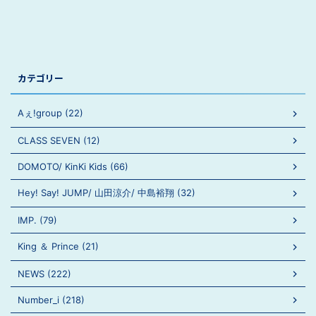
カテゴリー
Aぇ!group (22)
CLASS SEVEN (12)
DOMOTO/ KinKi Kids (66)
Hey! Say! JUMP/ 山田涼介/ 中島裕翔 (32)
IMP. (79)
King ＆ Prince (21)
NEWS (222)
Number_i (218)