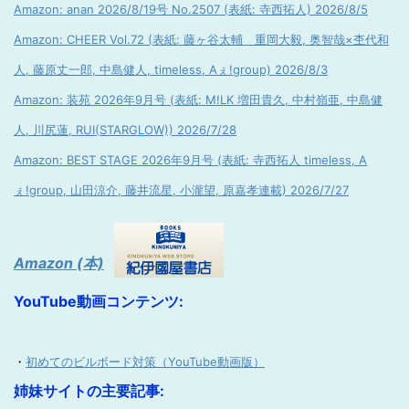
Amazon: anan 2026/8/19号 No.2507 (表紙: 寺西拓人) 2026/8/5
Amazon: CHEER Vol.72 (表紙: 藤ヶ谷太輔 重岡大毅, 奥智哉×杢代和
人, 藤原丈一郎, 中島健人, timeless, Aぇ!group) 2026/8/3
Amazon: 装苑 2026年9月号 (表紙: M!LK 増田貴久, 中村嶺亜, 中島健
人, 川尻蓮, RUI(STARGLOW)) 2026/7/28
Amazon: BEST STAGE 2026年9月号 (表紙: 寺西拓人 timeless, A
ぇ!group, 山田涼介, 藤井流星, 小瀧望, 原嘉孝連載) 2026/7/27
Amazon (本)
YouTube動画コンテンツ:
・
初めてのビルボード対策（YouTube動画版）
姉妹サイトの主要記事: