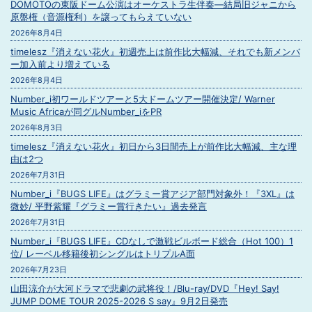
DOMOTOの東阪ドーム公演はオーケストラ生伴奏―結局旧ジャニから
原盤権（音源権利）を譲ってもらえていない
2026年8月4日
timelesz『消えない花火』初週売上は前作比大幅減、それでも新メンバ
ー加入前より増えている
2026年8月4日
Number_i初ワールドツアーと5大ドームツアー開催決定/ Warner
Music Africaが同グルNumber_iをPR
2026年8月3日
timelesz『消えない花火』初日から3日間売上が前作比大幅減、主な理
由は2つ
2026年7月31日
Number_i『BUGS LIFE』はグラミー賞アジア部門対象外！『3XL』は
微妙/ 平野紫耀『グラミー賞行きたい』過去発言
2026年7月31日
Number_i『BUGS LIFE』CDなしで激戦ビルボード総合（Hot 100）1
位/ レーベル移籍後初シングルはトリプルA面
2026年7月23日
山田涼介が大河ドラマで悲劇の武将役！/Blu-ray/DVD『Hey! Say!
JUMP DOME TOUR 2025-2026 S say』9月2日発売