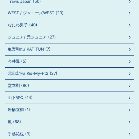
Travis Japan (50)
WEST./ ジャニーズWEST (23)
なにわ男子 (40)
ジュニア/ 元ジュニア (27)
亀梨和也/ KAT-TUN (7)
今井翼 (5)
北山宏光/ Kis-My-Ft2 (27)
堂本剛 (86)
山下智久 (14)
岩橋玄樹 (1)
嵐 (68)
手越祐也 (9)