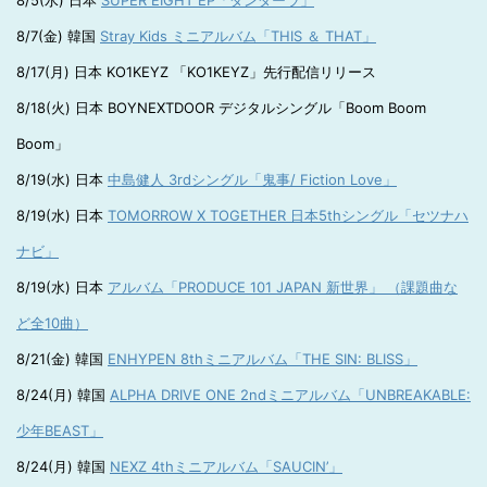
8/5(水) 日本
SUPER EIGHT EP「ダンダーラ」
8/7(金) 韓国
Stray Kids ミニアルバム「THIS ＆ THAT」
8/17(月) 日本 KO1KEYZ 「KO1KEYZ」先行配信リリース
8/18(火) 日本 BOYNEXTDOOR デジタルシングル「Boom Boom
Boom」
8/19(水) 日本
中島健人 3rdシングル「鬼事/ Fiction Love」
8/19(水) 日本
TOMORROW X TOGETHER 日本5thシングル「セツナハ
ナビ」
8/19(水) 日本
アルバム「PRODUCE 101 JAPAN 新世界」 （課題曲な
ど全10曲）
8/21(金) 韓国
ENHYPEN 8thミニアルバム「THE SIN: BLISS」
8/24(月) 韓国
ALPHA DRIVE ONE 2ndミニアルバム「UNBREAKABLE:
少年BEAST」
8/24(月) 韓国
NEXZ 4thミニアルバム「SAUCIN’」