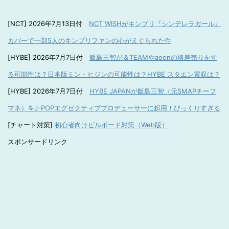
[NCT] 2026年7月13日付
NCT WISHがキンプリ『シンデレラガール』
カバーで一部5人のキンプリファンの心がえぐられた件
[HYBE] 2026年7月7日付
飯島三智が＆TEAMやaoenの格差売りをす
る可能性は？日本版ミン・ヒジンの可能性は？HYBE スタエン買収は？
[HYBE] 2026年7月7日付
HYBE JAPANが飯島三智（元SMAPチーフ
マネ）をJ-POPエグゼクティブプロデューサーに起用！びっくりすぎる
[チャート対策]
初心者向けビルボード対策（Web版）
スポンサードリンク