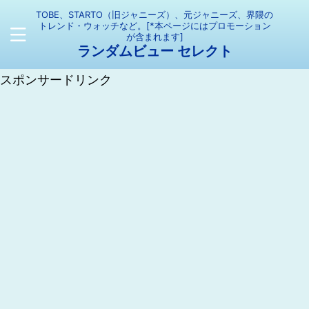
TOBE、STARTO（旧ジャニーズ）、元ジャニーズ、界隈の
トレンド・ウォッチなど。[*本ページにはプロモーション
が含まれます]
ランダムビュー セレクト
スポンサードリンク