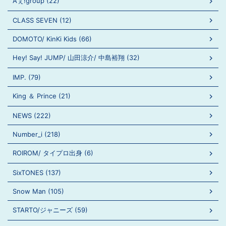
Aぇ!group (22)
CLASS SEVEN (12)
DOMOTO/ KinKi Kids (66)
Hey! Say! JUMP/ 山田涼介/ 中島裕翔 (32)
IMP. (79)
King ＆ Prince (21)
NEWS (222)
Number_i (218)
ROIROM/ タイプロ出身 (6)
SixTONES (137)
Snow Man (105)
STARTO/ジャニーズ (59)