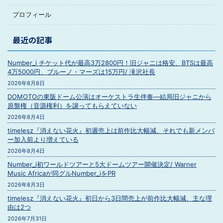
プロフィール
最近の記事
Number_i チケット代が最高3万2800円！旧ジャニは格安、BTSは最高
4万5000円、ブルーノ・マーズは15万円/ 滝沢社長
2026年8月8日
DOMOTOの東阪ドーム公演はオーケストラ生伴奏―結局旧ジャニから
原盤権（音源権利）を譲ってもらえていない
2026年8月4日
timelesz『消えない花火』初週売上は前作比大幅減、それでも新メンバ
ー加入前より増えている
2026年8月4日
Number_i初ワールドツアーと5大ドームツアー開催決定/ Warner
Music Africaが同グルNumber_iをPR
2026年8月3日
timelesz『消えない花火』初日から3日間売上が前作比大幅減、主な理
由は2つ
2026年7月31日