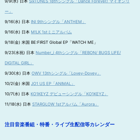
9/9(水) 日本
SixTONES 18thシングル「Dance Forever/ マイオンリ
ー」
9/16(水) 日本
INI 9thシングル「ANTHEM」
9/16(水) 日本
M!LK 1stミニアルバム
9/18(金) 米国 BE:FIRST Global EP「WATCH ME」
9/23(水祝) 日本
Number_i 4thシングル「REBON/ BUGS LIFE/
DIGITAL GIRL」
9/30(水) 日本
OWV 13thシングル「Lovey-Dovey」
10/2(金) 米国
JO1 US EP「ANIMAL」
10/7(水) 日本
KO1KEYZ デビューシングル「KO1KEYZ」
11/18(水) 日本
STARGLOW 1stアルバム「Aurora」
注目音楽番組・特番・ライブ生配信等カレンダー