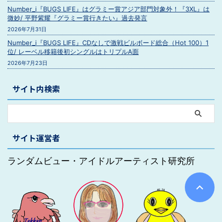
Number_i『BUGS LIFE』はグラミー賞アジア部門対象外！『3XL』は
微妙/ 平野紫耀『グラミー賞行きたい』過去発言
2026年7月31日
Number_i『BUGS LIFE』CDなしで激戦ビルボード総合（Hot 100）1
位/ レーベル移籍後初シングルはトリプルA面
2026年7月23日
サイト内検索
サイト運営者
ランダムビュー・アイドルアーティスト研究所