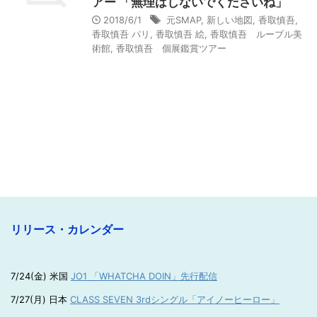
アー 「無理はしないでくださいね」
2018/6/1
元SMAP
,
新しい地図
,
香取慎吾
,
香取慎吾 パリ
,
香取慎吾 絵
,
香取慎吾 ルーブル美
術館
,
香取慎吾 個展鑑賞ツアー
リリース・カレンダー
7/24(金) 米国
JO1 「WHATCHA DOIN」先行配信
7/27(月) 日本
CLASS SEVEN 3rdシングル「アイノーヒーロー」