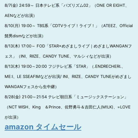
8/7(金) 24:59～ 日本テレビ系「バズリズム02」（ONE OR EIGHT、
AENなどが出演）
8/10(月) 19:00～ TBS系「CDTVライブ！ライブ！」（ATEEZ、Official
髭男dismなどが出演）
8/13(木) 17:00～ FOD「STAR×めざましライブ｜めざましWANGANフ
ェス」（INI、RIIZE、CANDY TUNE、マルシィなどが出演）
8/13(木) 19:00～20:00 フジテレビ系「STAR」（.ENDRECHERI.、
ME:I、LE SSEAFIMなどが出演/ INI、RIIZE、CANDY TUNEがめざまし
WANGANフェスから生中継）
8/28(金) 21:00～21:54 テレビ朝日系「ミュージックステーション」
（NCT WISH、King ＆Prince、佐野勇斗＆吉田仁人(M!LK)、=LOVE
が出演）
amazon タイムセール