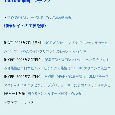
YouTube動画コンテンツ:
・
初めてのビルボード対策（YouTube動画版）
姉妹サイトの主要記事:
[NCT] 2026年7月13日付
NCT WISHがキンプリ『シンデレラガール』
カバーで一部5人のキンプリファンの心がえぐられた件
[HYBE] 2026年7月7日付
飯島三智が＆TEAMやaoenの格差売りをす
る可能性は？日本版ミン・ヒジンの可能性は？HYBE スタエン買収は？
[HYBE] 2026年7月7日付
HYBE JAPANが飯島三智（元SMAPチーフ
マネ）をJ-POPエグゼクティブプロデューサーに起用！びっくりすぎる
[チャート対策]
初心者向けビルボード対策（Web版）
スポンサードリンク