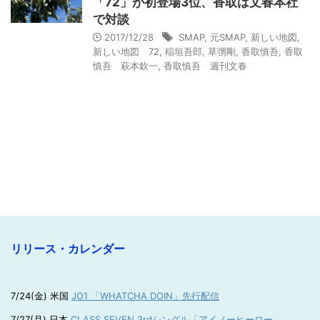
「72」が初登場3位、香取は文春本社
で対談
2017/12/28
SMAP
,
元SMAP
,
新しい地図
,
新しい地図 72
,
稲垣吾郎
,
草彅剛
,
香取慎吾
,
香取
慎吾 萩本欽一
,
香取慎吾 週刊文春
リリース・カレンダー
7/24(金) 米国
JO1 「WHATCHA DOIN」先行配信
7/27(月) 日本
CLASS SEVEN 3rdシングル「アイノーヒーロー」