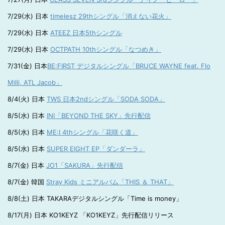
7/29(水) 日本
timelesz 29thシングル「消えない花火」
7/29(水) 日本
ATEEZ 日本5thシングル
7/29(水) 日本
OCTPATH 10thシングル「なつめき」
7/31(金) 日本
BE:FIRST デジタルシングル「BRUCE WAYNE feat. Flo
Milli, ATL Jacob」
8/4(火) 日本
TWS 日本2ndシングル「SODA SODA」
8/5(水) 日本
INI「BEYOND THE SKY」先行配信
8/5(水) 日本
ME:I 4thシングル「花咲く道」
8/5(水) 日本
SUPER EIGHT EP「ダンダーラ」
8/7(金) 日本
JO1「SAKURA」先行配信
8/7(金) 韓国
Stray Kids ミニアルバム「THIS ＆ THAT」
8/8(土) 日本 TAKARAデジタルシングル「Time is money」
8/17(月) 日本 KO1KEYZ 「KO1KEYZ」先行配信リリース