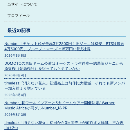
当サイトについて
プロフィール
最近の記事
Number_i チケット代が最高3万2800円！旧ジャニは格安、BTSは最高
4万5000円、ブルーノ・マーズは15万円/ 滝沢社長
2026年8月8日
DOMOTOの東阪ドーム公演はオーケストラ生伴奏―結局旧ジャニから
原盤権（音源権利）を譲ってもらえていない
2026年8月4日
timelesz『消えない花火』初週売上は前作比大幅減、それでも新メンバ
ー加入前より増えている
2026年8月4日
Number_i初ワールドツアーと5大ドームツアー開催決定/ Warner
Music Africaが同グルNumber_iをPR
2026年8月3日
timelesz『消えない花火』初日から3日間売上が前作比大幅減、主な理
由は2つ