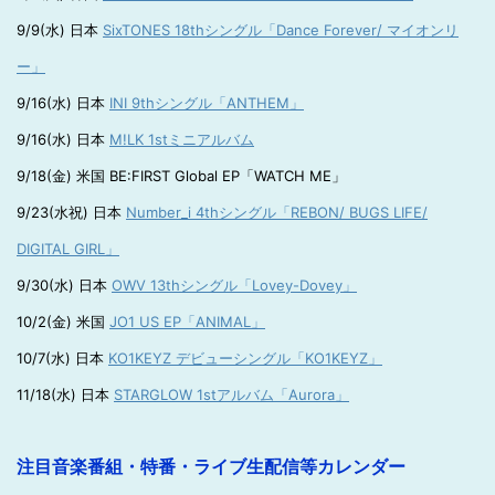
9/9(水) 日本
SixTONES 18thシングル「Dance Forever/ マイオンリ
ー」
9/16(水) 日本
INI 9thシングル「ANTHEM」
9/16(水) 日本
M!LK 1stミニアルバム
9/18(金) 米国 BE:FIRST Global EP「WATCH ME」
9/23(水祝) 日本
Number_i 4thシングル「REBON/ BUGS LIFE/
DIGITAL GIRL」
9/30(水) 日本
OWV 13thシングル「Lovey-Dovey」
10/2(金) 米国
JO1 US EP「ANIMAL」
10/7(水) 日本
KO1KEYZ デビューシングル「KO1KEYZ」
11/18(水) 日本
STARGLOW 1stアルバム「Aurora」
注目音楽番組・特番・ライブ生配信等カレンダー