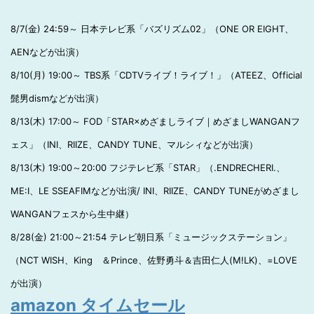
8/7(金) 24:59～ 日本テレビ系「バズリズム02」（ONE OR EIGHT、
AENなどが出演）
8/10(月) 19:00～ TBS系「CDTVライブ！ライブ！」（ATEEZ、Official
髭男dismなどが出演）
8/13(木) 17:00～ FOD「STAR×めざましライブ｜めざましWANGANフ
ェス」（INI、RIIZE、CANDY TUNE、マルシィなどが出演）
8/13(木) 19:00～20:00 フジテレビ系「STAR」（.ENDRECHERI.、
ME:I、LE SSEAFIMなどが出演/ INI、RIIZE、CANDY TUNEがめざまし
WANGANフェスから生中継）
8/28(金) 21:00～21:54 テレビ朝日系「ミュージックステーション」
（NCT WISH、King ＆Prince、佐野勇斗＆吉田仁人(M!LK)、=LOVE
が出演）
amazon タイムセール