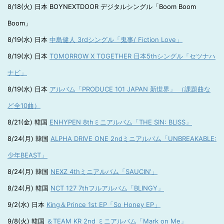
8/18(火) 日本 BOYNEXTDOOR デジタルシングル「Boom Boom
Boom」
8/19(水) 日本
中島健人 3rdシングル「鬼事/ Fiction Love」
8/19(水) 日本
TOMORROW X TOGETHER 日本5thシングル「セツナハ
ナビ」
8/19(水) 日本
アルバム「PRODUCE 101 JAPAN 新世界」 （課題曲な
ど全10曲）
8/21(金) 韓国
ENHYPEN 8thミニアルバム「THE SIN: BLISS」
8/24(月) 韓国
ALPHA DRIVE ONE 2ndミニアルバム「UNBREAKABLE:
少年BEAST」
8/24(月) 韓国
NEXZ 4thミニアルバム「SAUCIN’」
8/24(月) 韓国
NCT 127 7thフルアルバム「BLINGY」
9/2(水) 日本
King＆Prince 1st EP「So Honey EP」
9/8(火) 韓国
＆TEAM KR 2nd ミニアルバム「Mark on Me」