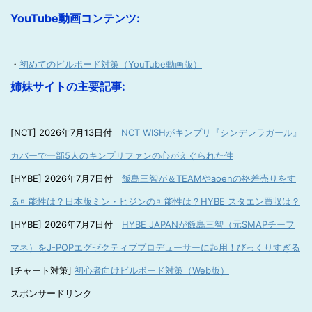
YouTube動画コンテンツ:
・
初めてのビルボード対策（YouTube動画版）
姉妹サイトの主要記事:
[NCT] 2026年7月13日付
NCT WISHがキンプリ『シンデレラガール』
カバーで一部5人のキンプリファンの心がえぐられた件
[HYBE] 2026年7月7日付
飯島三智が＆TEAMやaoenの格差売りをす
る可能性は？日本版ミン・ヒジンの可能性は？HYBE スタエン買収は？
[HYBE] 2026年7月7日付
HYBE JAPANが飯島三智（元SMAPチーフ
マネ）をJ-POPエグゼクティブプロデューサーに起用！びっくりすぎる
[チャート対策]
初心者向けビルボード対策（Web版）
スポンサードリンク