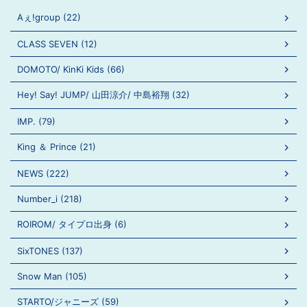
Aぇ!group (22)
CLASS SEVEN (12)
DOMOTO/ KinKi Kids (66)
Hey! Say! JUMP/ 山田涼介/ 中島裕翔 (32)
IMP. (79)
King ＆ Prince (21)
NEWS (222)
Number_i (218)
ROIROM/ タイプロ出身 (6)
SixTONES (137)
Snow Man (105)
STARTO/ジャニーズ (59)