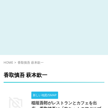
HOME
>
香取慎吾 萩本欽一
香取慎吾 萩本欽一
新しい地図/SMAP
稲垣吾郎がレストランとカフェを出