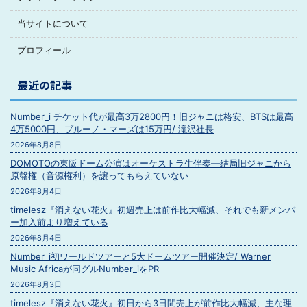
当サイトについて
プロフィール
最近の記事
Number_i チケット代が最高3万2800円！旧ジャニは格安、BTSは最高
4万5000円、ブルーノ・マーズは15万円/ 滝沢社長
2026年8月8日
DOMOTOの東阪ドーム公演はオーケストラ生伴奏―結局旧ジャニから
原盤権（音源権利）を譲ってもらえていない
2026年8月4日
timelesz『消えない花火』初週売上は前作比大幅減、それでも新メンバ
ー加入前より増えている
2026年8月4日
Number_i初ワールドツアーと5大ドームツアー開催決定/ Warner
Music Africaが同グルNumber_iをPR
2026年8月3日
timelesz『消えない花火』初日から3日間売上が前作比大幅減、主な理