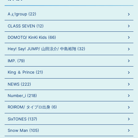
Aぇ!group (22)
CLASS SEVEN (12)
DOMOTO/ KinKi Kids (66)
Hey! Say! JUMP/ 山田涼介/ 中島裕翔 (32)
IMP. (79)
King ＆ Prince (21)
NEWS (222)
Number_i (218)
ROIROM/ タイプロ出身 (6)
SixTONES (137)
Snow Man (105)