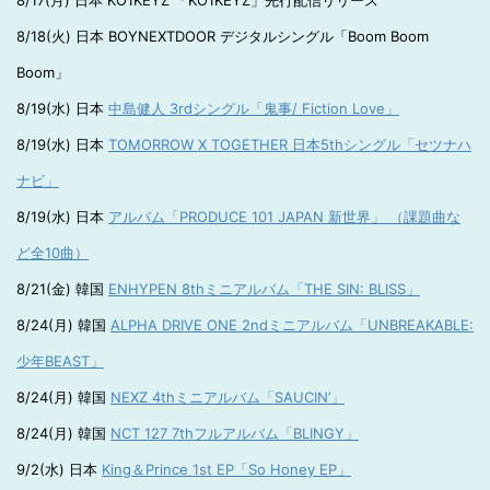
8/17(月) 日本 KO1KEYZ 「KO1KEYZ」先行配信リリース
8/18(火) 日本 BOYNEXTDOOR デジタルシングル「Boom Boom
Boom」
8/19(水) 日本
中島健人 3rdシングル「鬼事/ Fiction Love」
8/19(水) 日本
TOMORROW X TOGETHER 日本5thシングル「セツナハ
ナビ」
8/19(水) 日本
アルバム「PRODUCE 101 JAPAN 新世界」 （課題曲な
ど全10曲）
8/21(金) 韓国
ENHYPEN 8thミニアルバム「THE SIN: BLISS」
8/24(月) 韓国
ALPHA DRIVE ONE 2ndミニアルバム「UNBREAKABLE:
少年BEAST」
8/24(月) 韓国
NEXZ 4thミニアルバム「SAUCIN’」
8/24(月) 韓国
NCT 127 7thフルアルバム「BLINGY」
9/2(水) 日本
King＆Prince 1st EP「So Honey EP」