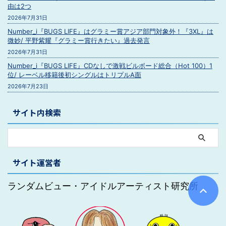
由は2つ
2026年7月31日
Number_i『BUGS LIFE』はグラミー賞アジア部門対象外！『3XL』は
微妙/ 平野紫耀『グラミー賞行きたい』過去発言
2026年7月31日
Number_i『BUGS LIFE』CDなしで激戦ビルボード総合（Hot 100）1
位/ レーベル移籍後初シングルはトリプルA面
2026年7月23日
サイト内検索
サイト運営者
ランダムビュー・アイドルアーティスト研究所