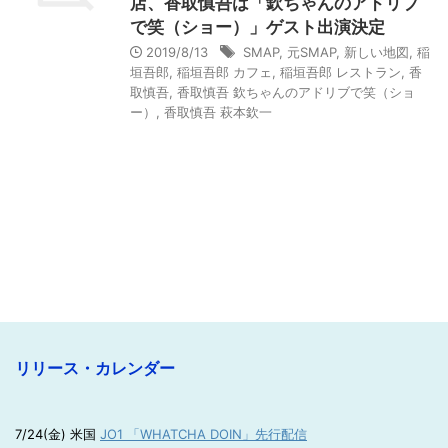
店、香取慎吾は「欽ちゃんのアドリブ
で笑（ショー）」ゲスト出演決定
2019/8/13
SMAP
,
元SMAP
,
新しい地図
,
稲
垣吾郎
,
稲垣吾郎 カフェ
,
稲垣吾郎 レストラン
,
香
取慎吾
,
香取慎吾 欽ちゃんのアドリブで笑（ショ
ー）
,
香取慎吾 萩本欽一
リリース・カレンダー
7/24(金) 米国
JO1 「WHATCHA DOIN」先行配信