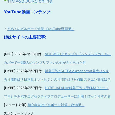
YouTube動画コンテンツ:
・
初めてのビルボード対策（YouTube動画版）
姉妹サイトの主要記事:
[NCT] 2026年7月13日付
NCT WISHがキンプリ『シンデレラガール』
カバーで一部5人のキンプリファンの心がえぐられた件
[HYBE] 2026年7月7日付
飯島三智が＆TEAMやaoenの格差売りをす
る可能性は？日本版ミン・ヒジンの可能性は？HYBE スタエン買収は？
[HYBE] 2026年7月7日付
HYBE JAPANが飯島三智（元SMAPチーフ
マネ）をJ-POPエグゼクティブプロデューサーに起用！びっくりすぎる
[チャート対策]
初心者向けビルボード対策（Web版）
スポンサードリンク